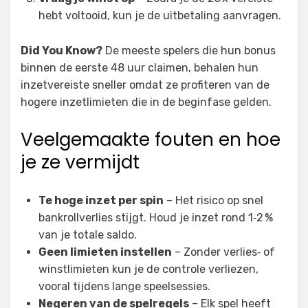
hebt voltooid, kun je de uitbetaling aanvragen.
Did You Know?
De meeste spelers die hun bonus
binnen de eerste 48 uur claimen, behalen hun
inzetvereiste sneller omdat ze profiteren van de
hogere inzetlimieten die in de beginfase gelden.
Veelgemaakte fouten en hoe
je ze vermijdt
Te hoge inzet per spin
– Het risico op snel
bankrollverlies stijgt. Houd je inzet rond 1‑2 %
van je totale saldo.
Geen limieten instellen
– Zonder verlies‑ of
winstlimieten kun je de controle verliezen,
vooral tijdens lange speelsessies.
Negeren van de spelregels
– Elk spel heeft