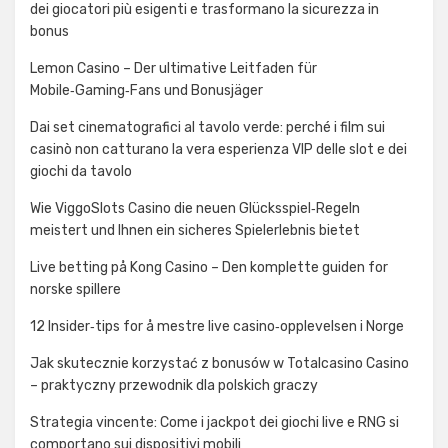
dei giocatori più esigenti e trasformano la sicurezza in
bonus
Lemon Casino – Der ultimative Leitfaden für
Mobile‑Gaming‑Fans und Bonusjäger
Dai set cinematografici al tavolo verde: perché i film sui
casinò non catturano la vera esperienza VIP delle slot e dei
giochi da tavolo
Wie ViggoSlots Casino die neuen Glücksspiel‑Regeln
meistert und Ihnen ein sicheres Spielerlebnis bietet
Live betting på Kong Casino – Den komplette guiden for
norske spillere
12 Insider‑tips for å mestre live casino‑opplevelsen i Norge
Jak skutecznie korzystać z bonusów w Totalcasino Casino
– praktyczny przewodnik dla polskich graczy
Strategia vincente: Come i jackpot dei giochi live e RNG si
comportano sui dispositivi mobili