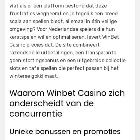
Wat als er een platform bestond dat deze
frustraties wegneemt en je tegelijk een breed
scala aan spellen biedt, allemaal in één veilige
omgeving? Voor Nederlandse spelers die hun
kerstspelen willen optimaliseren, levert WinBet
Casino precies dat. De site combineert
razendsnelle uitbetalingen, een transparante
geen‑stortingsbonus en een uitgebreide collectie
slots en tafelspellen die perfect passen bij het
winterse gokklimaat.
Waarom Winbet Casino zich
onderscheidt van de
concurrentie
Unieke bonussen en promoties