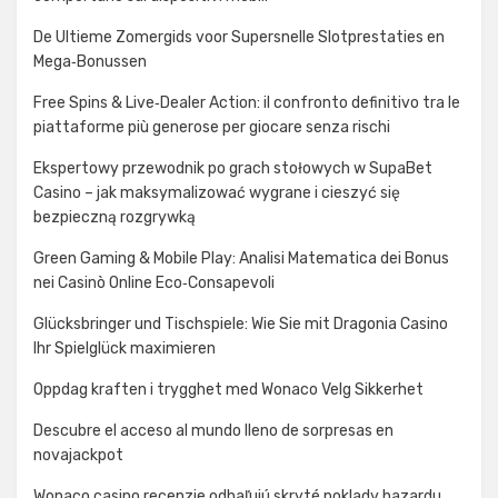
De Ultieme Zomergids voor Supersnelle Slotprestaties en
Mega‑Bonussen
Free Spins & Live‑Dealer Action: il confronto definitivo tra le
piattaforme più generose per giocare senza rischi
Ekspertowy przewodnik po grach stołowych w SupaBet
Casino – jak maksymalizować wygrane i cieszyć się
bezpieczną rozgrywką
Green Gaming & Mobile Play: Analisi Matematica dei Bonus
nei Casinò Online Eco‑Consapevoli
Glücksbringer und Tischspiele: Wie Sie mit Dragonia Casino
Ihr Spielglück maximieren
Oppdag kraften i trygghet med Wonaco Velg Sikkerhet
Descubre el acceso al mundo lleno de sorpresas en
novajackpot
Wonaco casino recenzie odhaľujú skryté poklady hazardu