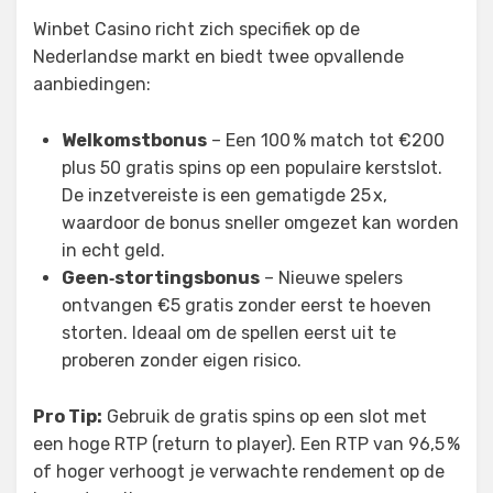
Winbet Casino richt zich specifiek op de
Nederlandse markt en biedt twee opvallende
aanbiedingen:
Welkomstbonus
– Een 100 % match tot €200
plus 50 gratis spins op een populaire kerstslot.
De inzetvereiste is een gematigde 25 x,
waardoor de bonus sneller omgezet kan worden
in echt geld.
Geen‑stortingsbonus
– Nieuwe spelers
ontvangen €5 gratis zonder eerst te hoeven
storten. Ideaal om de spellen eerst uit te
proberen zonder eigen risico.
Pro Tip:
Gebruik de gratis spins op een slot met
een hoge RTP (return to player). Een RTP van 96,5 %
of hoger verhoogt je verwachte rendement op de