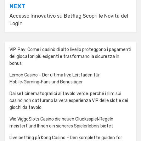
NEXT
Accesso Innovativo su Betflag Scopri le Novità del
Login
VIP‑Pay: Come i casinò di alto livello proteggono i pagamenti
dei giocatori più esigenti e trasformano la sicurezza in
bonus
Lemon Casino – Der ultimative Leitfaden für
Mobile‑Gaming‑Fans und Bonusjäger
Dai set cinematografici al tavolo verde: perché i film sui
casinò non catturano la vera esperienza VIP delle slot e dei
giochi da tavolo
Wie ViggoSlots Casino die neuen Glücksspiel‑Regeln
meistert und Ihnen ein sicheres Spielerlebnis bietet
Live betting på Kong Casino – Den komplette guiden for