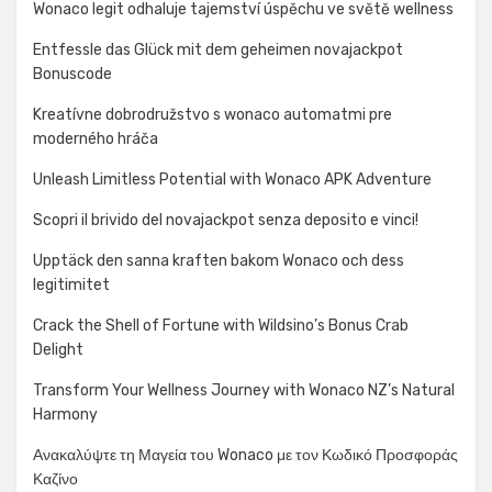
Wonaco legit odhaluje tajemství úspěchu ve světě wellness
Entfessle das Glück mit dem geheimen novajackpot
Bonuscode
Kreatívne dobrodružstvo s wonaco automatmi pre
moderného hráča
Unleash Limitless Potential with Wonaco APK Adventure
Scopri il brivido del novajackpot senza deposito e vinci!
Upptäck den sanna kraften bakom Wonaco och dess
legitimitet
Crack the Shell of Fortune with Wildsino’s Bonus Crab
Delight
Transform Your Wellness Journey with Wonaco NZ’s Natural
Harmony
Ανακαλύψτε τη Μαγεία του Wonaco με τον Κωδικό Προσφοράς
Καζίνο