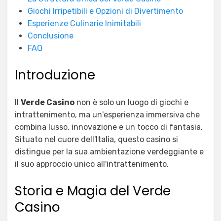
Giochi Irripetibili e Opzioni di Divertimento
Esperienze Culinarie Inimitabili
Conclusione
FAQ
Introduzione
Il
Verde Casino
non è solo un luogo di giochi e
intrattenimento, ma un'esperienza immersiva che
combina lusso, innovazione e un tocco di fantasia.
Situato nel cuore dell'Italia, questo casino si
distingue per la sua ambientazione verdeggiante e
il suo approccio unico all'intrattenimento.
Storia e Magia del Verde
Casino