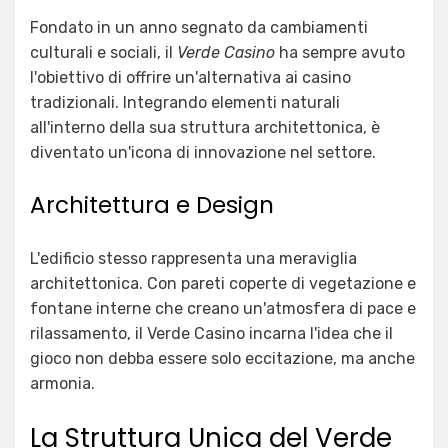
Fondato in un anno segnato da cambiamenti
culturali e sociali, il
Verde Casino
ha sempre avuto
l'obiettivo di offrire un'alternativa ai casino
tradizionali. Integrando elementi naturali
all'interno della sua struttura architettonica, è
diventato un'icona di innovazione nel settore.
Architettura e Design
L'edificio stesso rappresenta una meraviglia
architettonica. Con pareti coperte di vegetazione e
fontane interne che creano un'atmosfera di pace e
rilassamento, il Verde Casino incarna l'idea che il
gioco non debba essere solo eccitazione, ma anche
armonia.
La Struttura Unica del Verde