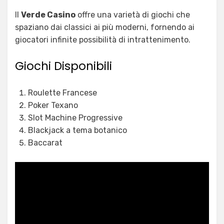
Il
Verde Casino
offre una varietà di giochi che
spaziano dai classici ai più moderni, fornendo ai
giocatori infinite possibilità di intrattenimento.
Giochi Disponibili
Roulette Francese
Poker Texano
Slot Machine Progressive
Blackjack a tema botanico
Baccarat