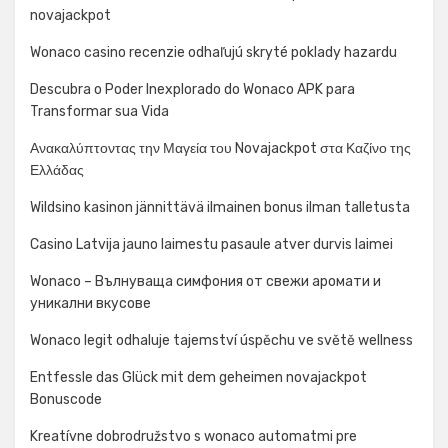
novajackpot
Wonaco casino recenzie odhaľujú skryté poklady hazardu
Descubra o Poder Inexplorado do Wonaco APK para
Transformar sua Vida
Ανακαλύπτοντας την Μαγεία του Novajackpot στα Καζίνο της
Ελλάδας
Wildsino kasinon jännittävä ilmainen bonus ilman talletusta
Casino Latvija jauno laimestu pasaule atver durvis laimei
Wonaco – Вълнуваща симфония от свежи аромати и
уникални вкусове
Wonaco legit odhaluje tajemství úspěchu ve světě wellness
Entfessle das Glück mit dem geheimen novajackpot
Bonuscode
Kreatívne dobrodružstvo s wonaco automatmi pre