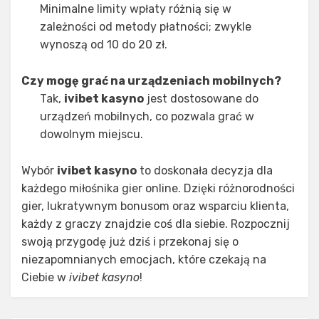
Minimalne limity wpłaty różnią się w
zależności od metody płatności; zwykle
wynoszą od 10 do 20 zł.
Czy mogę grać na urządzeniach mobilnych?
Tak,
ivibet kasyno
jest dostosowane do
urządzeń mobilnych, co pozwala grać w
dowolnym miejscu.
Wybór
ivibet kasyno
to doskonała decyzja dla
każdego miłośnika gier online. Dzięki różnorodności
gier, lukratywnym bonusom oraz wsparciu klienta,
każdy z graczy znajdzie coś dla siebie. Rozpocznij
swoją przygodę już dziś i przekonaj się o
niezapomnianych emocjach, które czekają na
Ciebie w
ivibet kasyno
!