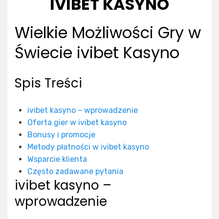
IVIBET KASYNO
Wielkie Możliwości Gry w
Świecie ivibet Kasyno
Spis Treści
ivibet kasyno – wprowadzenie
Oferta gier w ivibet kasyno
Bonusy i promocje
Metody płatności w ivibet kasyno
Wsparcie klienta
Często zadawane pytania
ivibet kasyno –
wprowadzenie