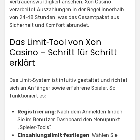
Vertrauenswürdigkeit ansehen. Xon Casino
verarbeitet Auszahlungen in der Regel innerhalb
von 24‑48 Stunden, was das Gesamtpaket aus
Sicherheit und Komfort abrundet.
Das Limit‑Tool von Xon
Casino – Schritt für Schritt
erklärt
Das Limit‑System ist intuitiv gestaltet und richtet
sich an Anfänger sowie erfahrene Spieler. So
funktioniert es:
Registrierung
: Nach dem Anmelden finden
Sie im Benutzer‑Dashboard den Menüpunkt
„Spieler‑Tools“.
Einzahlungslimit festlegen
: Wählen Sie