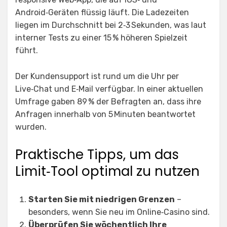
Android‑Geräten flüssig läuft. Die Ladezeiten
liegen im Durchschnitt bei 2‑3 Sekunden, was laut
interner Tests zu einer 15 % höheren Spielzeit
führt.
Der Kundensupport ist rund um die Uhr per
Live‑Chat und E‑Mail verfügbar. In einer aktuellen
Umfrage gaben 89 % der Befragten an, dass ihre
Anfragen innerhalb von 5 Minuten beantwortet
wurden.
Praktische Tipps, um das
Limit‑Tool optimal zu nutzen
Starten Sie mit niedrigen Grenzen
–
besonders, wenn Sie neu im Online‑Casino sind.
Überprüfen Sie wöchentlich Ihre