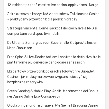
12 Insider‑tips for å mestre live casino‑opplevelsen i Norge
Jak skutecznie korzystać z bonusów w Totalcasino Casino
– praktyczny przewodnik dla polskich graczy
Strategia vincente: Come i jackpot dei giochi live e RNG si
comportano sui dispositivi mobili
De Ultieme Zomergids voor Supersnelle Slotprestaties en
Mega‑Bonussen
Free Spins & Live‑Dealer Action: il confronto definitivo tra le
piattaforme più generose per giocare senza rischi
Ekspertowy przewodnik po grach stołowych w SupaBet
Casino – jak maksymalizować wygrane i cieszyć się
bezpieczną rozgrywką
Green Gaming & Mobile Play: Analisi Matematica dei Bonus
nei Casinò Online Eco‑Consapevoli
Glücksbringer und Tischspiele: Wie Sie mit Dragonia Casino