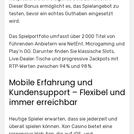
Dieser Bonus ermöglicht es, das Spielangebot zu
testen, bevor ein echtes Guthaben eingesetzt
wird.
Das Spielportfolio umfasst über 2 000 Titel von
führenden Anbietern wie NetEnt, Microgaming und
Play’n GO. Darunter finden Sie klassische Slots,
Live‑Dealer‑Tische und progressive Jackpots mit
RTP‑Werten zwischen 94 % und 98 %.
Mobile Erfahrung und
Kundensupport – Flexibel und
immer erreichbar
Heutige Spieler erwarten, dass sie jederzeit und
überall spielen können. Xon Casino bietet eine
responsive Web‑App, die auf iOS‑ und