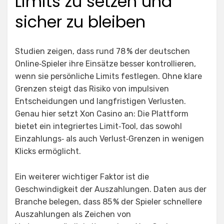
Limits zu setzen und
sicher zu bleiben
Studien zeigen, dass rund 78 % der deutschen
Online‑Spieler ihre Einsätze besser kontrollieren,
wenn sie persönliche Limits festlegen. Ohne klare
Grenzen steigt das Risiko von impulsiven
Entscheidungen und langfristigen Verlusten.
Genau hier setzt Xon Casino an: Die Plattform
bietet ein integriertes Limit‑Tool, das sowohl
Einzahlungs‑ als auch Verlust‑Grenzen in wenigen
Klicks ermöglicht.
Ein weiterer wichtiger Faktor ist die
Geschwindigkeit der Auszahlungen. Daten aus der
Branche belegen, dass 85 % der Spieler schnellere
Auszahlungen als Zeichen von