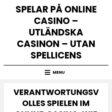
Skip
SPELAR PÅ ONLINE
to
content
CASINO –
UTLÄNDSKA
CASINON – UTAN
SPELLICENS
MENU
VERANTWORTUNGSV
OLLES SPIELEN IM