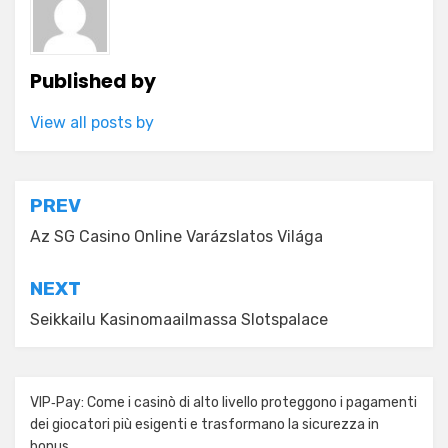
Published by
View all posts by
Post
PREV
navigation
Az SG Casino Online Varázslatos Világa
NEXT
Seikkailu Kasinomaailmassa Slotspalace
VIP‑Pay: Come i casinò di alto livello proteggono i pagamenti
dei giocatori più esigenti e trasformano la sicurezza in
bonus