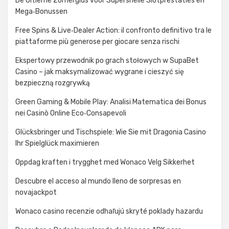
De Ultieme Zomergids voor Supersnelle Slotprestaties en
Mega‑Bonussen
Free Spins & Live‑Dealer Action: il confronto definitivo tra le
piattaforme più generose per giocare senza rischi
Ekspertowy przewodnik po grach stołowych w SupaBet
Casino – jak maksymalizować wygrane i cieszyć się
bezpieczną rozgrywką
Green Gaming & Mobile Play: Analisi Matematica dei Bonus
nei Casinò Online Eco‑Consapevoli
Glücksbringer und Tischspiele: Wie Sie mit Dragonia Casino
Ihr Spielglück maximieren
Oppdag kraften i trygghet med Wonaco Velg Sikkerhet
Descubre el acceso al mundo lleno de sorpresas en
novajackpot
Wonaco casino recenzie odhaľujú skryté poklady hazardu