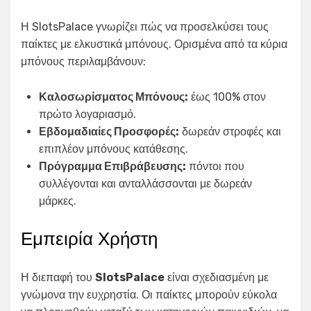
Η SlotsPalace γνωρίζει πώς να προσελκύσει τους
παίκτες με ελκυστικά μπόνους. Ορισμένα από τα κύρια
μπόνους περιλαμβάνουν:
Καλοσωρίσματος Μπόνους:
έως 100% στον
πρώτο λογαριασμό.
Εβδομαδιαίες Προσφορές:
δωρεάν στροφές και
επιπλέον μπόνους κατάθεσης.
Πρόγραμμα Επιβράβευσης:
πόντοι που
συλλέγονται και ανταλλάσσονται με δωρεάν
μάρκες.
Εμπειρία Χρήστη
Η διεπαφή του
SlotsPalace
είναι σχεδιασμένη με
γνώμονα την ευχρηστία. Οι παίκτες μπορούν εύκολα