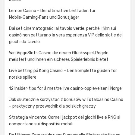
Lemon Casino – Der ultimative Leitfaden für
Mobile‑Gaming‑Fans und Bonusjäger
Dai set cinematografici al tavolo verde: perché i film sui
casinò non catturano la vera esperienza VIP delle slot e dei
giochi da tavolo
Wie ViggoSlots Casino die neuen Glücksspiel‑Regeln
meistert und Ihnen ein sicheres Spielerlebnis bietet
Live betting på Kong Casino – Den komplette guiden for
norske spillere
12 Insider‑tips for å mestre live casino‑opplevelsen i Norge
Jak skutecznie korzystać z bonusów w Totalcasino Casino
– praktyczny przewodnik dla polskich graczy
Strategia vincente: Come i jackpot dei giochi live e RNG si
comportano sui dispositivi mobili