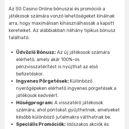
Az SG Casino Online bónuszai és promóciói a
játékosok számára vonzó lehetőségeket kínálnak
arra, hogy maximálisan kihasználhassák a kapott
kereteiket. Az alábbiakban néhány tipikus bónusz
található:
Üdvözlő Bónusz:
Az új játékosok számára
elérhető, amely akár 100%-os
pénzvisszatérítést is nyújthat az első
befizetéskor.
Ingyenes Pörgetések:
Különböző
nyerőgépeken elérhető ingyenes pörgetések a
játékosok kedvéért.
Hűségprogram:
A visszatérő játékosok
számára, ahol pontokat gyűjthetnek, amelyeket
később különböző jutalmakra válthatnak be.
Speciális Promóciók:
Időszakos akciók és