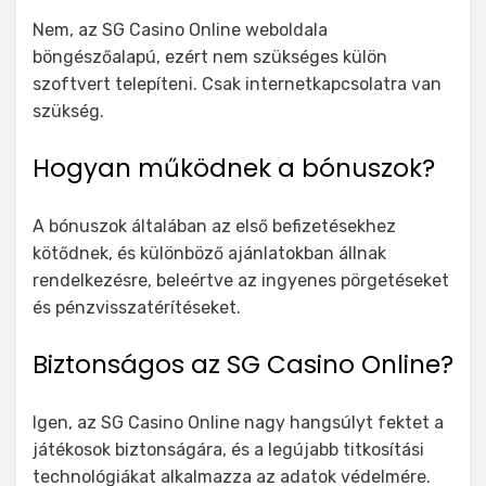
Nem, az SG Casino Online weboldala
böngészőalapú, ezért nem szükséges külön
szoftvert telepíteni. Csak internetkapcsolatra van
szükség.
Hogyan működnek a bónuszok?
A bónuszok általában az első befizetésekhez
kötődnek, és különböző ajánlatokban állnak
rendelkezésre, beleértve az ingyenes pörgetéseket
és pénzvisszatérítéseket.
Biztonságos az SG Casino Online?
Igen, az SG Casino Online nagy hangsúlyt fektet a
játékosok biztonságára, és a legújabb titkosítási
technológiákat alkalmazza az adatok védelmére.