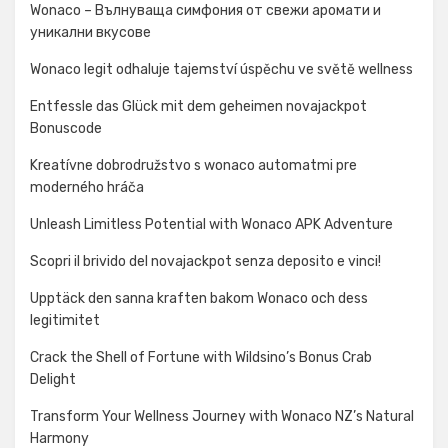
Wonaco – Вълнуваща симфония от свежи аромати и
уникални вкусове
Wonaco legit odhaluje tajemství úspěchu ve světě wellness
Entfessle das Glück mit dem geheimen novajackpot
Bonuscode
Kreatívne dobrodružstvo s wonaco automatmi pre
moderného hráča
Unleash Limitless Potential with Wonaco APK Adventure
Scopri il brivido del novajackpot senza deposito e vinci!
Upptäck den sanna kraften bakom Wonaco och dess
legitimitet
Crack the Shell of Fortune with Wildsino’s Bonus Crab
Delight
Transform Your Wellness Journey with Wonaco NZ’s Natural
Harmony