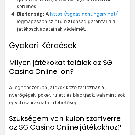
kerülnek.
Biztonság:
A
https://sgcasinohungary.net/
legmagasabb szintű biztonság garantálja a
játékosok adatainak védelmét.
Gyakori Kérdések
Milyen játékokat találok az SG
Casino Online-on?
A legnépszerűbb játékok közé tartoznak a
nyerőgépek, póker, rulett és blackjack, valamint sok
egyéb szórakoztató lehetőség.
Szükségem van külön szoftverre
az SG Casino Online játékokhoz?