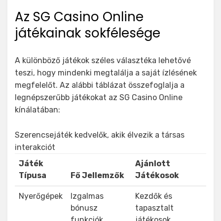
Az SG Casino Online
játékainak sokfélesége
A különböző játékok széles választéka lehetővé
teszi, hogy mindenki megtalálja a saját ízlésének
megfelelőt. Az alábbi táblázat összefoglalja a
legnépszerűbb játékokat az SG Casino Online
kínálatában:
Szerencsejáték kedvelők, akik élvezik a társas
interakciót
Játék
Ajánlott
Típusa
Fő Jellemzők
Játékosok
Nyerőgépek
Izgalmas
Kezdők és
bónusz
tapasztalt
funkciók,
játékosok