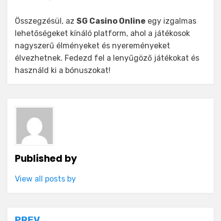
Összegzésül, az
SG Casino Online
egy izgalmas
lehetőségeket kínáló platform, ahol a játékosok
nagyszerű élményeket és nyereményeket
élvezhetnek. Fedezd fel a lenyűgöző játékokat és
használd ki a bónuszokat!
Published by
View all posts by
PREV