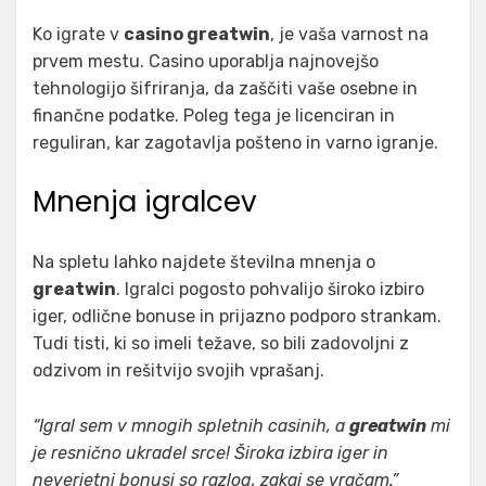
Ko igrate v
casino greatwin
, je vaša varnost na
prvem mestu. Casino uporablja najnovejšo
tehnologijo šifriranja, da zaščiti vaše osebne in
finančne podatke. Poleg tega je licenciran in
reguliran, kar zagotavlja pošteno in varno igranje.
Mnenja igralcev
Na spletu lahko najdete številna mnenja o
greatwin
. Igralci pogosto pohvalijo široko izbiro
iger, odlične bonuse in prijazno podporo strankam.
Tudi tisti, ki so imeli težave, so bili zadovoljni z
odzivom in rešitvijo svojih vprašanj.
“Igral sem v mnogih spletnih casinih, a
greatwin
mi
je resnično ukradel srce! Široka izbira iger in
neverjetni bonusi so razlog, zakaj se vračam.”