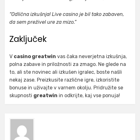
“Odlična izkušnja! Live casino je bil tako zabaven,
da sem preživel ure za mizo.”
Zaključek
V
casino greatwin
vas čaka neverjetna izkušnja,
polna zabave in priložnosti za zmago. Ne glede na
to, ali ste novinec ali izkušen igralec, boste našli
nekaj zase. Preizkusite različne igre, izkoristite
bonuse in uživajte v varnem okolju. Pridružite se
skupnosti
greatwin
in odkrijte, kaj vse ponuja!