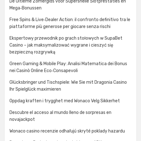
De Ultieme Zomergids voor Supersnelle Slotprestaties en
Mega‑Bonussen
Free Spins & Live‑Dealer Action: il confronto definitivo tra le
piattaforme più generose per giocare senza rischi
Ekspertowy przewodnik po grach stołowych w SupaBet
Casino – jak maksymalizować wygrane i cieszyć się
bezpieczną rozgrywką
Green Gaming & Mobile Play: Analisi Matematica dei Bonus
nei Casinò Online Eco‑Consapevoli
Glücksbringer und Tischspiele: Wie Sie mit Dragonia Casino
Ihr Spielglück maximieren
Oppdag kraften i trygghet med Wonaco Velg Sikkerhet
Descubre el acceso al mundo lleno de sorpresas en
novajackpot
Wonaco casino recenzie odhaľujú skryté poklady hazardu