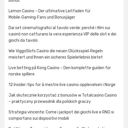
bonus
Lemon Casino – Der ultimative Leitfaden für
Mobile‑Gaming‑Fans und Bonusjäger
Dai set cinematografici al tavolo verde: perché i film sui
casinò non catturano la vera esperienza VIP delle slot e dei
giochi da tavolo
Wie ViggoSlots Casino die neuen Glücksspiel‑Regeln
meistert und Ihnen ein sicheres Spielerlebnis bietet
Live betting på Kong Casino – Den komplette guiden for
norske spillere
12 Insider‑tips for å mestre live casino‑opplevelsen i Norge
Jak skutecznie korzystać z bonusów w Totalcasino Casino
– praktyczny przewodnik dla polskich graczy
Strategia vincente: Come i jackpot dei giochi live e RNG si
comportano sui dispositivi mobili