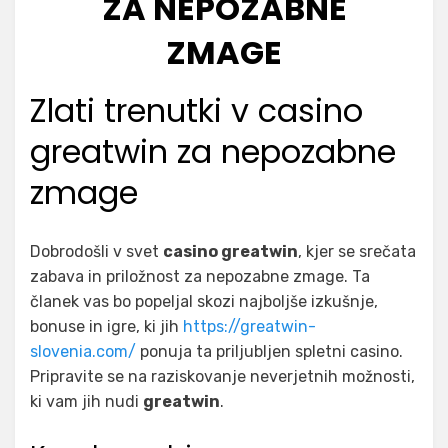
ZA NEPOZABNE
ZMAGE
Zlati trenutki v casino
greatwin za nepozabne
zmage
Dobrodošli v svet
casino greatwin
, kjer se srečata
zabava in priložnost za nepozabne zmage. Ta
članek vas bo popeljal skozi najboljše izkušnje,
bonuse in igre, ki jih
https://greatwin-
slovenia.com/
ponuja ta priljubljen spletni casino.
Pripravite se na raziskovanje neverjetnih možnosti,
ki vam jih nudi
greatwin
.