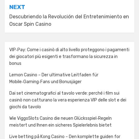
NEXT
Descubriendo la Revolución del Entretenimiento en
Oscar Spin Casino
VIP‑Pay: Come i casinò di alto livello proteggono i pagamenti
dei giocatori più esigenti e trasformano la sicurezza in
bonus
Lemon Casino – Der ultimative Leitfaden für
Mobile‑Gaming‑Fans und Bonusjäger
Dai set cinematografici al tavolo verde: perché i film sui
casinò non catturano la vera esperienza VIP delle slot e dei
giochi da tavolo
Wie ViggoSlots Casino die neuen Glücksspiel‑Regeln
meistert und Ihnen ein sicheres Spielerlebnis bietet
Live betting på Kong Casino – Den komplette guiden for