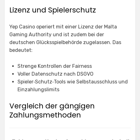
Lizenz und Spielerschutz
Yep Casino operiert mit einer Lizenz der Malta
Gaming Authority und ist zudem bei der
deutschen Glücksspielbehörde zugelassen. Das
bedeutet:
Strenge Kontrollen der Fairness
Voller Datenschutz nach DSGVO
Spieler‑Schutz‑Tools wie Selbstausschluss und
Einzahlungslimits
Vergleich der gängigen
Zahlungsmethoden