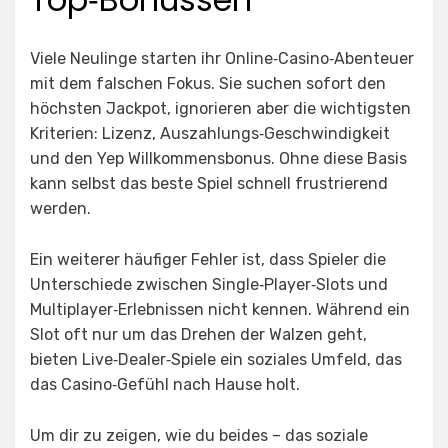
Viele Neulinge starten ihr Online‑Casino‑Abenteuer
mit dem falschen Fokus. Sie suchen sofort den
höchsten Jackpot, ignorieren aber die wichtigsten
Kriterien: Lizenz, Auszahlungs‑Geschwindigkeit
und den Yep Willkommensbonus. Ohne diese Basis
kann selbst das beste Spiel schnell frustrierend
werden.
Ein weiterer häufiger Fehler ist, dass Spieler die
Unterschiede zwischen Single‑Player‑Slots und
Multiplayer‑Erlebnissen nicht kennen. Während ein
Slot oft nur um das Drehen der Walzen geht,
bieten Live‑Dealer‑Spiele ein soziales Umfeld, das
das Casino‑Gefühl nach Hause holt.
Um dir zu zeigen, wie du beides – das soziale