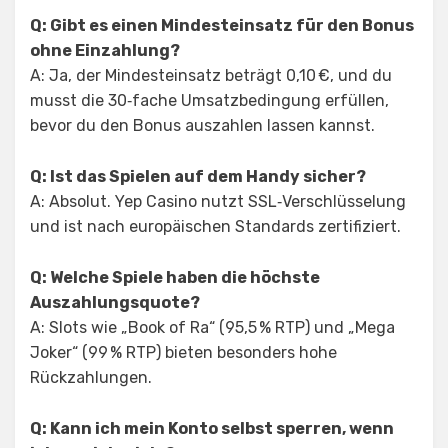
Q: Gibt es einen Mindesteinsatz für den Bonus
ohne Einzahlung?
A: Ja, der Mindesteinsatz beträgt 0,10 €, und du
musst die 30‑fache Umsatzbedingung erfüllen,
bevor du den Bonus auszahlen lassen kannst.
Q: Ist das Spielen auf dem Handy sicher?
A: Absolut. Yep Casino nutzt SSL‑Verschlüsselung
und ist nach europäischen Standards zertifiziert.
Q: Welche Spiele haben die höchste
Auszahlungsquote?
A: Slots wie „Book of Ra“ (95,5 % RTP) und „Mega
Joker“ (99 % RTP) bieten besonders hohe
Rückzahlungen.
Q: Kann ich mein Konto selbst sperren, wenn