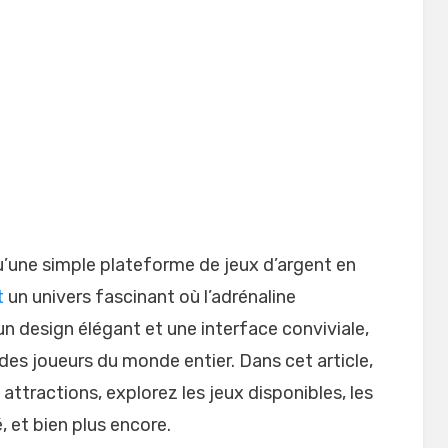
u’une simple plateforme de jeux d’argent en
t
un univers fascinant où l’adrénaline
un design élégant et une interface conviviale,
 des joueurs du monde entier. Dans cet article,
ttractions, explorez les jeux disponibles, les
, et bien plus encore.