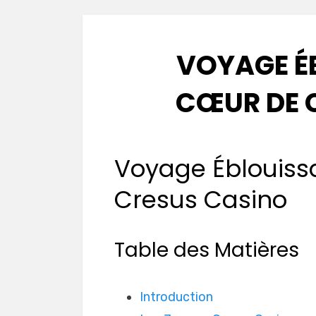
VOYAGE É
CŒUR DE 
Voyage Éblouiss
Cresus Casino
Table des Matières
Introduction