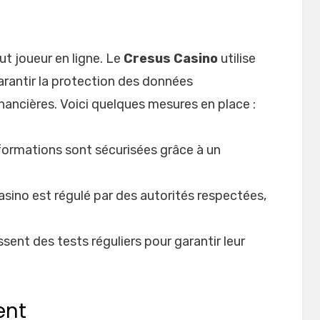
ut joueur en ligne. Le
Cresus Casino
utilise
rantir la protection des données
nancières. Voici quelques mesures en place :
formations sont sécurisées grâce à un
sino est régulé par des autorités respectées,
sent des tests réguliers pour garantir leur
ent