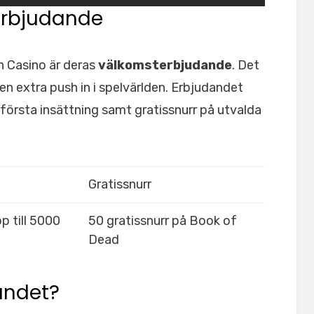
erbjudande
 Casino är deras
välkomsterbjudande
. Det
en extra push in i spelvärlden. Erbjudandet
första insättning samt gratissnurr på utvalda
Gratissnurr
 till 5000
50 gratissnurr på Book of
Dead
andet?