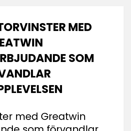
TORVINSTER MED
EATWIN
RBJUDANDE SOM
VANDLAR
PPLEVELSEN
ster med Greatwin
nde som förvandlar