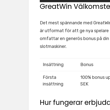
GreatWin Välkomst
Det mest spännande med GreatWin
är utformat för att ge nya spelare 
omfattar en generös bonus på din 
slotmaskiner.
Insättning
Bonus
Första
100% bonus upp
insättning
SEK
Hur fungerar erbjud