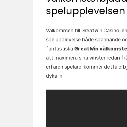
spelupplevelsen
Välkommen till GreatWin Casino, en
spelupplevelse både spännande och 
fantastiska
GreatWin välkomst
att maximera sina vinster redan frå
erfaren spelare, kommer detta erbj
dyka in!