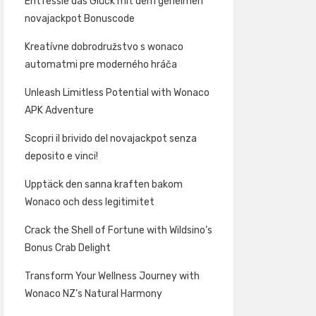
Entfessle das Glück mit dem geheimen
novajackpot Bonuscode
Kreatívne dobrodružstvo s wonaco
automatmi pre moderného hráča
Unleash Limitless Potential with Wonaco
APK Adventure
Scopri il brivido del novajackpot senza
deposito e vinci!
Upptäck den sanna kraften bakom
Wonaco och dess legitimitet
Crack the Shell of Fortune with Wildsino’s
Bonus Crab Delight
Transform Your Wellness Journey with
Wonaco NZ’s Natural Harmony