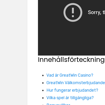
Innehållsförteckning
Vad är GreatWin Casino?
GreatWin Välkomsterbjudande
Hur fungerar erbjudandet?
Vilka spel är tillgängliga?