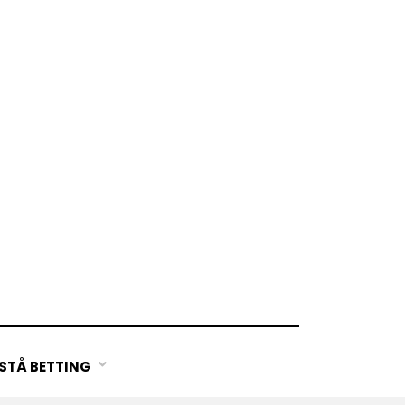
RSTÅ BETTING