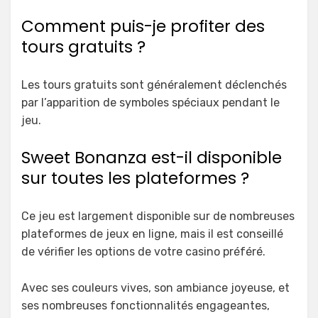
Comment puis-je profiter des
tours gratuits ?
Les tours gratuits sont généralement déclenchés
par l’apparition de symboles spéciaux pendant le
jeu.
Sweet Bonanza est-il disponible
sur toutes les plateformes ?
Ce jeu est largement disponible sur de nombreuses
plateformes de jeux en ligne, mais il est conseillé
de vérifier les options de votre casino préféré.
Avec ses couleurs vives, son ambiance joyeuse, et
ses nombreuses fonctionnalités engageantes,