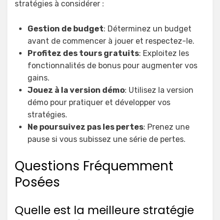
stratégies à considérer :
Gestion de budget
: Déterminez un budget
avant de commencer à jouer et respectez-le.
Profitez des tours gratuits
: Exploitez les
fonctionnalités de bonus pour augmenter vos
gains.
Jouez à la version démo
: Utilisez la version
démo pour pratiquer et développer vos
stratégies.
Ne poursuivez pas les pertes
: Prenez une
pause si vous subissez une série de pertes.
Questions Fréquemment
Posées
Quelle est la meilleure stratégie