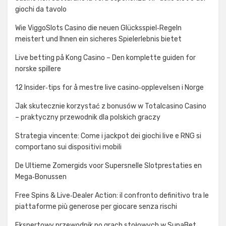
giochi da tavolo
Wie ViggoSlots Casino die neuen Glücksspiel‑Regeln
meistert und Ihnen ein sicheres Spielerlebnis bietet
Live betting på Kong Casino – Den komplette guiden for
norske spillere
12 Insider‑tips for å mestre live casino‑opplevelsen i Norge
Jak skutecznie korzystać z bonusów w Totalcasino Casino
– praktyczny przewodnik dla polskich graczy
Strategia vincente: Come i jackpot dei giochi live e RNG si
comportano sui dispositivi mobili
De Ultieme Zomergids voor Supersnelle Slotprestaties en
Mega‑Bonussen
Free Spins & Live‑Dealer Action: il confronto definitivo tra le
piattaforme più generose per giocare senza rischi
Ekspertowy przewodnik po grach stołowych w SupaBet