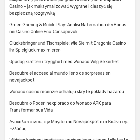
Casino – jak maksymalizować wygrane i cieszyć się
bezpieczną rozgrywką
Green Gaming & Mobile Play: Analisi Matematica dei Bonus
nei Casinò Online Eco‑Consapevoli
Glücksbringer und Tischspiele: Wie Sie mit Dragonia Casino
Ihr Spielglück maximieren
Oppdag kraften i trygghet med Wonaco Velg Sikkerhet
Descubre el acceso al mundo lleno de sorpresas en
novajackpot
Wonaco casino recenzie odhaľujú skryté poklady hazardu
Descubra o Poder Inexplorado do Wonaco APK para
Transformar sua Vida
Ανακαλύπτοντας την Μαγεία του Novajackpot στα Καζίνο της
Ελλάδας