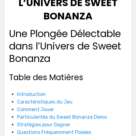
L’UNIVERS DE SWEET
BONANZA
Une Plongée Délectable
dans l’Univers de Sweet
Bonanza
Table des Matières
Introduction
Caractéristiques du Jeu
Comment Jouer
Particularités du Sweet Bonanza Demo
Stratégies pour Gagner
Questions Fréquemment Posées