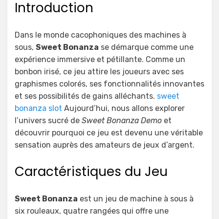
Introduction
Dans le monde cacophoniques des machines à
sous,
Sweet Bonanza
se démarque comme une
expérience immersive et pétillante. Comme un
bonbon irisé, ce jeu attire les joueurs avec ses
graphismes colorés, ses fonctionnalités innovantes
et ses possibilités de gains alléchants.
sweet
bonanza slot
Aujourd’hui, nous allons explorer
l’univers sucré de
Sweet Bonanza Demo
et
découvrir pourquoi ce jeu est devenu une véritable
sensation auprès des amateurs de jeux d’argent.
Caractéristiques du Jeu
Sweet Bonanza
est un jeu de machine à sous à
six rouleaux, quatre rangées qui offre une