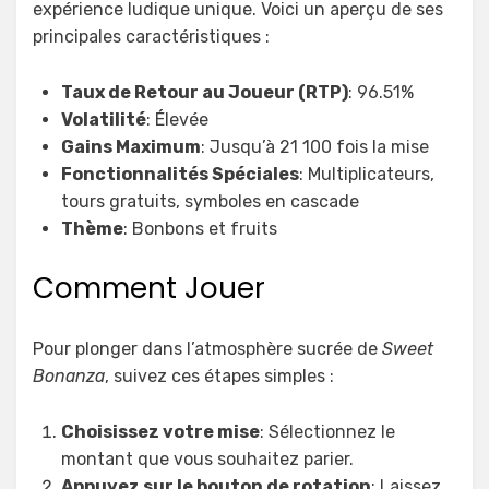
expérience ludique unique. Voici un aperçu de ses
principales caractéristiques :
Taux de Retour au Joueur (RTP)
: 96.51%
Volatilité
: Élevée
Gains Maximum
: Jusqu’à 21 100 fois la mise
Fonctionnalités Spéciales
: Multiplicateurs,
tours gratuits, symboles en cascade
Thème
: Bonbons et fruits
Comment Jouer
Pour plonger dans l’atmosphère sucrée de
Sweet
Bonanza
, suivez ces étapes simples :
Choisissez votre mise
: Sélectionnez le
montant que vous souhaitez parier.
Appuyez sur le bouton de rotation
: Laissez