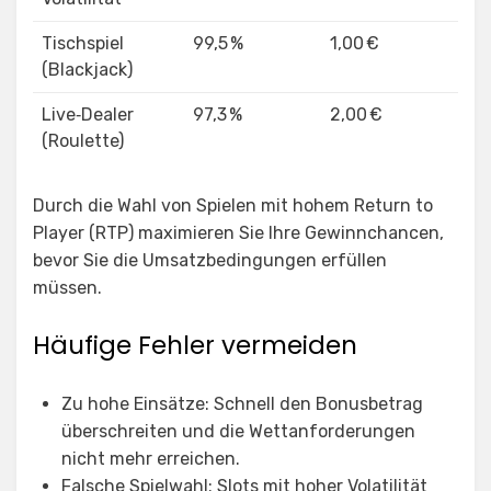
Tischspiel
99,5 %
1,00 €
(Blackjack)
Live‑Dealer
97,3 %
2,00 €
(Roulette)
Durch die Wahl von Spielen mit hohem Return to
Player (RTP) maximieren Sie Ihre Gewinnchancen,
bevor Sie die Umsatzbedingungen erfüllen
müssen.
Häufige Fehler vermeiden
Zu hohe Einsätze: Schnell den Bonusbetrag
überschreiten und die Wettanforderungen
nicht mehr erreichen.
Falsche Spielwahl: Slots mit hoher Volatilität