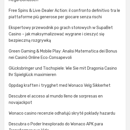
Free Spins & Live‑Dealer Action: il confronto definitivo tra le
piattaforme più generose per giocare senza rischi
Ekspertowy przewodnik po grach stołowych w SupaBet
Casino – jak maksymalizować wygrane i cieszyć się
bezpieczną rozgrywką
Green Gaming & Mobile Play: Analisi Matematica dei Bonus
nei Casinò Online Eco‑Consapevoli
Glücksbringer und Tischspiele: Wie Sie mit Dragonia Casino
Ihr Spielglück maximieren
Oppdag kraften i trygghet med Wonaco Velg Sikkerhet
Descubre el acceso al mundo lleno de sorpresas en
novajackpot
Wonaco casino recenzie odhaľujú skryté poklady hazardu
Descubra o Poder Inexplorado do Wonaco APK para