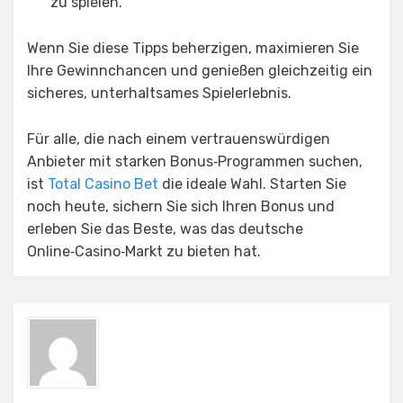
zu spielen.
Wenn Sie diese Tipps beherzigen, maximieren Sie
Ihre Gewinnchancen und genießen gleichzeitig ein
sicheres, unterhaltsames Spielerlebnis.
Für alle, die nach einem vertrauenswürdigen
Anbieter mit starken Bonus‑Programmen suchen,
ist
Total Casino Bet
die ideale Wahl. Starten Sie
noch heute, sichern Sie sich Ihren Bonus und
erleben Sie das Beste, was das deutsche
Online‑Casino‑Markt zu bieten hat.