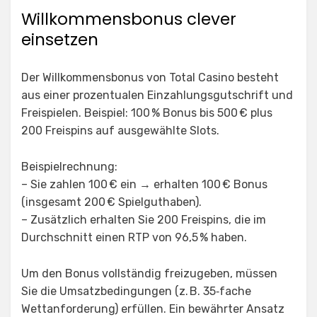
Willkommensbonus clever
einsetzen
Der Willkommensbonus von Total Casino besteht
aus einer prozentualen Einzahlungsgutschrift und
Freispielen. Beispiel: 100 % Bonus bis 500 € plus
200 Freispins auf ausgewählte Slots.
Beispielrechnung:
– Sie zahlen 100 € ein → erhalten 100 € Bonus
(insgesamt 200 € Spielguthaben).
– Zusätzlich erhalten Sie 200 Freispins, die im
Durchschnitt einen RTP von 96,5 % haben.
Um den Bonus vollständig freizugeben, müssen
Sie die Umsatzbedingungen (z. B. 35‑fache
Wettanforderung) erfüllen. Ein bewährter Ansatz