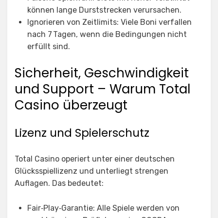
können lange Durststrecken verursachen.
Ignorieren von Zeitlimits: Viele Boni verfallen
nach 7 Tagen, wenn die Bedingungen nicht
erfüllt sind.
Sicherheit, Geschwindigkeit
und Support – Warum Total
Casino überzeugt
Lizenz und Spielerschutz
Total Casino operiert unter einer deutschen
Glücksspiellizenz und unterliegt strengen
Auflagen. Das bedeutet:
Fair‑Play‑Garantie: Alle Spiele werden von