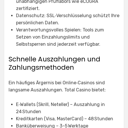
unabhängigen Prüflabors wie eCOGRA
zertifiziert.
Datenschutz: SSL‑Verschlüsselung schützt Ihre
persönlichen Daten.
Verantwortungsvolles Spielen: Tools zum
Setzen von Einzahlungslimits und
Selbstsperren sind jederzeit verfügbar.
Schnelle Auszahlungen und
Zahlungsmethoden
Ein häufiges Ärgernis bei Online‑Casinos sind
langsame Auszahlungen. Total Casino bietet:
E‑Wallets (Skrill, Neteller) – Auszahlung in
24 Stunden
Kreditkarten (Visa, MasterCard) – 48 Stunden
Banküberweisung – 3–5 Werktage