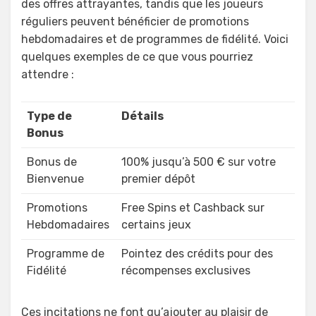
des offres attrayantes, tandis que les joueurs
réguliers peuvent bénéficier de promotions
hebdomadaires et de programmes de fidélité. Voici
quelques exemples de ce que vous pourriez
attendre :
Type de
Détails
Bonus
Bonus de
100% jusqu’à 500 € sur votre
Bienvenue
premier dépôt
Promotions
Free Spins et Cashback sur
Hebdomadaires
certains jeux
Programme de
Pointez des crédits pour des
Fidélité
récompenses exclusives
Ces incitations ne font qu’ajouter au plaisir de