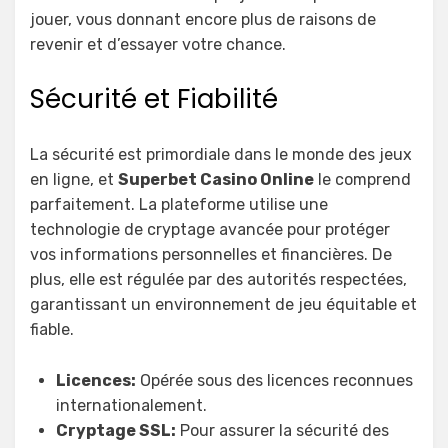
jouer, vous donnant encore plus de raisons de
revenir et d’essayer votre chance.
Sécurité et Fiabilité
La sécurité est primordiale dans le monde des jeux
en ligne, et
Superbet Casino Online
le comprend
parfaitement. La plateforme utilise une
technologie de cryptage avancée pour protéger
vos informations personnelles et financières. De
plus, elle est régulée par des autorités respectées,
garantissant un environnement de jeu équitable et
fiable.
Licences:
Opérée sous des licences reconnues
internationalement.
Cryptage SSL:
Pour assurer la sécurité des