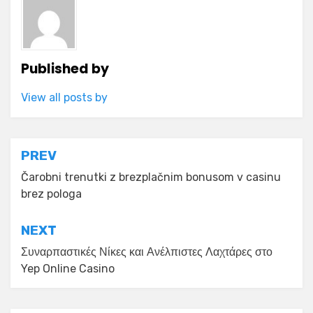
Published by
View all posts by
Post
PREV
navigation
Čarobni trenutki z brezplačnim bonusom v casinu
brez pologa
NEXT
Συναρπαστικές Νίκες και Ανέλπιστες Λαχτάρες στο
Yep Online Casino