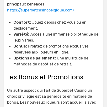
principaux bénéfices
https://superbetcasinobelgique.com/
:
Confort:
Jouez depuis chez vous ou en
déplacement.
Variété:
Accès à une immense bibliothèque de
jeux variés.
Bonus:
Profitez de promotions exclusives
réservées aux joueurs en ligne.
Options de paiement:
Une multitude de
méthodes de dépôt et de retrait.
Les Bonus et Promotions
Un autre aspect qui fait de Superbet Casino un
choix privilégié est sa générosité en matière de
bonus. Les nouveaux joueurs sont accueillis avec