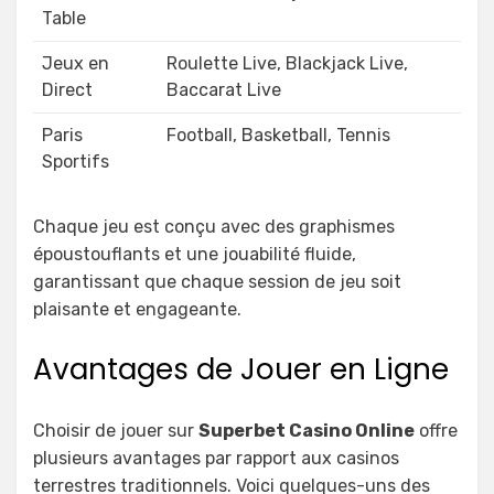
Table
Jeux en
Roulette Live, Blackjack Live,
Direct
Baccarat Live
Paris
Football, Basketball, Tennis
Sportifs
Chaque jeu est conçu avec des graphismes
époustouflants et une jouabilité fluide,
garantissant que chaque session de jeu soit
plaisante et engageante.
Avantages de Jouer en Ligne
Choisir de jouer sur
Superbet Casino Online
offre
plusieurs avantages par rapport aux casinos
terrestres traditionnels. Voici quelques-uns des