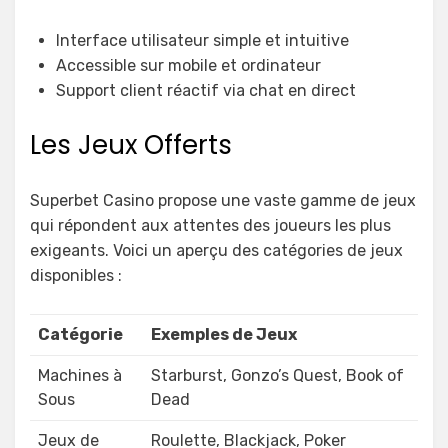
Interface utilisateur simple et intuitive
Accessible sur mobile et ordinateur
Support client réactif via chat en direct
Les Jeux Offerts
Superbet Casino propose une vaste gamme de jeux
qui répondent aux attentes des joueurs les plus
exigeants. Voici un aperçu des catégories de jeux
disponibles :
Catégorie
Exemples de Jeux
Machines à
Starburst, Gonzo’s Quest, Book of
Sous
Dead
Jeux de
Roulette, Blackjack, Poker