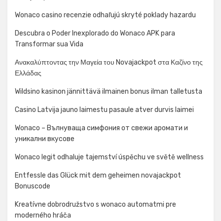
Wonaco casino recenzie odhaľujú skryté poklady hazardu
Descubra o Poder Inexplorado do Wonaco APK para
Transformar sua Vida
Ανακαλύπτοντας την Μαγεία του Novajackpot στα Καζίνο της
Ελλάδας
Wildsino kasinon jännittävä ilmainen bonus ilman talletusta
Casino Latvija jauno laimestu pasaule atver durvis laimei
Wonaco – Вълнуваща симфония от свежи аромати и
уникални вкусове
Wonaco legit odhaluje tajemství úspěchu ve světě wellness
Entfessle das Glück mit dem geheimen novajackpot
Bonuscode
Kreatívne dobrodružstvo s wonaco automatmi pre
moderného hráča