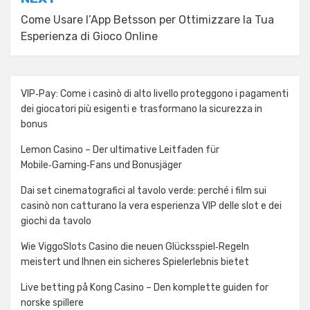
Come Usare l’App Betsson per Ottimizzare la Tua
Esperienza di Gioco Online
VIP‑Pay: Come i casinò di alto livello proteggono i pagamenti
dei giocatori più esigenti e trasformano la sicurezza in
bonus
Lemon Casino – Der ultimative Leitfaden für
Mobile‑Gaming‑Fans und Bonusjäger
Dai set cinematografici al tavolo verde: perché i film sui
casinò non catturano la vera esperienza VIP delle slot e dei
giochi da tavolo
Wie ViggoSlots Casino die neuen Glücksspiel‑Regeln
meistert und Ihnen ein sicheres Spielerlebnis bietet
Live betting på Kong Casino – Den komplette guiden for
norske spillere