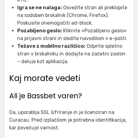
Igra se ne nalaga:
Osvežite stran ali preklopite
na sodoben brskalnik (Chrome, Firefox).
Poskusite onemogočiti ad-block.
Pozabljeno geslo:
Kliknite »Pozabljeno geslo«
na prijavni strani in sledite navodilom v e-pošti.
Težave z mobilno različico:
Odprite spletno
stran v brskalniku in dodajte na začetni zaslon
– deluje kot aplikacija.
Kaj morate vedeti
Ali je Bassbet varen?
Da, uporablja SSL šifriranje in je licenciran na
Curacau. Pred izplačilom je potrebna identifikacija,
kar povečuje varnost.