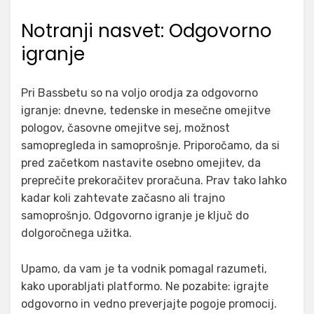
Notranji nasvet: Odgovorno
igranje
Pri Bassbetu so na voljo orodja za odgovorno
igranje: dnevne, tedenske in mesečne omejitve
pologov, časovne omejitve sej, možnost
samopregleda in samoprošnje. Priporočamo, da si
pred začetkom nastavite osebno omejitev, da
preprečite prekoračitev proračuna. Prav tako lahko
kadar koli zahtevate začasno ali trajno
samoprošnjo. Odgovorno igranje je ključ do
dolgoročnega užitka.
Upamo, da vam je ta vodnik pomagal razumeti,
kako uporabljati platformo. Ne pozabite: igrajte
odgovorno in vedno preverjajte pogoje promocij.