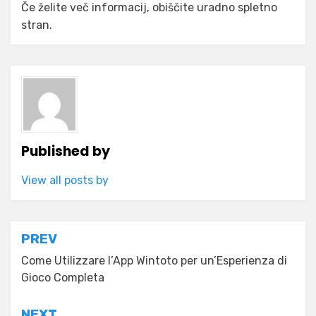
Če želite več informacij, obiščite uradno spletno
stran.
Published by
View all posts by
Post
PREV
navigation
Come Utilizzare l’App Wintoto per un’Esperienza di
Gioco Completa
NEXT