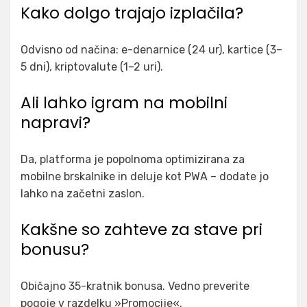
Kako dolgo trajajo izplačila?
Odvisno od načina: e-denarnice (24 ur), kartice (3–
5 dni), kriptovalute (1–2 uri).
Ali lahko igram na mobilni
napravi?
Da, platforma je popolnoma optimizirana za
mobilne brskalnike in deluje kot PWA – dodate jo
lahko na začetni zaslon.
Kakšne so zahteve za stave pri
bonusu?
Običajno 35-kratnik bonusa. Vedno preverite
pogoje v razdelku »Promocije«.