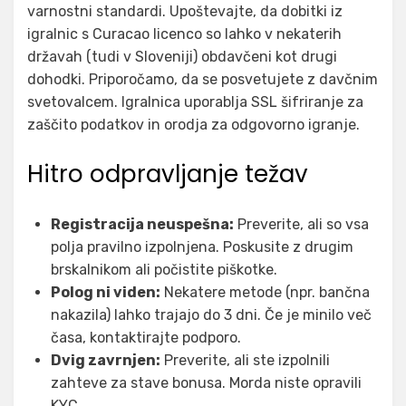
varnostni standardi. Upoštevajte, da dobitki iz
igralnic s Curacao licenco so lahko v nekaterih
državah (tudi v Sloveniji) obdavčeni kot drugi
dohodki. Priporočamo, da se posvetujete z davčnim
svetovalcem. Igralnica uporablja SSL šifriranje za
zaščito podatkov in orodja za odgovorno igranje.
Hitro odpravljanje težav
Registracija neuspešna:
Preverite, ali so vsa
polja pravilno izpolnjena. Poskusite z drugim
brskalnikom ali počistite piškotke.
Polog ni viden:
Nekatere metode (npr. bančna
nakazila) lahko trajajo do 3 dni. Če je minilo več
časa, kontaktirajte podporo.
Dvig zavrnjen:
Preverite, ali ste izpolnili
zahteve za stave bonusa. Morda niste opravili
KYC.