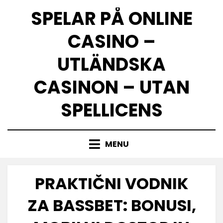
Skip
SPELAR PÅ ONLINE
to
content
CASINO –
UTLÄNDSKA
CASINON – UTAN
SPELLICENS
MENU
PRAKTIČNI VODNIK
ZA BASSBET: BONUSI,