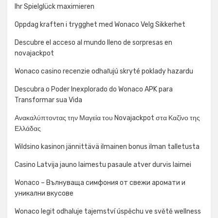
Ihr Spielglück maximieren
Oppdag kraften i trygghet med Wonaco Velg Sikkerhet
Descubre el acceso al mundo lleno de sorpresas en
novajackpot
Wonaco casino recenzie odhaľujú skryté poklady hazardu
Descubra o Poder Inexplorado do Wonaco APK para
Transformar sua Vida
Ανακαλύπτοντας την Μαγεία του Novajackpot στα Καζίνο της
Ελλάδας
Wildsino kasinon jännittävä ilmainen bonus ilman talletusta
Casino Latvija jauno laimestu pasaule atver durvis laimei
Wonaco – Вълнуваща симфония от свежи аромати и
уникални вкусове
Wonaco legit odhaluje tajemství úspěchu ve světě wellness