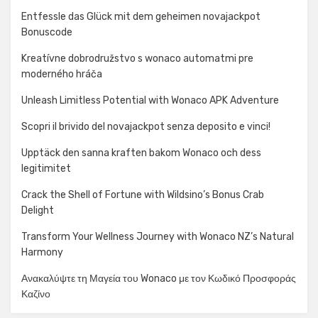
Entfessle das Glück mit dem geheimen novajackpot
Bonuscode
Kreatívne dobrodružstvo s wonaco automatmi pre
moderného hráča
Unleash Limitless Potential with Wonaco APK Adventure
Scopri il brivido del novajackpot senza deposito e vinci!
Upptäck den sanna kraften bakom Wonaco och dess
legitimitet
Crack the Shell of Fortune with Wildsino’s Bonus Crab
Delight
Transform Your Wellness Journey with Wonaco NZ’s Natural
Harmony
Ανακαλύψτε τη Μαγεία του Wonaco με τον Κωδικό Προσφοράς
Καζίνο