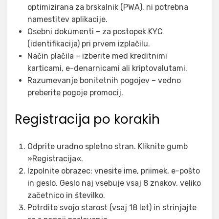
optimizirana za brskalnik (PWA), ni potrebna
namestitev aplikacije.
Osebni dokumenti – za postopek KYC
(identifikacija) pri prvem izplačilu.
Način plačila – izberite med kreditnimi
karticami, e-denarnicami ali kriptovalutami.
Razumevanje bonitetnih pogojev – vedno
preberite pogoje promocij.
Registracija po korakih
Odprite uradno spletno stran. Kliknite gumb
»Registracija«.
Izpolnite obrazec: vnesite ime, priimek, e-pošto
in geslo. Geslo naj vsebuje vsaj 8 znakov, veliko
začetnico in številko.
Potrdite svojo starost (vsaj 18 let) in strinjajte