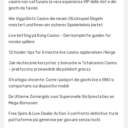
casinò non catturano la vera esperienza VIP delle slot e dei
giochi da tavolo
Wie ViggoSlots Casino die neuen Glücksspiel‑Regeln
meistert und Ihnen ein sicheres Spielerlebnis bietet
Live betting på Kong Casino – Den komplette guiden for
norske spillere
12 Insider‑tips for å mestre live casino‑opplevelsen i Norge
Jak skutecznie korzystać z bonusów w Totalcasino Casino
– praktyczny przewodnik dla polskich graczy
Strategia vincente: Come i jackpot dei giochi live e RNG si
comportano sui dispositivi mobili
De Ultieme Zomergids voor Supersnelle Slotprestaties en
Mega‑Bonussen
Free Spins & Live‑Dealer Action: il confronto definitivo tra le
piattaforme più generose per giocare senza rischi