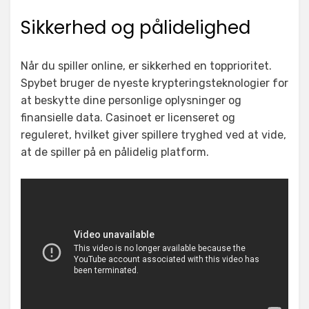
Sikkerhed og pålidelighed
Når du spiller online, er sikkerhed en topprioritet.
Spybet bruger de nyeste krypteringsteknologier for
at beskytte dine personlige oplysninger og
finansielle data. Casinoet er licenseret og
reguleret, hvilket giver spillere tryghed ved at vide,
at de spiller på en pålidelig platform.