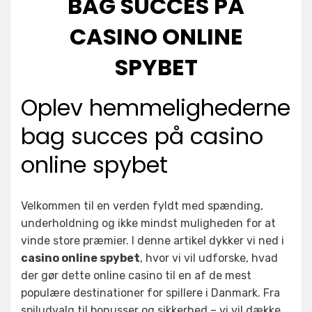
BAG SUCCES PÅ
CASINO ONLINE
SPYBET
Oplev hemmelighederne
bag succes på casino
online spybet
Velkommen til en verden fyldt med spænding,
underholdning og ikke mindst muligheden for at
vinde store præmier. I denne artikel dykker vi ned i
casino online spybet
, hvor vi vil udforske, hvad
der gør dette online casino til en af de mest
populære destinationer for spillere i Danmark. Fra
spiludvalg til bonusser og sikkerhed – vi vil dække