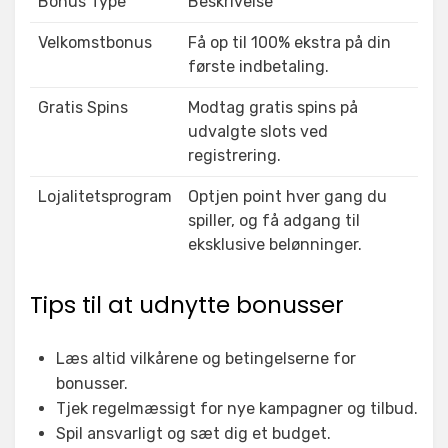
Bonus Type
Beskrivelse
Velkomstbonus
Få op til 100% ekstra på din
første indbetaling.
Gratis Spins
Modtag gratis spins på
udvalgte slots ved
registrering.
Lojalitetsprogram
Optjen point hver gang du
spiller, og få adgang til
eksklusive belønninger.
Tips til at udnytte bonusser
Læs altid vilkårene og betingelserne for
bonusser.
Tjek regelmæssigt for nye kampagner og tilbud.
Spil ansvarligt og sæt dig et budget.