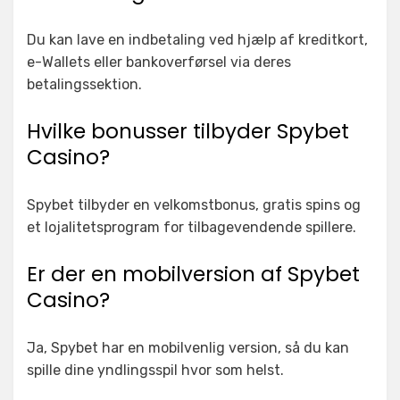
Du kan lave en indbetaling ved hjælp af kreditkort,
e-Wallets eller bankoverførsel via deres
betalingssektion.
Hvilke bonusser tilbyder Spybet
Casino?
Spybet tilbyder en velkomstbonus, gratis spins og
et lojalitetsprogram for tilbagevendende spillere.
Er der en mobilversion af Spybet
Casino?
Ja, Spybet har en mobilvenlig version, så du kan
spille dine yndlingsspil hvor som helst.