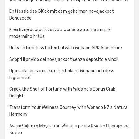
Entfessle das Glück mit dem geheimen novajackpot
Bonuscode
Kreatívne dobrodružstvo s wonaco automatmi pre
moderného hráča
Unleash Limitless Potential with Wonaco APK Adventure
Scopri il brivido del novajackpot senza deposito e vinci!
Upptäck den sanna kraften bakom Wonaco och dess
legitimitet
Crack the Shell of Fortune with Wildsino’s Bonus Crab
Delight
Transform Your Wellness Journey with Wonaco NZ’s Natural
Harmony
Ανακαλύψτε τη Μαγεία του Wonaco με τον Κωδικό Προσφοράς
Καζίνο