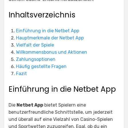
Inhaltsverzeichnis
Einführung in die Netbet App
Hauptmerkmale der Netbet App
Vielfalt der Spiele
Willkommensbonus und Aktionen
Zahlungsoptionen
Häufig gestellte Fragen
Fazit
Einführung in die Netbet App
Die
Netbet App
bietet Spielern eine
benutzerfreundliche Schnittstelle, um jederzeit
und überall auf eine Vielzahl von Casino-Spielen
und Sportwetten zuzugreifen. Egal, ob du ein