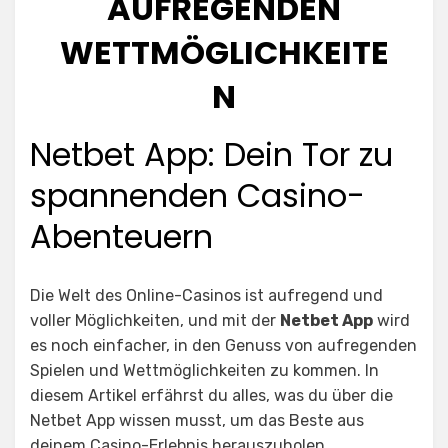
AUFREGENDEN
WETTMÖGLICHKEITE
N
Netbet App: Dein Tor zu
spannenden Casino-
Abenteuern
Die Welt des Online-Casinos ist aufregend und
voller Möglichkeiten, und mit der
Netbet App
wird
es noch einfacher, in den Genuss von aufregenden
Spielen und Wettmöglichkeiten zu kommen. In
diesem Artikel erfährst du alles, was du über die
Netbet App wissen musst, um das Beste aus
deinem Casino-Erlebnis herauszuholen.