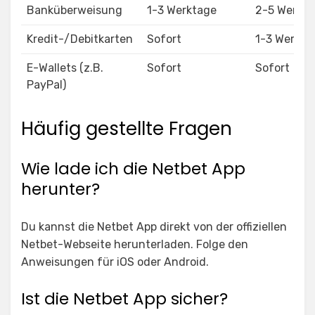
Banküberweisung
1-3 Werktage
2-5 Werkta
Kredit-/Debitkarten
Sofort
1-3 Werkta
E-Wallets (z.B.
Sofort
Sofort
PayPal)
Häufig gestellte Fragen
Wie lade ich die Netbet App
herunter?
Du kannst die Netbet App direkt von der offiziellen
Netbet-Webseite herunterladen. Folge den
Anweisungen für iOS oder Android.
Ist die Netbet App sicher?