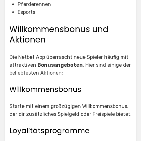
Pferderennen
Esports
Willkommensbonus und
Aktionen
Die Netbet App überrascht neue Spieler häufig mit
attraktiven
Bonusangeboten
. Hier sind einige der
beliebtesten Aktionen:
Willkommensbonus
Starte mit einem großzügigen Willkommensbonus,
der dir zusätzliches Spielgeld oder Freispiele bietet.
Loyalitätsprogramme