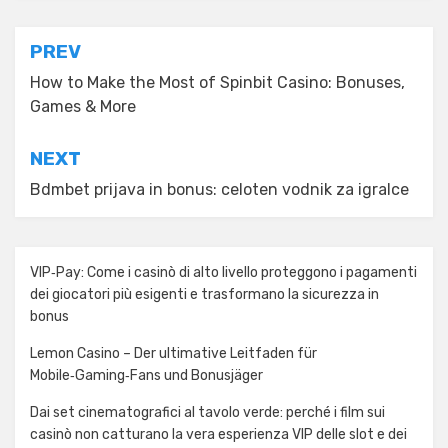
Post
PREV
navigation
How to Make the Most of Spinbit Casino: Bonuses,
Games & More
NEXT
Bdmbet prijava in bonus: celoten vodnik za igralce
VIP‑Pay: Come i casinò di alto livello proteggono i pagamenti
dei giocatori più esigenti e trasformano la sicurezza in
bonus
Lemon Casino – Der ultimative Leitfaden für
Mobile‑Gaming‑Fans und Bonusjäger
Dai set cinematografici al tavolo verde: perché i film sui
casinò non catturano la vera esperienza VIP delle slot e dei