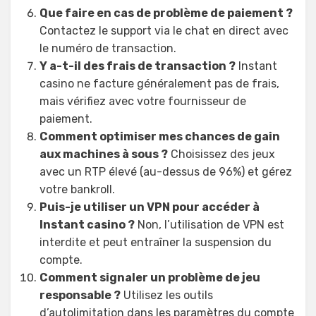
Que faire en cas de problème de paiement ?
Contactez le support via le chat en direct avec
le numéro de transaction.
Y a-t-il des frais de transaction ?
Instant
casino ne facture généralement pas de frais,
mais vérifiez avec votre fournisseur de
paiement.
Comment optimiser mes chances de gain
aux machines à sous ?
Choisissez des jeux
avec un RTP élevé (au-dessus de 96%) et gérez
votre bankroll.
Puis-je utiliser un VPN pour accéder à
Instant casino ?
Non, l’utilisation de VPN est
interdite et peut entraîner la suspension du
compte.
Comment signaler un problème de jeu
responsable ?
Utilisez les outils
d’autolimitation dans les paramètres du compte