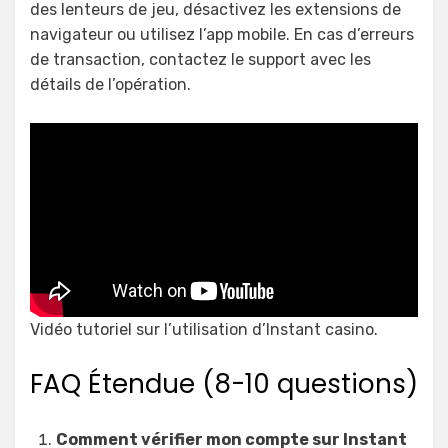
des lenteurs de jeu, désactivez les extensions de
navigateur ou utilisez l’app mobile. En cas d’erreurs
de transaction, contactez le support avec les
détails de l’opération.
Vidéo tutoriel sur l’utilisation d’Instant casino.
FAQ Étendue (8-10 questions)
Comment vérifier mon compte sur Instant