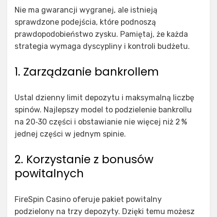
Nie ma gwarancji wygranej, ale istnieją
sprawdzone podejścia, które podnoszą
prawdopodobieństwo zysku. Pamiętaj, że każda
strategia wymaga dyscypliny i kontroli budżetu.
1. Zarządzanie bankrollem
Ustal dzienny limit depozytu i maksymalną liczbę
spinów. Najlepszy model to podzielenie bankrollu
na 20‑30 części i obstawianie nie więcej niż 2 %
jednej części w jednym spinie.
2. Korzystanie z bonusów
powitalnych
FireSpin Casino oferuje pakiet powitalny
podzielony na trzy depozyty. Dzięki temu możesz