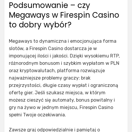
Podsumowanie – czy
Megaways w Firespin Casino
to dobry wybór?
Megaways to dynamiczna i emocjonująca forma
slotów, a Firespin Casino dostarcza je w
imponującej ilości i jakości. Dzięki wysokiemu RTP,
różnorodnym bonusom i szybkim wypłatom w PLN
oraz kryptowalutach, platforma rozwiązuje
najważniejsze problemy graczy: brak
przejrzystości, długie czasy wypłat i ograniczoną
ofertę gier. Jeśli szukasz miejsca, w którym
możesz cieszyć się automaty, bonus powitalny i
gry na żywo w jednym miejscu, Firespin Casino
spełni Twoje oczekiwania.
Zawsze graj odpowiedzialnie i pamiętaj o