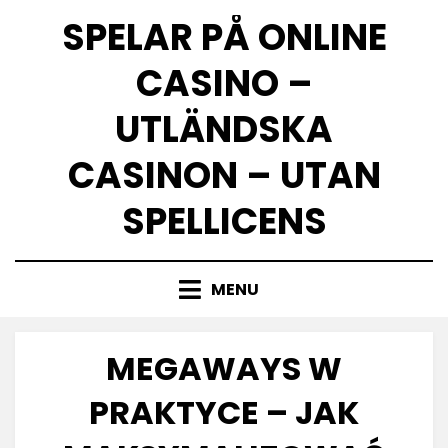
Skip
SPELAR PÅ ONLINE
to
content
CASINO –
UTLÄNDSKA
CASINON – UTAN
SPELLICENS
MENU
MEGAWAYS W
PRAKTYCE – JAK