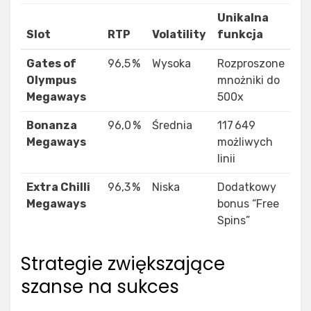
Unikalna
Slot
RTP
Volatility
funkcja
Gates of
96,5 %
Wysoka
Rozproszone
Olympus
mnożniki do
Megaways
500x
Bonanza
96,0 %
Średnia
117 649
Megaways
możliwych
linii
Extra Chilli
96,3 %
Niska
Dodatkowy
Megaways
bonus “Free
Spins”
Strategie zwiększające
szanse na sukces