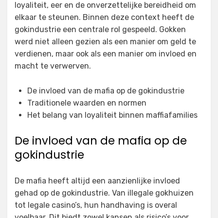
loyaliteit, eer en de onverzettelijke bereidheid om
elkaar te steunen. Binnen deze context heeft de
gokindustrie een centrale rol gespeeld. Gokken
werd niet alleen gezien als een manier om geld te
verdienen, maar ook als een manier om invloed en
macht te verwerven.
De invloed van de mafia op de gokindustrie
Traditionele waarden en normen
Het belang van loyaliteit binnen maffiafamilies
De invloed van de mafia op de
gokindustrie
De mafia heeft altijd een aanzienlijke invloed
gehad op de gokindustrie. Van illegale gokhuizen
tot legale casino’s, hun handhaving is overal
voelbaar. Dit biedt zowel kansen als risico’s voor