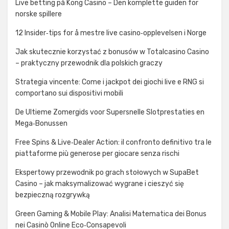
Live betting på Kong Casino – Den komplette guiden for
norske spillere
12 Insider‑tips for å mestre live casino‑opplevelsen i Norge
Jak skutecznie korzystać z bonusów w Totalcasino Casino
– praktyczny przewodnik dla polskich graczy
Strategia vincente: Come i jackpot dei giochi live e RNG si
comportano sui dispositivi mobili
De Ultieme Zomergids voor Supersnelle Slotprestaties en
Mega‑Bonussen
Free Spins & Live‑Dealer Action: il confronto definitivo tra le
piattaforme più generose per giocare senza rischi
Ekspertowy przewodnik po grach stołowych w SupaBet
Casino – jak maksymalizować wygrane i cieszyć się
bezpieczną rozgrywką
Green Gaming & Mobile Play: Analisi Matematica dei Bonus
nei Casinò Online Eco‑Consapevoli