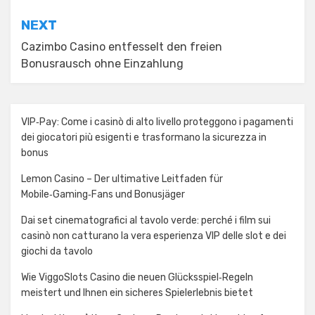
NEXT
Cazimbo Casino entfesselt den freien
Bonusrausch ohne Einzahlung
VIP‑Pay: Come i casinò di alto livello proteggono i pagamenti
dei giocatori più esigenti e trasformano la sicurezza in
bonus
Lemon Casino – Der ultimative Leitfaden für
Mobile‑Gaming‑Fans und Bonusjäger
Dai set cinematografici al tavolo verde: perché i film sui
casinò non catturano la vera esperienza VIP delle slot e dei
giochi da tavolo
Wie ViggoSlots Casino die neuen Glücksspiel‑Regeln
meistert und Ihnen ein sicheres Spielerlebnis bietet