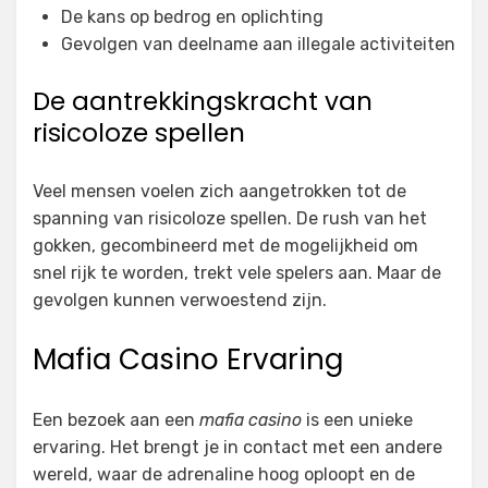
De kans op bedrog en oplichting
Gevolgen van deelname aan illegale activiteiten
De aantrekkingskracht van
risicoloze spellen
Veel mensen voelen zich aangetrokken tot de
spanning van risicoloze spellen. De rush van het
gokken, gecombineerd met de mogelijkheid om
snel rijk te worden, trekt vele spelers aan. Maar de
gevolgen kunnen verwoestend zijn.
Mafia Casino Ervaring
Een bezoek aan een
mafia casino
is een unieke
ervaring. Het brengt je in contact met een andere
wereld, waar de adrenaline hoog oploopt en de