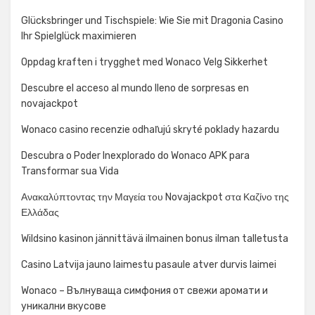
Glücksbringer und Tischspiele: Wie Sie mit Dragonia Casino
Ihr Spielglück maximieren
Oppdag kraften i trygghet med Wonaco Velg Sikkerhet
Descubre el acceso al mundo lleno de sorpresas en
novajackpot
Wonaco casino recenzie odhaľujú skryté poklady hazardu
Descubra o Poder Inexplorado do Wonaco APK para
Transformar sua Vida
Ανακαλύπτοντας την Μαγεία του Novajackpot στα Καζίνο της
Ελλάδας
Wildsino kasinon jännittävä ilmainen bonus ilman talletusta
Casino Latvija jauno laimestu pasaule atver durvis laimei
Wonaco – Вълнуваща симфония от свежи аромати и
уникални вкусове