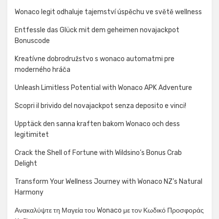
Wonaco legit odhaluje tajemství úspěchu ve světě wellness
Entfessle das Glück mit dem geheimen novajackpot
Bonuscode
Kreatívne dobrodružstvo s wonaco automatmi pre
moderného hráča
Unleash Limitless Potential with Wonaco APK Adventure
Scopri il brivido del novajackpot senza deposito e vinci!
Upptäck den sanna kraften bakom Wonaco och dess
legitimitet
Crack the Shell of Fortune with Wildsino’s Bonus Crab
Delight
Transform Your Wellness Journey with Wonaco NZ’s Natural
Harmony
Ανακαλύψτε τη Μαγεία του Wonaco με τον Κωδικό Προσφοράς