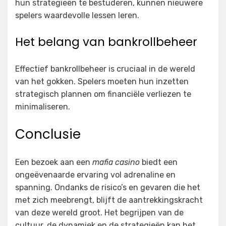
hun strategieën te bestuderen, kunnen nieuwere
spelers waardevolle lessen leren.
Het belang van bankrollbeheer
Effectief bankrollbeheer is cruciaal in de wereld
van het gokken. Spelers moeten hun inzetten
strategisch plannen om financiële verliezen te
minimaliseren.
Conclusie
Een bezoek aan een
mafia casino
biedt een
ongeëvenaarde ervaring vol adrenaline en
spanning. Ondanks de risico’s en gevaren die het
met zich meebrengt, blijft de aantrekkingskracht
van deze wereld groot. Het begrijpen van de
cultuur, de dynamiek en de strategieën kan het