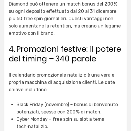
Diamond può ottenere un match bonus del 200 %
su ogni deposito effettuato dal 20 al 31 dicembre,
più 50 free spin giornalieri. Questi vantaggi non
solo aumentano la retention, ma creano un legame
emotivo con il brand.
4. Promozioni festive: il potere
del timing – 340 parole
Il calendario promozionale natalizio è una vera e
propria macchina di acquisizione clienti. Le date
chiave includono:
Black Friday (novembre) – bonus di benvenuto
potenziati, spesso con 200 % di match.
Cyber Monday – free spin su slot a tema
tech‑natalizio.