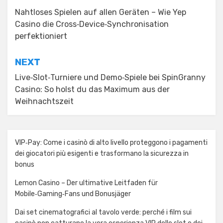
navigation
Nahtloses Spielen auf allen Geräten – Wie Yep
Casino die Cross‑Device‑Synchronisation
perfektioniert
NEXT
Live‑Slot‑Turniere und Demo‑Spiele bei SpinGranny
Casino: So holst du das Maximum aus der
Weihnachtszeit
VIP‑Pay: Come i casinò di alto livello proteggono i pagamenti
dei giocatori più esigenti e trasformano la sicurezza in
bonus
Lemon Casino – Der ultimative Leitfaden für
Mobile‑Gaming‑Fans und Bonusjäger
Dai set cinematografici al tavolo verde: perché i film sui