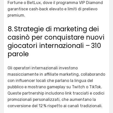
Fortune o BetLux, dove il programma VIP Diamond
garantisce cash‑back elevato e limiti di prelievo
premium.
8. Strategie di marketing dei
casinò per conquistare nuovi
giocatori internazionali – 310
parole
Gli operatori internazionali investono
massicciamente in affiliate marketing, collaborando
con influencer locali che parlano la lingua del
pubblico e mostrano gameplay su Twitch o TikTok.
Queste partnership includono link tracciati e codici
promozionali personalizzati, che aumentano la
conversione del 12 % rispetto ai canali tradizionali.