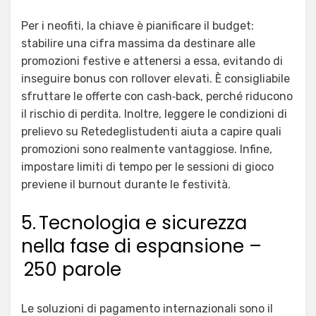
Per i neofiti, la chiave è pianificare il budget:
stabilire una cifra massima da destinare alle
promozioni festive e attenersi a essa, evitando di
inseguire bonus con rollover elevati. È consigliabile
sfruttare le offerte con cash‑back, perché riducono
il rischio di perdita. Inoltre, leggere le condizioni di
prelievo su Retedeglistudenti aiuta a capire quali
promozioni sono realmente vantaggiose. Infine,
impostare limiti di tempo per le sessioni di gioco
previene il burnout durante le festività.
5. Tecnologia e sicurezza
nella fase di espansione –
250 parole
Le soluzioni di pagamento internazionali sono il