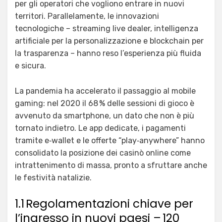
per gli operatori che vogliono entrare in nuovi
territori. Parallelamente, le innovazioni
tecnologiche – streaming live dealer, intelligenza
artificiale per la personalizzazione e blockchain per
la trasparenza – hanno reso l’esperienza più fluida
e sicura.
La pandemia ha accelerato il passaggio al mobile
gaming: nel 2020 il 68 % delle sessioni di gioco è
avvenuto da smartphone, un dato che non è più
tornato indietro. Le app dedicate, i pagamenti
tramite e‑wallet e le offerte “play‑anywhere” hanno
consolidato la posizione dei casinò online come
intrattenimento di massa, pronto a sfruttare anche
le festività natalizie.
1.1 Regolamentazioni chiave per
l’ingresso in nuovi paesi – 120