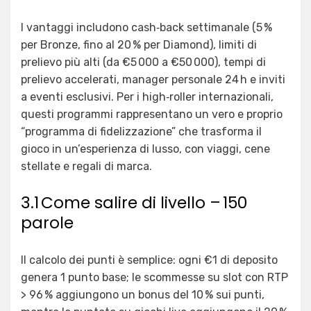
I vantaggi includono cash‑back settimanale (5 %
per Bronze, fino al 20 % per Diamond), limiti di
prelievo più alti (da €5 000 a €50 000), tempi di
prelievo accelerati, manager personale 24 h e inviti
a eventi esclusivi. Per i high‑roller internazionali,
questi programmi rappresentano un vero e proprio
“programma di fidelizzazione” che trasforma il
gioco in un’esperienza di lusso, con viaggi, cene
stellate e regali di marca.
3.1 Come salire di livello – 150
parole
Il calcolo dei punti è semplice: ogni €1 di deposito
genera 1 punto base; le scommesse su slot con RTP
> 96 % aggiungono un bonus del 10 % sui punti,