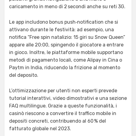
caricamento in meno di 2 secondi anche su reti 3G.
Le app includono bonus push‑notification che si
attivano durante le festività: ad esempio, una
notifica “Free spin natalizio: 15 giri su Snow Queen”
appare alle 20:00, spingendo il giocatore a entrare
in gioco. Inoltre, le piattaforme mobile supportano
metodi di pagamento locali, come Alipay in Cina o
Paytm in India, riducendo la frizione al momento
del deposito.
L’ottimizzazione per utenti non esperti prevede
tutorial interattivi, video dimostrativi e una sezione
FAQ multilingue. Grazie a queste funzionalità, i
casinò riescono a convertire il traffico mobile in
depositi concreti, contribuendo al 60 % del
fatturato globale nel 2023.