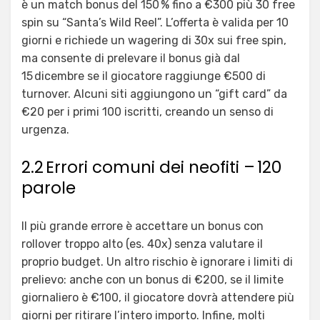
è un match bonus del 150 % fino a €300 più 30 free
spin su “Santa’s Wild Reel”. L’offerta è valida per 10
giorni e richiede un wagering di 30x sui free spin,
ma consente di prelevare il bonus già dal
15 dicembre se il giocatore raggiunge €500 di
turnover. Alcuni siti aggiungono un “gift card” da
€20 per i primi 100 iscritti, creando un senso di
urgenza.
2.2 Errori comuni dei neofiti – 120
parole
Il più grande errore è accettare un bonus con
rollover troppo alto (es. 40x) senza valutare il
proprio budget. Un altro rischio è ignorare i limiti di
prelievo: anche con un bonus di €200, se il limite
giornaliero è €100, il giocatore dovrà attendere più
giorni per ritirare l’intero importo. Infine, molti