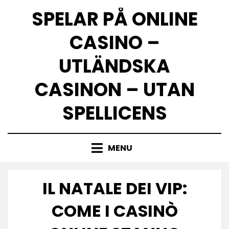
Skip
SPELAR PÅ ONLINE
to
content
CASINO –
UTLÄNDSKA
CASINON – UTAN
SPELLICENS
MENU
IL NATALE DEI VIP:
COME I CASINÒ