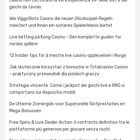
casinò non catturano la vera esperienza VIP delle slot e dei
giochi da tavolo
Wie ViggoSlots Casino die neuen Glücksspiel‑Regeln
meistert und Ihnen ein sicheres Spielerlebnis bietet
Live betting på Kong Casino – Den komplette guiden for
norske spillere
12 Insider‑tips for å mestre live casino‑opplevelsen i Norge
Jak skutecznie korzystać z bonusów w Totalcasino Casino
– praktyczny przewodnik dla polskich graczy
Strategia vincente: Come i jackpot dei giochi live e RNG si
comportano sui dispositivi mobili
De Ultieme Zomergids voor Supersnelle Slotprestaties en
Mega‑Bonussen
Free Spins & Live‑Dealer Action: il confronto definitivo tra le
piattaforme più generose per giocare senza rischi