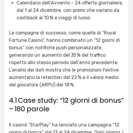
Calendario dell’Avvento – 24 offerte giornaliere,
dal 1 al 24 dicembre, con premi che variano da
cashback al 10 % a viaggi di lusso.
Le campagne di successo, come quella di “Royal
Fortune Casino”, hanno combinato un “12 giorni di
bonus” con notifiche push personalizzate,
generando un aumento del 35 % del traffico
rispetto allo stesso periodo dell’anno precedente.
L’analisi dei dati mostra che le promozioni festive
aumentano la retention del 22 % e il valore medio
del giocatore (ARPU) del 18 %.
4.1 Case study: “12 giorni di bonus”
– 180 parole
Il casinò “StarPlay” ha lanciato una campagna “12
giorni di bonus” dal 13 al 24 dicembre. Ogni giorno, i