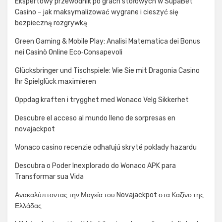
Ekspertowy przewodnik po grach stołowych w SupaBet
Casino – jak maksymalizować wygrane i cieszyć się
bezpieczną rozgrywką
Green Gaming & Mobile Play: Analisi Matematica dei Bonus
nei Casinò Online Eco‑Consapevoli
Glücksbringer und Tischspiele: Wie Sie mit Dragonia Casino
Ihr Spielglück maximieren
Oppdag kraften i trygghet med Wonaco Velg Sikkerhet
Descubre el acceso al mundo lleno de sorpresas en
novajackpot
Wonaco casino recenzie odhaľujú skryté poklady hazardu
Descubra o Poder Inexplorado do Wonaco APK para
Transformar sua Vida
Ανακαλύπτοντας την Μαγεία του Novajackpot στα Καζίνο της
Ελλάδας