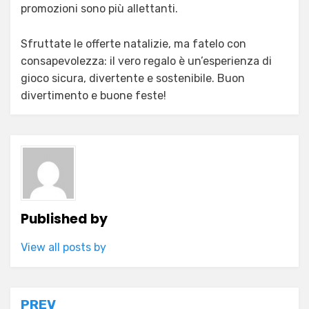
promozioni sono più allettanti.
Sfruttate le offerte natalizie, ma fatelo con
consapevolezza: il vero regalo è un’esperienza di
gioco sicura, divertente e sostenibile. Buon
divertimento e buone feste!
Published by
View all posts by
Post
PREV