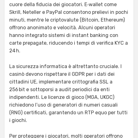
cuore della fiducia dei giocatori. E‑wallet come
Skrill, Neteller e PayPal consentono prelievi in pochi
minuti, mentre le criptovalute (Bitcoin, Ethereum)
offrono anonimato e velocità. Alcuni operatori
hanno integrato sistemi di instant banking con
carte prepagate, riducendo i tempi di verifica KYC a
24 h.
La sicurezza informatica è altrettanto cruciale. I
casinò devono rispettare il GDPR per i dati dei
cittadini UE, implementare crittografia SSL a
256 bit e sottoporsi a audit periodici da enti
indipendenti. Le licenze di gioco (MGA, UKGC)
richiedono l’uso di generatori di numeri casuali
(RNG) certificati, garantendo un RTP equo per tutti
i giochi.
Per proteggere i giocatori, molti operatori offrono