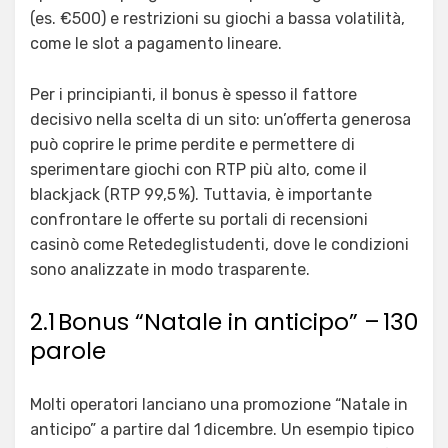
(es. €500) e restrizioni su giochi a bassa volatilità,
come le slot a pagamento lineare.
Per i principianti, il bonus è spesso il fattore
decisivo nella scelta di un sito: un’offerta generosa
può coprire le prime perdite e permettere di
sperimentare giochi con RTP più alto, come il
blackjack (RTP 99,5 %). Tuttavia, è importante
confrontare le offerte su portali di recensioni
casinò come Retedeglistudenti, dove le condizioni
sono analizzate in modo trasparente.
2.1 Bonus “Natale in anticipo” – 130
parole
Molti operatori lanciano una promozione “Natale in
anticipo” a partire dal 1 dicembre. Un esempio tipico