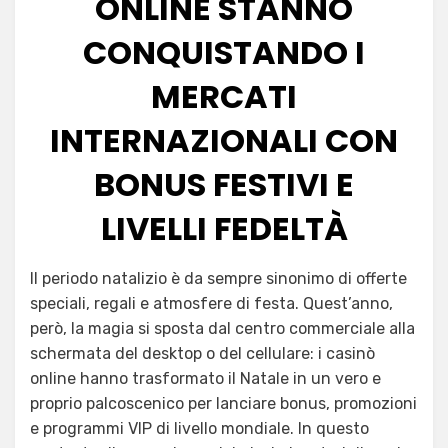
ONLINE STANNO
CONQUISTANDO I
MERCATI
INTERNAZIONALI CON
BONUS FESTIVI E
LIVELLI FEDELTÀ
Il periodo natalizio è da sempre sinonimo di offerte
speciali, regali e atmosfere di festa. Quest’anno,
però, la magia si sposta dal centro commerciale alla
schermata del desktop o del cellulare: i casinò
online hanno trasformato il Natale in un vero e
proprio palcoscenico per lanciare bonus, promozioni
e programmi VIP di livello mondiale. In questo