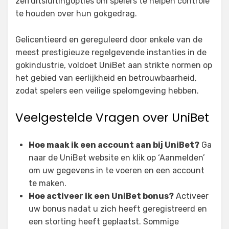
zelfuitsluitingopties om spelers te helpen controle
te houden over hun gokgedrag.
Gelicentieerd en gereguleerd door enkele van de
meest prestigieuze regelgevende instanties in de
gokindustrie, voldoet UniBet aan strikte normen op
het gebied van eerlijkheid en betrouwbaarheid,
zodat spelers een veilige spelomgeving hebben.
Veelgestelde Vragen over UniBet
Hoe maak ik een account aan bij UniBet?
Ga
naar de UniBet website en klik op ‘Aanmelden’
om uw gegevens in te voeren en een account
te maken.
Hoe activeer ik een UniBet bonus?
Activeer
uw bonus nadat u zich heeft geregistreerd en
een storting heeft geplaatst. Sommige