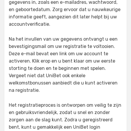
gegevens in, zoals een e-mailadres, wachtwoord,
en geboortedatum. Zorg ervoor dat u nauwkeurige
informatie geeft, aangezien dit later helpt bij uw
accountverificatie.
Na het invullen van uw gegevens ontvangt u een
bevestigingsmail om uw registratie te voltooien.
Deze e-mail bevat een link om uw account te
activeren. Klik erop en u bent klaar om uw eerste
storting te doen en te beginnen met spelen.
Vergeet niet dat UniBet ook enkele
welkomstbonussen aanbiedt die u kunt activeren
na registratie.
Het registratieproces is ontworpen om veilig te zijn
en gebruiksvriendelijk, zodat u snel en zonder
zorgen aan de slag kunt. Zodra u geregistreerd
bent, kunt u gemakkelijk een UniBet login