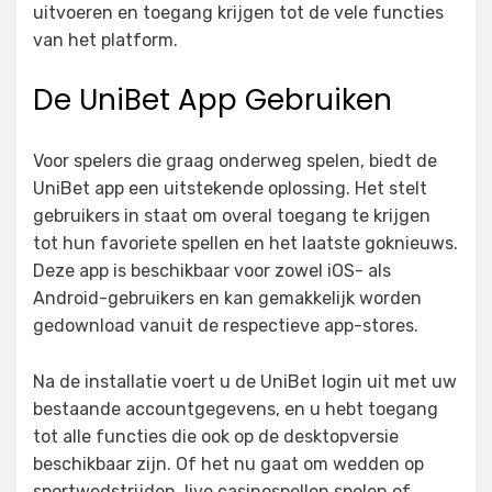
uitvoeren en toegang krijgen tot de vele functies
van het platform.
De UniBet App Gebruiken
Voor spelers die graag onderweg spelen, biedt de
UniBet app een uitstekende oplossing. Het stelt
gebruikers in staat om overal toegang te krijgen
tot hun favoriete spellen en het laatste goknieuws.
Deze app is beschikbaar voor zowel iOS- als
Android-gebruikers en kan gemakkelijk worden
gedownload vanuit de respectieve app-stores.
Na de installatie voert u de UniBet login uit met uw
bestaande accountgegevens, en u hebt toegang
tot alle functies die ook op de desktopversie
beschikbaar zijn. Of het nu gaat om wedden op
sportwedstrijden, live casinospellen spelen of