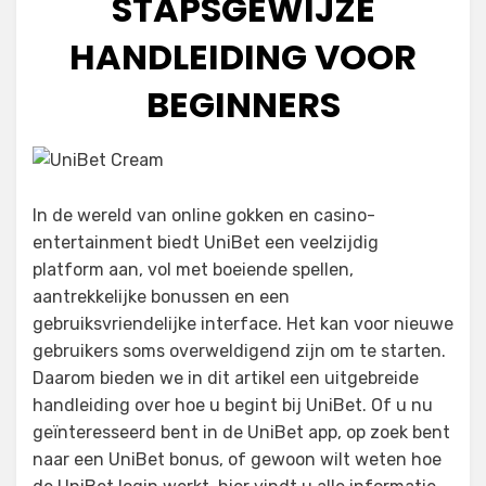
STAPSGEWIJZE
HANDLEIDING VOOR
BEGINNERS
In de wereld van online gokken en casino-
entertainment biedt UniBet een veelzijdig
platform aan, vol met boeiende spellen,
aantrekkelijke bonussen en een
gebruiksvriendelijke interface. Het kan voor nieuwe
gebruikers soms overweldigend zijn om te starten.
Daarom bieden we in dit artikel een uitgebreide
handleiding over hoe u begint bij UniBet. Of u nu
geïnteresseerd bent in de UniBet app, op zoek bent
naar een UniBet bonus, of gewoon wilt weten hoe