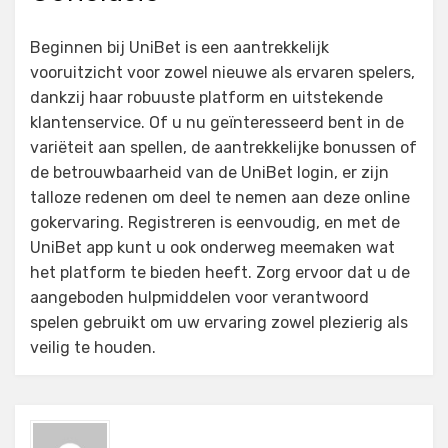
Beginnen bij UniBet is een aantrekkelijk
vooruitzicht voor zowel nieuwe als ervaren spelers,
dankzij haar robuuste platform en uitstekende
klantenservice. Of u nu geïnteresseerd bent in de
variëteit aan spellen, de aantrekkelijke bonussen of
de betrouwbaarheid van de UniBet login, er zijn
talloze redenen om deel te nemen aan deze online
gokervaring. Registreren is eenvoudig, en met de
UniBet app kunt u ook onderweg meemaken wat
het platform te bieden heeft. Zorg ervoor dat u de
aangeboden hulpmiddelen voor verantwoord
spelen gebruikt om uw ervaring zowel plezierig als
veilig te houden.