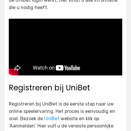
de UniBet login werkt, hier vindt u alle informatie
die u nodig heeft.
Registreren bij UniBet
Registreren bij UniBet is de eerste stap naar uw
online speelervaring. Het proces is eenvoudig en
snel. Bezoek de
UniBet
website en klik op
‘Aanmelden’. Hier vult u de vereiste persoonlijke