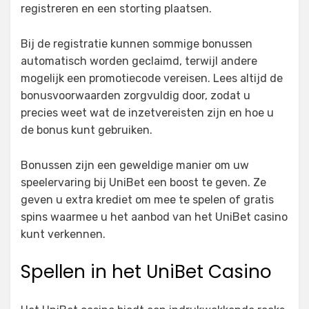
registreren en een storting plaatsen.
Bij de registratie kunnen sommige bonussen
automatisch worden geclaimd, terwijl andere
mogelijk een promotiecode vereisen. Lees altijd de
bonusvoorwaarden zorgvuldig door, zodat u
precies weet wat de inzetvereisten zijn en hoe u
de bonus kunt gebruiken.
Bonussen zijn een geweldige manier om uw
speelervaring bij UniBet een boost te geven. Ze
geven u extra krediet om mee te spelen of gratis
spins waarmee u het aanbod van het UniBet casino
kunt verkennen.
Spellen in het UniBet Casino