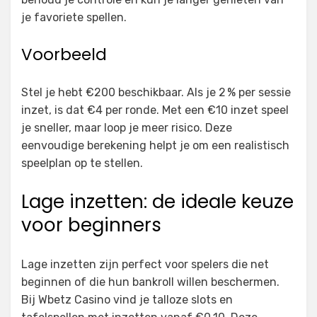
je favoriete spellen.
Voorbeeld
Stel je hebt €200 beschikbaar. Als je 2 % per sessie
inzet, is dat €4 per ronde. Met een €10 inzet speel
je sneller, maar loop je meer risico. Deze
eenvoudige berekening helpt je om een realistisch
speelplan op te stellen.
Lage inzetten: de ideale keuze
voor beginners
Lage inzetten zijn perfect voor spelers die net
beginnen of die hun bankroll willen beschermen.
Bij Wbetz Casino vind je talloze slots en