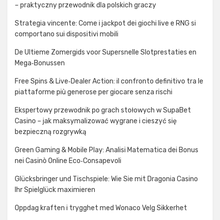
– praktyczny przewodnik dla polskich graczy
Strategia vincente: Come i jackpot dei giochi live e RNG si
comportano sui dispositivi mobili
De Ultieme Zomergids voor Supersnelle Slotprestaties en
Mega‑Bonussen
Free Spins & Live‑Dealer Action: il confronto definitivo tra le
piattaforme più generose per giocare senza rischi
Ekspertowy przewodnik po grach stołowych w SupaBet
Casino – jak maksymalizować wygrane i cieszyć się
bezpieczną rozgrywką
Green Gaming & Mobile Play: Analisi Matematica dei Bonus
nei Casinò Online Eco‑Consapevoli
Glücksbringer und Tischspiele: Wie Sie mit Dragonia Casino
Ihr Spielglück maximieren
Oppdag kraften i trygghet med Wonaco Velg Sikkerhet