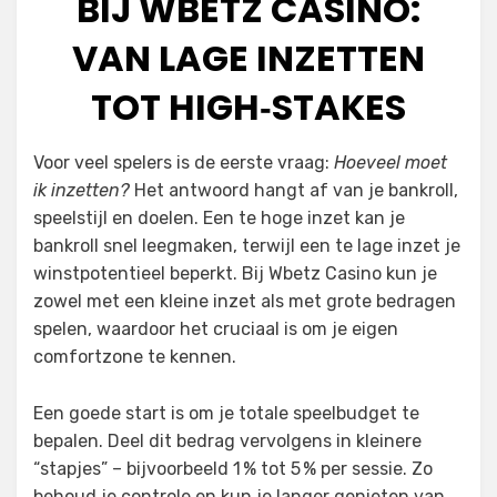
BIJ WBETZ CASINO:
VAN LAGE INZETTEN
TOT HIGH‑STAKES
Voor veel spelers is de eerste vraag:
Hoeveel moet
ik inzetten?
Het antwoord hangt af van je bankroll,
speelstijl en doelen. Een te hoge inzet kan je
bankroll snel leegmaken, terwijl een te lage inzet je
winstpotentieel beperkt. Bij Wbetz Casino kun je
zowel met een kleine inzet als met grote bedragen
spelen, waardoor het cruciaal is om je eigen
comfortzone te kennen.
Een goede start is om je totale speelbudget te
bepalen. Deel dit bedrag vervolgens in kleinere
“stapjes” – bijvoorbeeld 1 % tot 5 % per sessie. Zo
behoud je controle en kun je langer genieten van