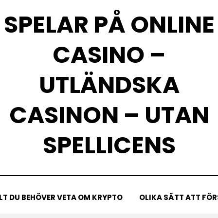
SPELAR PÅ ONLINE
CASINO –
UTLÄNDSKA
CASINON – UTAN
SPELLICENS
LT DU BEHÖVER VETA OM KRYPTO
OLIKA SÄTT ATT FÖ