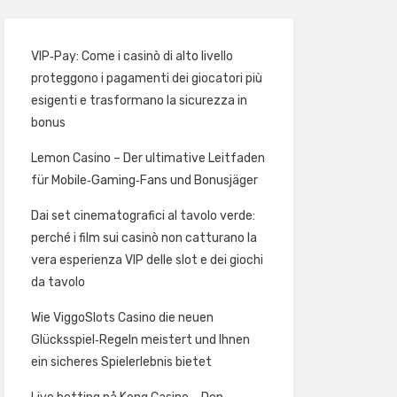
VIP‑Pay: Come i casinò di alto livello
proteggono i pagamenti dei giocatori più
esigenti e trasformano la sicurezza in
bonus
Lemon Casino – Der ultimative Leitfaden
für Mobile‑Gaming‑Fans und Bonusjäger
Dai set cinematografici al tavolo verde:
perché i film sui casinò non catturano la
vera esperienza VIP delle slot e dei giochi
da tavolo
Wie ViggoSlots Casino die neuen
Glücksspiel‑Regeln meistert und Ihnen
ein sicheres Spielerlebnis bietet