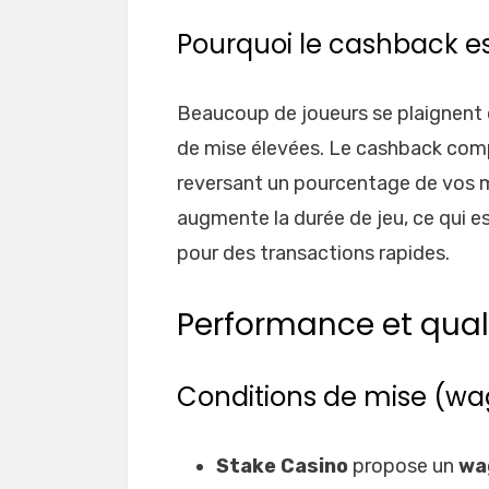
Pourquoi le cashback es
Beaucoup de joueurs se plaignent d
de mise élevées. Le cashback com
reversant un pourcentage de vos mi
augmente la durée de jeu, ce qui es
pour des transactions rapides.
Performance et qual
Conditions de mise (wa
Stake Casino
propose un
wa