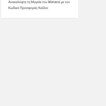
Ανακαλύψτε τη Μαγεία του Wonaco με τον
Κωδικό Προσφοράς Καζίνο