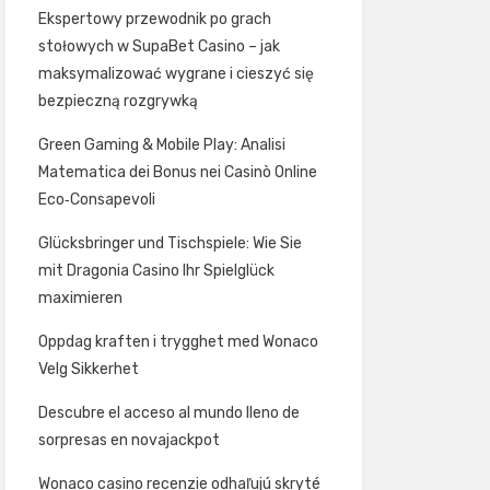
Ekspertowy przewodnik po grach
stołowych w SupaBet Casino – jak
maksymalizować wygrane i cieszyć się
bezpieczną rozgrywką
Green Gaming & Mobile Play: Analisi
Matematica dei Bonus nei Casinò Online
Eco‑Consapevoli
Glücksbringer und Tischspiele: Wie Sie
mit Dragonia Casino Ihr Spielglück
maximieren
Oppdag kraften i trygghet med Wonaco
Velg Sikkerhet
Descubre el acceso al mundo lleno de
sorpresas en novajackpot
Wonaco casino recenzie odhaľujú skryté