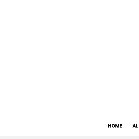
Skip
to
content
HOME
AL