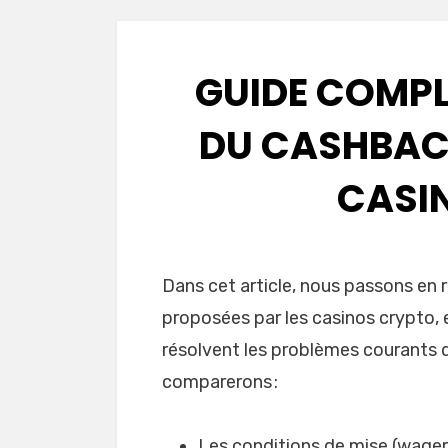
GUIDE COMPL
DU CASHBACK
CASI
Dans cet article, nous passons en 
proposées par les casinos crypto, 
résolvent les problèmes courants 
comparerons :
Les conditions de mise (wager