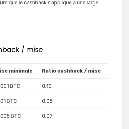
sure que le cashback s’applique à une large
hback / mise
ise minimale
Ratio cashback / mise
,001 BTC
0,10
,01 BTC
0,05
,005 BTC
0,07