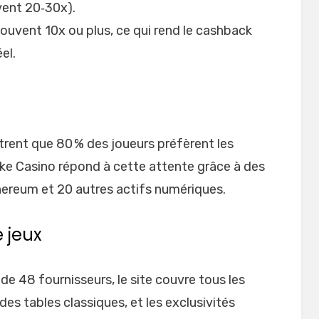
vent 20‑30x).
ouvent 10x ou plus, ce qui rend le cashback
el.
ntrent que 80 % des joueurs préfèrent les
ake Casino répond à cette attente grâce à des
thereum et 20 autres actifs numériques.
 jeux
de 48 fournisseurs, le site couvre tous les
 des tables classiques, et les exclusivités