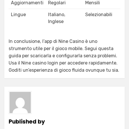
Aggiornamenti
Regolari
Mensili
Lingue
Italiano,
Selezionabili
Inglese
In conclusione, l’app di Nine Casino è uno
strumento utile per il gioco mobile. Segui questa
guida per scaricarla e configurarla senza problemi.
Usa il Nine casino login per accedere rapidamente.
Goditi un’esperienza di gioco fluida ovunque tu sia.
Published by