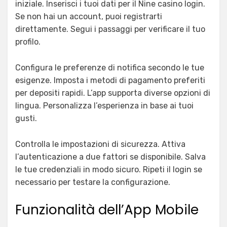
iniziale. Inserisci i tuoi dati per il Nine casino login.
Se non hai un account, puoi registrarti
direttamente. Segui i passaggi per verificare il tuo
profilo.
Configura le preferenze di notifica secondo le tue
esigenze. Imposta i metodi di pagamento preferiti
per depositi rapidi. L’app supporta diverse opzioni di
lingua. Personalizza l’esperienza in base ai tuoi
gusti.
Controlla le impostazioni di sicurezza. Attiva
l’autenticazione a due fattori se disponibile. Salva
le tue credenziali in modo sicuro. Ripeti il login se
necessario per testare la configurazione.
Funzionalità dell’App Mobile