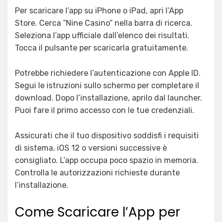
Per scaricare l’app su iPhone o iPad, apri l’App
Store. Cerca “Nine Casino” nella barra di ricerca.
Seleziona l’app ufficiale dall’elenco dei risultati.
Tocca il pulsante per scaricarla gratuitamente.
Potrebbe richiedere l’autenticazione con Apple ID.
Segui le istruzioni sullo schermo per completare il
download. Dopo l’installazione, aprilo dal launcher.
Puoi fare il primo accesso con le tue credenziali.
Assicurati che il tuo dispositivo soddisfi i requisiti
di sistema. iOS 12 o versioni successive è
consigliato. L’app occupa poco spazio in memoria.
Controlla le autorizzazioni richieste durante
l’installazione.
Come Scaricare l’App per