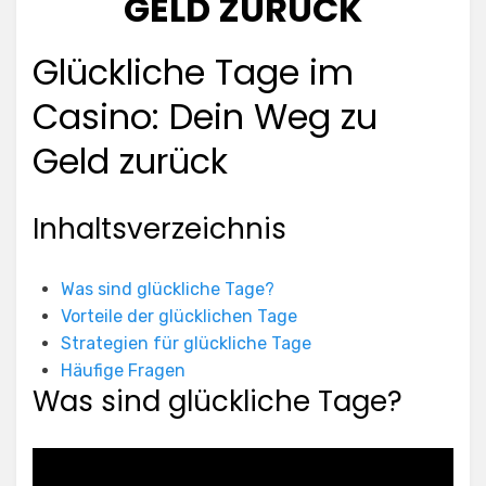
GELD ZURÜCK
Glückliche Tage im
Casino: Dein Weg zu
Geld zurück
Inhaltsverzeichnis
Was sind glückliche Tage?
Vorteile der glücklichen Tage
Strategien für glückliche Tage
Häufige Fragen
Was sind glückliche Tage?