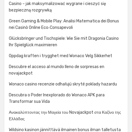
Casino – jak maksymalizować wygrane i cieszyć się
bezpieczną rozgrywką
Green Gaming & Mobile Play: Analisi Matematica dei Bonus
nei Casinò Online Eco‑Consapevoli
Glücksbringer und Tischspiele: Wie Sie mit Dragonia Casino
Ihr Spielglück maximieren
Oppdag kraften i trygghet med Wonaco Velg Sikkerhet
Descubre el acceso al mundo lleno de sorpresas en
novajackpot
Wonaco casino recenzie odhaľujú skryté poklady hazardu
Descubra o Poder Inexplorado do Wonaco APK para
Transformar sua Vida
Ανακαλύπτοντας την Μαγεία του Novajackpot στα Καζίνο της
Ελλάδας
Wildsino kasinon jännittävä ilmainen bonus ilman talletusta