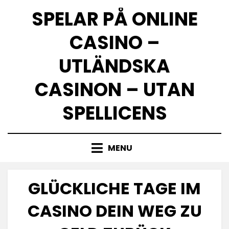
Skip
SPELAR PÅ ONLINE
to
content
CASINO –
UTLÄNDSKA
CASINON – UTAN
SPELLICENS
MENU
GLÜCKLICHE TAGE IM
CASINO DEIN WEG ZU