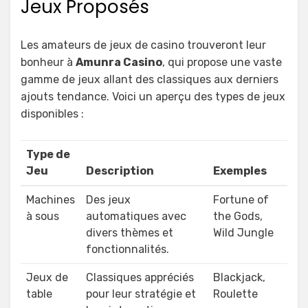
Jeux Proposés
Les amateurs de jeux de casino trouveront leur
bonheur à
Amunra Casino
, qui propose une vaste
gamme de jeux allant des classiques aux derniers
ajouts tendance. Voici un aperçu des types de jeux
disponibles :
Type de
Jeu
Description
Exemples
Machines
Des jeux
Fortune of
à sous
automatiques avec
the Gods,
divers thèmes et
Wild Jungle
fonctionnalités.
Jeux de
Classiques appréciés
Blackjack,
table
pour leur stratégie et
Roulette