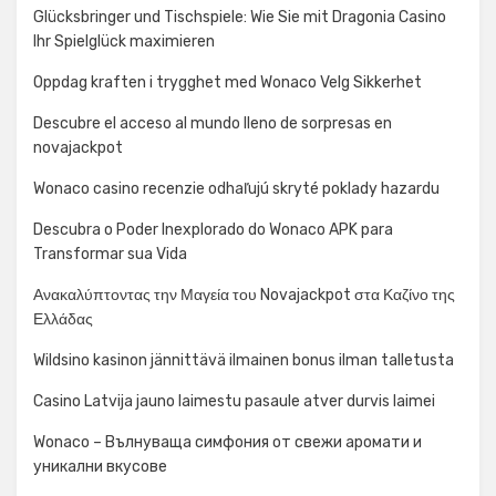
Glücksbringer und Tischspiele: Wie Sie mit Dragonia Casino
Ihr Spielglück maximieren
Oppdag kraften i trygghet med Wonaco Velg Sikkerhet
Descubre el acceso al mundo lleno de sorpresas en
novajackpot
Wonaco casino recenzie odhaľujú skryté poklady hazardu
Descubra o Poder Inexplorado do Wonaco APK para
Transformar sua Vida
Ανακαλύπτοντας την Μαγεία του Novajackpot στα Καζίνο της
Ελλάδας
Wildsino kasinon jännittävä ilmainen bonus ilman talletusta
Casino Latvija jauno laimestu pasaule atver durvis laimei
Wonaco – Вълнуваща симфония от свежи аромати и
уникални вкусове