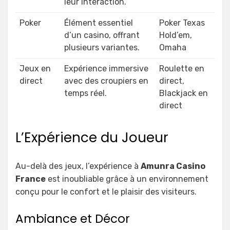
leur interaction.
Poker
Élément essentiel
Poker Texas
d’un casino, offrant
Hold’em,
plusieurs variantes.
Omaha
Jeux en
Expérience immersive
Roulette en
direct
avec des croupiers en
direct,
temps réel.
Blackjack en
direct
L’Expérience du Joueur
Au-delà des jeux, l’expérience à
Amunra Casino
France
est inoubliable grâce à un environnement
conçu pour le confort et le plaisir des visiteurs.
Ambiance et Décor