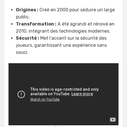
Origines :
Créé en 2000 pour séduire un large
public.
Transformation :
A été agrandi et rénové en
2010, intégrant des technologies modernes.
Sécurité :
Met l’accent sur la sécurité des
joueurs, garantissant une expérience sans
souci.