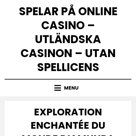
Skip
SPELAR PÅ ONLINE
to
content
CASINO –
UTLÄNDSKA
CASINON – UTAN
SPELLICENS
MENU
EXPLORATION
ENCHANTÉE DU