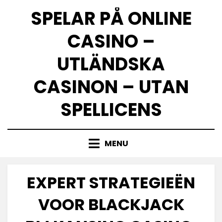
Skip
SPELAR PÅ ONLINE
to
content
CASINO –
UTLÄNDSKA
CASINON – UTAN
SPELLICENS
MENU
EXPERT STRATEGIEËN
VOOR BLACKJACK