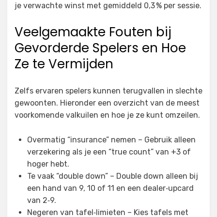
je verwachte winst met gemiddeld 0,3 % per sessie.
Veelgemaakte Fouten bij
Gevorderde Spelers en Hoe
Ze te Vermijden
Zelfs ervaren spelers kunnen terugvallen in slechte
gewoonten. Hieronder een overzicht van de meest
voorkomende valkuilen en hoe je ze kunt omzeilen.
Overmatig “insurance” nemen – Gebruik alleen
verzekering als je een “true count” van +3 of
hoger hebt.
Te vaak “double down” – Double down alleen bij
een hand van 9, 10 of 11 en een dealer‑upcard
van 2‑9.
Negeren van tafel‑limieten – Kies tafels met