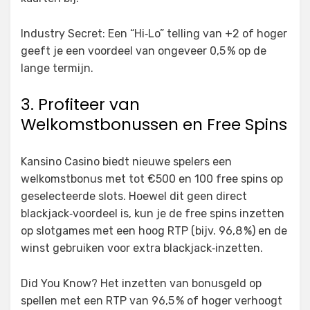
Industry Secret: Een “Hi‑Lo” telling van +2 of hoger
geeft je een voordeel van ongeveer 0,5 % op de
lange termijn.
3. Profiteer van
Welkomstbonussen en Free Spins
Kansino Casino biedt nieuwe spelers een
welkomstbonus met tot €500 en 100 free spins op
geselecteerde slots. Hoewel dit geen direct
blackjack‑voordeel is, kun je de free spins inzetten
op slotgames met een hoog RTP (bijv. 96,8 %) en de
winst gebruiken voor extra blackjack‑inzetten.
Did You Know? Het inzetten van bonusgeld op
spellen met een RTP van 96,5 % of hoger verhoogt