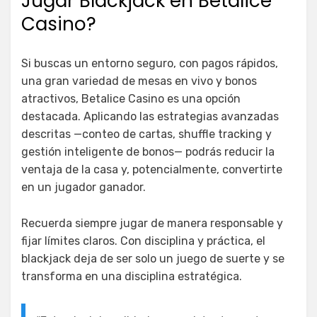
Jugar Blackjack en Betalice
Casino?
Si buscas un entorno seguro, con pagos rápidos,
una gran variedad de mesas en vivo y bonos
atractivos, Betalice Casino es una opción
destacada. Aplicando las estrategias avanzadas
descritas —conteo de cartas, shuffle tracking y
gestión inteligente de bonos— podrás reducir la
ventaja de la casa y, potencialmente, convertirte
en un jugador ganador.
Recuerda siempre jugar de manera responsable y
fijar límites claros. Con disciplina y práctica, el
blackjack deja de ser solo un juego de suerte y se
transforma en una disciplina estratégica.