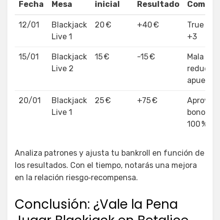
Fecha
Mesa
inicial
Resultado
Coment
12/01
Blackjack
20 €
+40 €
True cou
Live 1
+3
15/01
Blackjack
15 €
-15 €
Mala rac
Live 2
reducir
apuesta
20/01
Blackjack
25 €
+75 €
Aprovec
Live 1
bono de
100 %
Analiza patrones y ajusta tu bankroll en función de
los resultados. Con el tiempo, notarás una mejora
en la relación riesgo‑recompensa.
Conclusión: ¿Vale la Pena