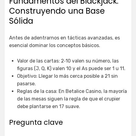
Fundamentos del Blackjack:
Construyendo una Base
Sólida
Antes de adentrarnos en tácticas avanzadas, es
esencial dominar los conceptos básicos.
Valor de las cartas: 2‑10 valen su número, las
figuras (J, Q, K) valen 10 y el As puede ser 1 u 11.
Objetivo: Llegar lo más cerca posible a 21 sin
pasarse.
Reglas de la casa: En Betalice Casino, la mayoría
de las mesas siguen la regla de que el crupier
debe plantarse en 17 suave.
Pregunta clave