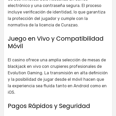
electrónico y una contraseña segura. El proceso
incluye verificación de identidad, lo que garantiza
la protección del jugador y cumple con la
normativa de la licencia de Curazao.
Juego en Vivo y Compatibilidad
Móvil
El casino ofrece una amplia selección de mesas de
blackjack en vivo con crupieres profesionales de
Evolution Gaming. La transmisión en alta definición
y la posibilidad de jugar desde el móvil hacen que
la experiencia sea fluida tanto en Android como en
iOS.
Pagos Rápidos y Seguridad