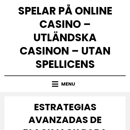
Skip
SPELAR PÅ ONLINE
to
content
CASINO –
UTLÄNDSKA
CASINON – UTAN
SPELLICENS
MENU
ESTRATEGIAS
AVANZADAS DE