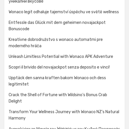
уникални вкусове
Wonaco legit odhaluje tajemství úspěchu ve světě wellness
Entfessle das Glück mit dem geheimen novajackpot
Bonuscode
Kreatívne dobrodružstvo s wonaco automatmi pre
moderného hráča
Unleash Limitless Potential with Wonaco APK Adventure
Scopri il brivido del novajackpot senza deposito e vinci!
Upptäck den sanna kraften bakom Wonaco och dess
legitimitet
Crack the Shell of Fortune with Wildsino’s Bonus Crab
Delight
Transform Your Wellness Journey with Wonaco NZ’s Natural
Harmony
Ανακαλύψτε τη Μαγεία του Wonaco με τον Κωδικό Προσφοράς