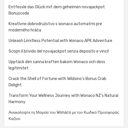
Entfessle das Glück mit dem geheimen novajackpot
Bonuscode
Kreatívne dobrodružstvo s wonaco automatmi pre
moderného hráča
Unleash Limitless Potential with Wonaco APK Adventure
Scopri il brivido del novajackpot senza deposito e vinci!
Upptäck den sanna kraften bakom Wonaco och dess
legitimitet
Crack the Shell of Fortune with Wildsino’s Bonus Crab
Delight
Transform Your Wellness Journey with Wonaco NZ’s Natural
Harmony
Ανακαλύψτε τη Μαγεία του Wonaco με τον Κωδικό Προσφοράς
Καζίνο