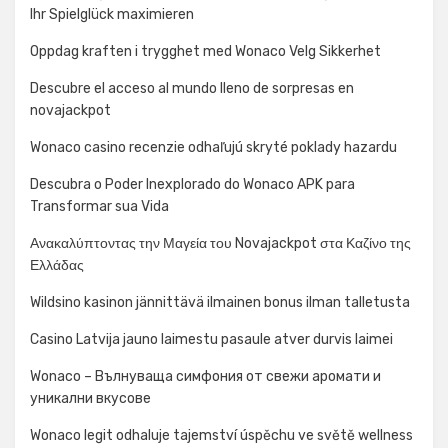
Ihr Spielglück maximieren
Oppdag kraften i trygghet med Wonaco Velg Sikkerhet
Descubre el acceso al mundo lleno de sorpresas en
novajackpot
Wonaco casino recenzie odhaľujú skryté poklady hazardu
Descubra o Poder Inexplorado do Wonaco APK para
Transformar sua Vida
Ανακαλύπτοντας την Μαγεία του Novajackpot στα Καζίνο της
Ελλάδας
Wildsino kasinon jännittävä ilmainen bonus ilman talletusta
Casino Latvija jauno laimestu pasaule atver durvis laimei
Wonaco – Вълнуваща симфония от свежи аромати и
уникални вкусове
Wonaco legit odhaluje tajemství úspěchu ve světě wellness