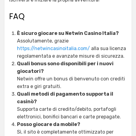
FAQ
È sicuro giocare su Netwin Casino Italia?
Assolutamente, grazie
https://netwincasinoitalia.com/
alla sua licenza
regolamentata e avanzate misure di sicurezza.
Quali bonus sono disponibili per i nuovi
giocatori?
Netwin offre un bonus di benvenuto con crediti
extra e giri gratuiti.
Quali metodi di pagamento supporta il
casinò?
Supporta carte di credito/debito, portafogli
elettronici, bonifici bancari e carte prepagate.
Posso giocare da mobile?
Sì, il sito è completamente ottimizzato per