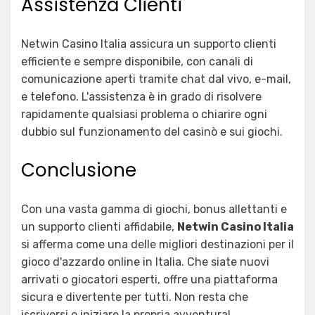
Assistenza Clienti
Netwin Casino Italia assicura un supporto clienti
efficiente e sempre disponibile, con canali di
comunicazione aperti tramite chat dal vivo, e-mail,
e telefono. L'assistenza è in grado di risolvere
rapidamente qualsiasi problema o chiarire ogni
dubbio sul funzionamento del casinò e sui giochi.
Conclusione
Con una vasta gamma di giochi, bonus allettanti e
un supporto clienti affidabile,
Netwin Casino Italia
si afferma come una delle migliori destinazioni per il
gioco d'azzardo online in Italia. Che siate nuovi
arrivati o giocatori esperti, offre una piattaforma
sicura e divertente per tutti. Non resta che
iscriversi e iniziare la propria avventura!