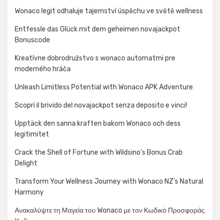
Wonaco legit odhaluje tajemství úspěchu ve světě wellness
Entfessle das Glück mit dem geheimen novajackpot
Bonuscode
Kreatívne dobrodružstvo s wonaco automatmi pre
moderného hráča
Unleash Limitless Potential with Wonaco APK Adventure
Scopri il brivido del novajackpot senza deposito e vinci!
Upptäck den sanna kraften bakom Wonaco och dess
legitimitet
Crack the Shell of Fortune with Wildsino’s Bonus Crab
Delight
Transform Your Wellness Journey with Wonaco NZ’s Natural
Harmony
Ανακαλύψτε τη Μαγεία του Wonaco με τον Κωδικό Προσφοράς