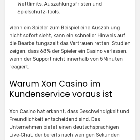
Wettlimits, Auszahlungsfristen und
Spielschutz‑Tools.
Wenn ein Spieler zum Beispiel eine Auszahlung
nicht sofort sieht, kann ein schneller Hinweis auf
die Bearbeitungszeit das Vertrauen retten. Studien
zeigen, dass 68 % der Spieler ein Casino verlassen,
wenn der Support nicht innerhalb von 5 Minuten
reagiert.
Warum Xon Casino im
Kundenservice voraus ist
Xon Casino hat erkannt, dass Geschwindigkeit und
Freundlichkeit entscheidend sind. Das
Unternehmen bietet einen deutschsprachigen
Live‑Chat, der bereits nach wenigen Sekunden