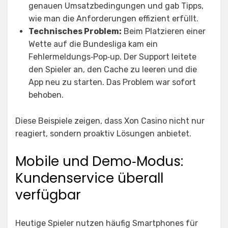
genauen Umsatzbedingungen und gab Tipps,
wie man die Anforderungen effizient erfüllt.
Technisches Problem:
Beim Platzieren einer
Wette auf die Bundesliga kam ein
Fehlermeldungs‑Pop‑up. Der Support leitete
den Spieler an, den Cache zu leeren und die
App neu zu starten. Das Problem war sofort
behoben.
Diese Beispiele zeigen, dass Xon Casino nicht nur
reagiert, sondern proaktiv Lösungen anbietet.
Mobile und Demo‑Modus:
Kundenservice überall
verfügbar
Heutige Spieler nutzen häufig Smartphones für