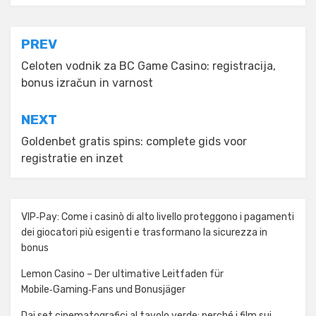
Post
PREV
navigation
Celoten vodnik za BC Game Casino: registracija,
bonus izračun in varnost
NEXT
Goldenbet gratis spins: complete gids voor
registratie en inzet
VIP‑Pay: Come i casinò di alto livello proteggono i pagamenti
dei giocatori più esigenti e trasformano la sicurezza in
bonus
Lemon Casino – Der ultimative Leitfaden für
Mobile‑Gaming‑Fans und Bonusjäger
Dai set cinematografici al tavolo verde: perché i film sui