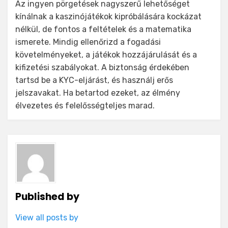
Az ingyen pörgetések nagyszerű lehetőséget
kínálnak a kaszinójátékok kipróbálására kockázat
nélkül, de fontos a feltételek és a matematika
ismerete. Mindig ellenőrizd a fogadási
követelményeket, a játékok hozzájárulását és a
kifizetési szabályokat. A biztonság érdekében
tartsd be a KYC-eljárást, és használj erős
jelszavakat. Ha betartod ezeket, az élmény
élvezetes és felelősségteljes marad.
Published by
View all posts by