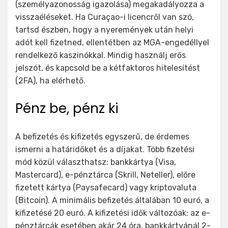
(személyazonosság igazolása) megakadályozza a
visszaéléseket. Ha Curaçao-i licencről van szó,
tartsd észben, hogy a nyeremények után helyi
adót kell fizetned, ellentétben az MGA-engedéllyel
rendelkező kaszinókkal. Mindig használj erős
jelszót, és kapcsold be a kétfaktoros hitelesítést
(2FA), ha elérhető.
Pénz be, pénz ki
A befizetés és kifizetés egyszerű, de érdemes
ismerni a határidőket és a díjakat. Több fizetési
mód közül választhatsz: bankkártya (Visa,
Mastercard), e-pénztárca (Skrill, Neteller), előre
fizetett kártya (Paysafecard) vagy kriptovaluta
(Bitcoin). A minimális befizetés általában 10 euró, a
kifizetésé 20 euró. A kifizetési idők változóak: az e-
pénztárcák esetében akár 24 óra, bankkártyánál 2-