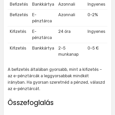
Befizetés
Bankkártya
Azonnali
Ingyenes
Befizetés
E-
Azonnali
0–2%
pénztárca
Kifizetés
E-
24 óra
Ingyenes
pénztárca
Kifizetés
Bankkártya
2–5
0–5 €
munkanap
A befizetés általában gyorsabb, mint a kifizetés –
az e-pénztárcák a leggyorsabbak mindkét
irányban. Ha gyorsan szeretnéd a pénzed, válaszd
az e-pénztárcát.
Összefoglalás