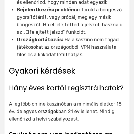
és ellenőrizd, hogy minden adat egyezik.
Bejelentkezési probléma:
Töröld a böngésző
gyorsítótárát, vagy próbálj meg egy másik
böngészőt. Ha elfelejtetted a jelszót, használd
az „Elfelejtett jelszó” funkciót.
Országkorlátozás:
Ha a kaszinó nem fogad
játékosokat az országodból, VPN használata
tilos és a fiókodat letilthatják.
Gyakori kérdések
Hány éves kortól regisztrálhatok?
A legtöbb online kaszinóban a minimális életkor 18
év, de egyes országokban 21 év is lehet. Mindig
ellenőrizd a helyi szabályozást.