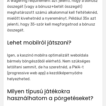
A wagering requirement azt jelenti, hogy a bónusz
összegét (vagy a bónusz+betét összegét)
meghatározott számú alkalommal kell feltéteknéd,
mielőtt kivehetnéd a nyereményt. Például 35x azt
jelenti, hogy 35-ször kell megforgatnod a bónusz
összegét.
Lehet mobilról játszani?
Igen, a kaszinó mobilra optimalizált weboldala
bármely böngészőből elérhető. Nem szükséges
letölteni semmit, de ha szeretnéd, a PWA-t
(progressive web app) a kezdőképernyődre
helyezheted.
Milyen típusú játékokra
használhatom a pörgetéseket?