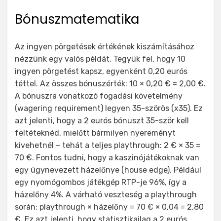
Bónuszmatematika
Az ingyen pörgetések értékének kiszámításához
nézzünk egy valós példát. Tegyük fel, hogy 10
ingyen pörgetést kapsz, egyenként 0,20 eurós
téttel. Az összes bónuszérték: 10 × 0,20 € = 2,00 €.
A bónuszra vonatkozó fogadási követelmény
(wagering requirement) legyen 35-szörös (x35). Ez
azt jelenti, hogy a 2 eurós bónuszt 35-ször kell
feltéteknéd, mielőtt bármilyen nyereményt
kivehetnél – tehát a teljes playthrough: 2 € × 35 =
70 €. Fontos tudni, hogy a kaszinójátékoknak van
egy úgynevezett házelőnye (house edge). Például
egy nyomógombos játékgép RTP-je 96%, így a
házelőny 4%. A várható veszteség a playthrough
során: playthrough × házelőny = 70 € × 0,04 = 2,80
€. Ez azt jelenti, hogy statisztikailag a 2 eurós