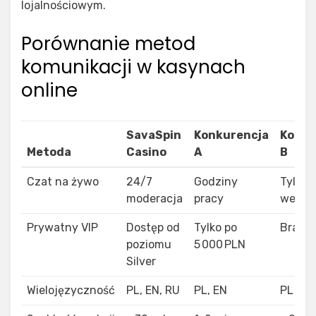
lojalnościowym.
Porównanie metod
komunikacji w kasynach
online
SavaSpin
Konkurencja
Konku
Metoda
Casino
A
B
Czat na żywo
24/7
Godziny
Tylko 
moderacja
pracy
weeke
Prywatny VIP
Dostęp od
Tylko po
Brak
poziomu
5 000 PLN
Silver
Wielojęzyczność
PL, EN, RU
PL, EN
PL tyl