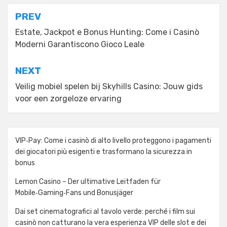
Post
PREV
navigation
Estate, Jackpot e Bonus Hunting: Come i Casinò
Moderni Garantiscono Gioco Leale
NEXT
Veilig mobiel spelen bij Skyhills Casino: Jouw gids
voor een zorgeloze ervaring
VIP‑Pay: Come i casinò di alto livello proteggono i pagamenti
dei giocatori più esigenti e trasformano la sicurezza in
bonus
Lemon Casino – Der ultimative Leitfaden für
Mobile‑Gaming‑Fans und Bonusjäger
Dai set cinematografici al tavolo verde: perché i film sui
casinò non catturano la vera esperienza VIP delle slot e dei