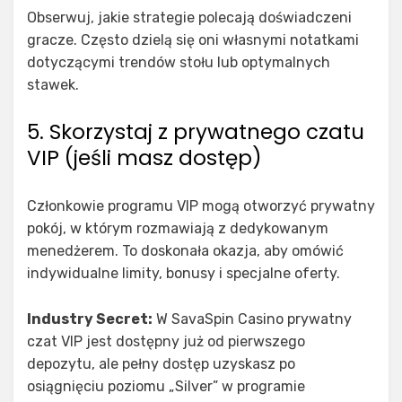
Obserwuj, jakie strategie polecają doświadczeni
gracze. Często dzielą się oni własnymi notatkami
dotyczącymi trendów stołu lub optymalnych
stawek.
5. Skorzystaj z prywatnego czatu
VIP (jeśli masz dostęp)
Członkowie programu VIP mogą otworzyć prywatny
pokój, w którym rozmawiają z dedykowanym
menedżerem. To doskonała okazja, aby omówić
indywidualne limity, bonusy i specjalne oferty.
Industry Secret:
W SavaSpin Casino prywatny
czat VIP jest dostępny już od pierwszego
depozytu, ale pełny dostęp uzyskasz po
osiągnięciu poziomu „Silver” w programie