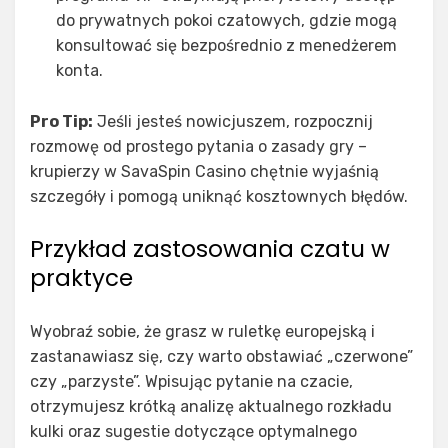
do prywatnych pokoi czatowych, gdzie mogą
konsultować się bezpośrednio z menedżerem
konta.
Pro Tip:
Jeśli jesteś nowicjuszem, rozpocznij
rozmowę od prostego pytania o zasady gry –
krupierzy w SavaSpin Casino chętnie wyjaśnią
szczegóły i pomogą uniknąć kosztownych błędów.
Przykład zastosowania czatu w
praktyce
Wyobraź sobie, że grasz w ruletkę europejską i
zastanawiasz się, czy warto obstawiać „czerwone”
czy „parzyste”. Wpisując pytanie na czacie,
otrzymujesz krótką analizę aktualnego rozkładu
kulki oraz sugestie dotyczące optymalnego