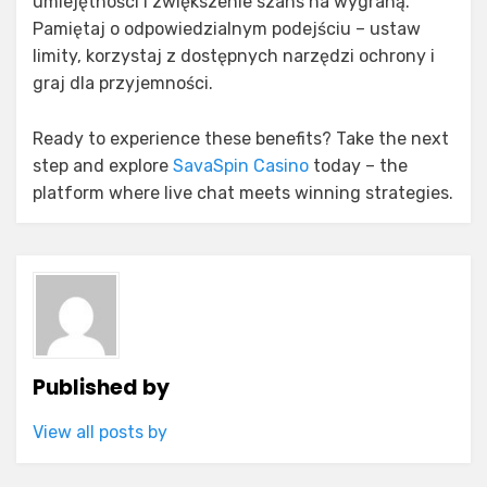
umiejętności i zwiększenie szans na wygraną.
Pamiętaj o odpowiedzialnym podejściu – ustaw
limity, korzystaj z dostępnych narzędzi ochrony i
graj dla przyjemności.
Ready to experience these benefits? Take the next
step and explore
SavaSpin Casino
today – the
platform where live chat meets winning strategies.
Published by
View all posts by