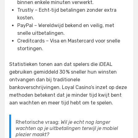
binnen enkele minuten verwerkt.
Trustly – Echt‑tijd betalingen zonder extra
kosten.
PayPal – Wereldwijd bekend en veilig, met
snelle uitbetalingen.
Creditcards – Visa en Mastercard voor snelle
stortingen.
Statistieken tonen aan dat spelers die iDEAL
gebruiken gemiddeld 30 % sneller hun winsten
ontvangen dan bij traditionele
bankoverschrijvingen. Loyal Casino’s inzet op deze
methoden betekent dat je minder tijd kwijt bent
aan wachten en meer tijd hebt om te spelen.
Rhetorische vraag:
Wil je echt nog langer
wachten op je uitbetalingen terwijl je mobiel
plezier maakt?