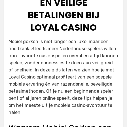
EN VEILIGE
BETALINGEN BIJ
LOYAL CASINO
Mobiel gokken is niet langer een luxe, maar een
noodzaak. Steeds meer Nederlandse spelers willen
hun favoriete casinospellen overal en altijd kunnen
spelen, zonder concessies te doen aan veiligheid
of snelheid. In deze gids laten we zien hoe je met
Loyal Casino optimaal profiteert van een soepele
mobiele ervaring én van razendsnelle, beveiligde
betaalmethoden. Of je nu een beginnende speler
bent of al jaren online speelt, deze tips helpen je
om het meeste uit je mobiele casino‑avontuur te
halen.