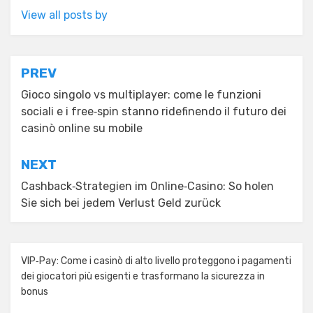
View all posts by
Post
PREV
navigation
Gioco singolo vs multiplayer: come le funzioni
sociali e i free‑spin stanno ridefinendo il futuro dei
casinò online su mobile
NEXT
Cashback‑Strategien im Online‑Casino: So holen
Sie sich bei jedem Verlust Geld zurück
VIP‑Pay: Come i casinò di alto livello proteggono i pagamenti
dei giocatori più esigenti e trasformano la sicurezza in
bonus