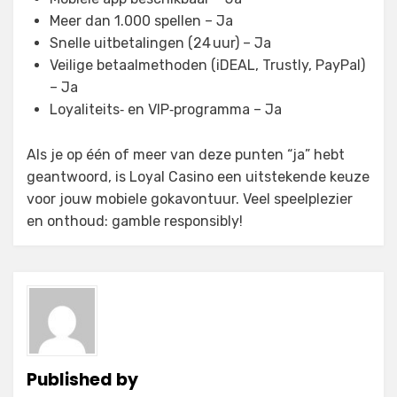
Meer dan 1.000 spellen – Ja
Snelle uitbetalingen (24 uur) – Ja
Veilige betaalmethoden (iDEAL, Trustly, PayPal)
– Ja
Loyaliteits‑ en VIP‑programma – Ja
Als je op één of meer van deze punten “ja” hebt
geantwoord, is Loyal Casino een uitstekende keuze
voor jouw mobiele gokavontuur. Veel speelplezier
en onthoud: gamble responsibly!
Published by