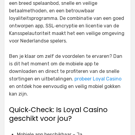
een breed spelaanbod, snelle en veilige
betaalmethoden, en een betrouwbaar
loyaliteitsprogramma. De combinatie van een goed
ontworpen app, SSL‑encryptie en licentie van de
Kansspelautoriteit maakt het een veilige omgeving
voor Nederlandse spelers.
Ben je klaar om zelf de voordelen te ervaren? Dan
is dit het moment om de mobiele app te
downloaden en direct te profiteren van de snelle
stortingen en uitbetalingen.
probeer Loyal Casino
en ontdek hoe eenvoudig en veilig mobiel gokken
kan zijn.
Quick‑Check: Is Loyal Casino
geschikt voor jou?
Mobiele app beschikbaar – Ja