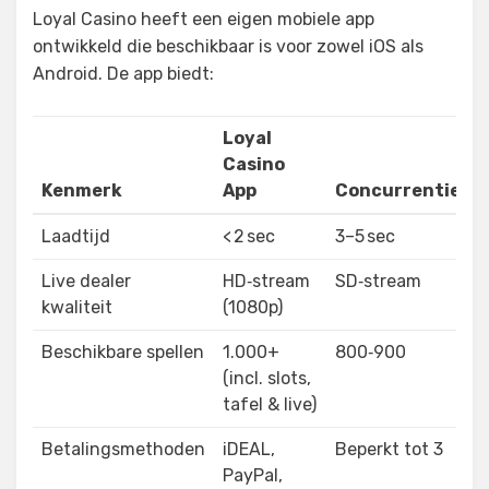
Loyal Casino heeft een eigen mobiele app
ontwikkeld die beschikbaar is voor zowel iOS als
Android. De app biedt:
Loyal
Casino
Kenmerk
App
Concurrentie
Laadtijd
< 2 sec
3–5 sec
Live dealer
HD‑stream
SD‑stream
kwaliteit
(1080p)
Beschikbare spellen
1.000+
800‑900
(incl. slots,
tafel & live)
Betalingsmethoden
iDEAL,
Beperkt tot 3
PayPal,