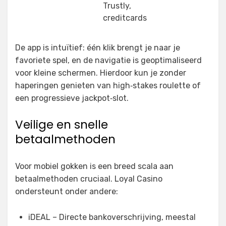
Trustly,
creditcards
De app is intuïtief: één klik brengt je naar je
favoriete spel, en de navigatie is geoptimaliseerd
voor kleine schermen. Hierdoor kun je zonder
haperingen genieten van high‑stakes roulette of
een progressieve jackpot‑slot.
Veilige en snelle
betaalmethoden
Voor mobiel gokken is een breed scala aan
betaalmethoden cruciaal. Loyal Casino
ondersteunt onder andere:
iDEAL – Directe bankoverschrijving, meestal