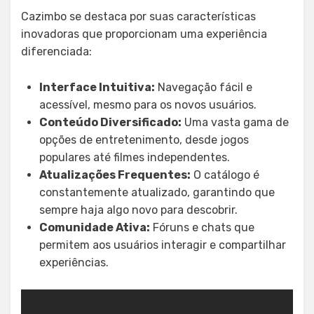
Cazimbo se destaca por suas características
inovadoras que proporcionam uma experiência
diferenciada:
Interface Intuitiva:
Navegação fácil e
acessível, mesmo para os novos usuários.
Conteúdo Diversificado:
Uma vasta gama de
opções de entretenimento, desde jogos
populares até filmes independentes.
Atualizações Frequentes:
O catálogo é
constantemente atualizado, garantindo que
sempre haja algo novo para descobrir.
Comunidade Ativa:
Fóruns e chats que
permitem aos usuários interagir e compartilhar
experiências.