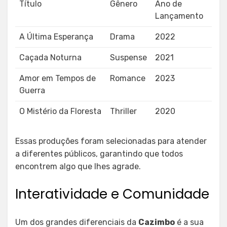
Título
Gênero
Ano de
Lançamento
A Última Esperança
Drama
2022
Caçada Noturna
Suspense
2021
Amor em Tempos de
Romance
2023
Guerra
O Mistério da Floresta
Thriller
2020
Essas produções foram selecionadas para atender
a diferentes públicos, garantindo que todos
encontrem algo que lhes agrade.
Interatividade e Comunidade
Um dos grandes diferenciais da
Cazimbo
é a sua