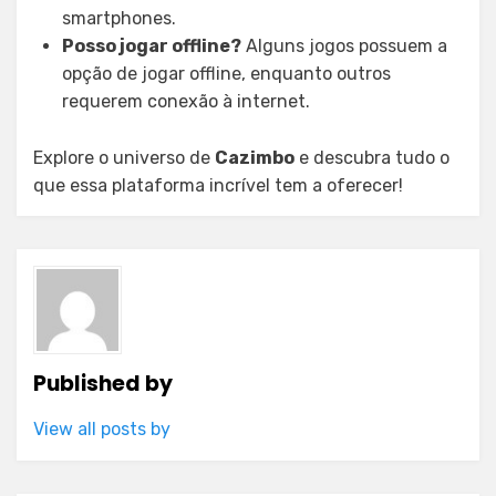
smartphones.
Posso jogar offline?
Alguns jogos possuem a
opção de jogar offline, enquanto outros
requerem conexão à internet.
Explore o universo de
Cazimbo
e descubra tudo o
que essa plataforma incrível tem a oferecer!
Published by
View all posts by