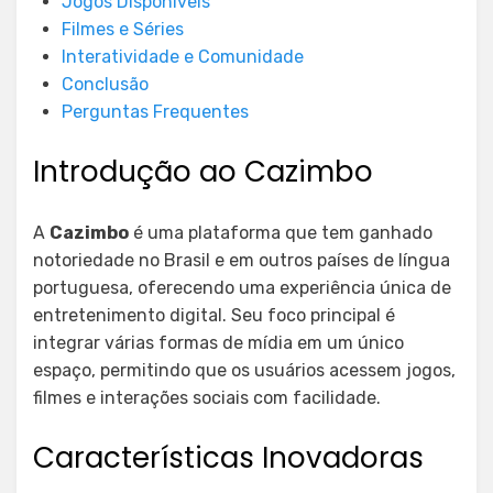
Jogos Disponíveis
Filmes e Séries
Interatividade e Comunidade
Conclusão
Perguntas Frequentes
Introdução ao Cazimbo
A
Cazimbo
é uma plataforma que tem ganhado
notoriedade no Brasil e em outros países de língua
portuguesa, oferecendo uma experiência única de
entretenimento digital. Seu foco principal é
integrar várias formas de mídia em um único
espaço, permitindo que os usuários acessem jogos,
filmes e interações sociais com facilidade.
Características Inovadoras