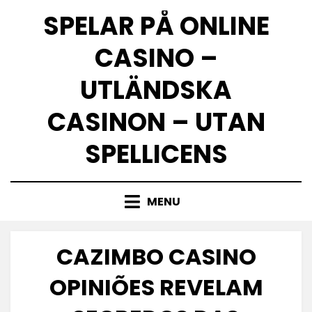
Skip
SPELAR PÅ ONLINE
to
content
CASINO –
UTLÄNDSKA
CASINON – UTAN
SPELLICENS
MENU
CAZIMBO CASINO
OPINIÕES REVELAM