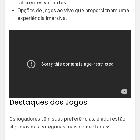
diferentes variantes.
Opções de jogos ao vivo que proporcionam uma
experiência imersiva.
Destaques dos Jogos
Os jogadores têm suas preferências, e aqui estão
algumas das categorias mais comentadas: