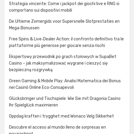
Strategia vincente: Come i jackpot dei giochi live e RNG si
comportano sui dispositivi mobili
De Ultieme Zomergids voor Supersnelle Slotprestaties en
Mega‑Bonussen
Free Spins & Live‑Dealer Action: il confronto definitivo tra le
piattaforme più generose per giocare senza rischi
Ekspertowy przewodnik po grach stołowych w SupaBet
Casino – jak maksymalizować wygrane i cieszyć się
bezpieczną rozgrywką
Green Gaming & Mobile Play: Analisi Matematica dei Bonus
nei Casinò Online Eco‑Consapevoli
Glücksbringer und Tischspiele: Wie Sie mit Dragonia Casino
Ihr Spielglück maximieren
Oppdag kraften i trygghet med Wonaco Velg Sikkerhet
Descubre el acceso al mundo lleno de sorpresas en
novajackpot