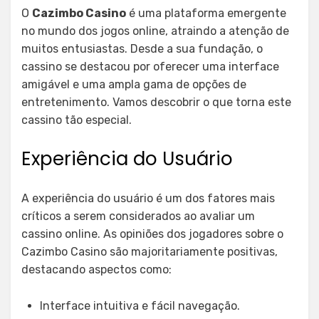
O
Cazimbo Casino
é uma plataforma emergente
no mundo dos jogos online, atraindo a atenção de
muitos entusiastas. Desde a sua fundação, o
cassino se destacou por oferecer uma interface
amigável e uma ampla gama de opções de
entretenimento. Vamos descobrir o que torna este
cassino tão especial.
Experiência do Usuário
A experiência do usuário é um dos fatores mais
críticos a serem considerados ao avaliar um
cassino online. As opiniões dos jogadores sobre o
Cazimbo Casino são majoritariamente positivas,
destacando aspectos como:
Interface intuitiva e fácil navegação.