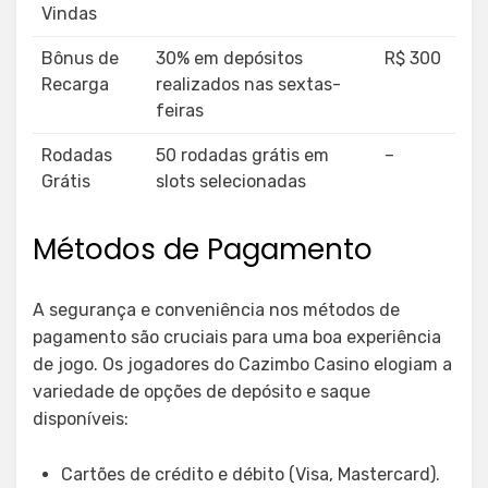
Vindas
Bônus de
30% em depósitos
R$ 300
Recarga
realizados nas sextas-
feiras
Rodadas
50 rodadas grátis em
–
Grátis
slots selecionadas
Métodos de Pagamento
A segurança e conveniência nos métodos de
pagamento são cruciais para uma boa experiência
de jogo. Os jogadores do Cazimbo Casino elogiam a
variedade de opções de depósito e saque
disponíveis:
Cartões de crédito e débito (Visa, Mastercard).