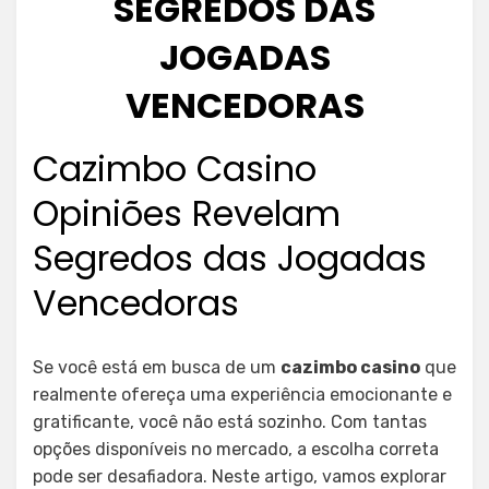
SEGREDOS DAS
JOGADAS
VENCEDORAS
Cazimbo Casino
Opiniões Revelam
Segredos das Jogadas
Vencedoras
Se você está em busca de um
cazimbo casino
que
realmente ofereça uma experiência emocionante e
gratificante, você não está sozinho. Com tantas
opções disponíveis no mercado, a escolha correta
pode ser desafiadora. Neste artigo, vamos explorar