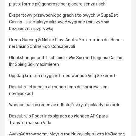
piattaforme più generose per giocare senza rischi
Ekspertowy przewodnik po grach stołowych w SupaBet
Casino – jak maksymalizować wygrane i cieszyć się
bezpieczną rozgrywką
Green Gaming & Mobile Play: Analisi Matematica dei Bonus
nei Casinò Online Eco‑Consapevoli
Glücksbringer und Tischspiele: Wie Sie mit Dragonia Casino
Ihr Spielglück maximieren
Oppdag kraften i trygghet med Wonaco Velg Sikkerhet
Descubre el acceso al mundo lleno de sorpresas en
novajackpot
Wonaco casino recenzie odhaľujú skryté poklady hazardu
Descubra o Poder Inexplorado do Wonaco APK para
Transformar sua Vida
Ανακαλύπτοντας την Μαγεία του Novajackpot στα Καζίνο της