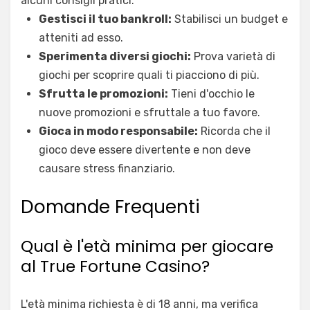
alcuni consigli pratici:
Gestisci il tuo bankroll:
Stabilisci un budget e
atteniti ad esso.
Sperimenta diversi giochi:
Prova varietà di
giochi per scoprire quali ti piacciono di più.
Sfrutta le promozioni:
Tieni d'occhio le
nuove promozioni e sfruttale a tuo favore.
Gioca in modo responsabile:
Ricorda che il
gioco deve essere divertente e non deve
causare stress finanziario.
Domande Frequenti
Qual è l'età minima per giocare
al True Fortune Casino?
L'età minima richiesta è di 18 anni, ma verifica