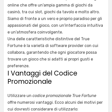
online che offre un'ampia gamma di giochi da
casinò, tra cui slot, giochi da tavolo e molto altro.
Siamo di fronte a un vero e proprio paradiso per gli
appassionati del gioco, con un'interfaccia intuitiva
e un'atmosfera coinvolgente.
Una delle caratteristiche distintive del True
Fortune è la varietà di software provider con cui
collabora, garantendo che ogni giocatore possa
trovare un gioco che si adatti ai propri gusti e
preferenze.
I Vantaggi del Codice
Promozionale
Utilizzare un
codice promozionale True Fortune
offre numerosi vantaggi. Ecco alcuni dei motivi per
cui dovresti considerare di utilizzarlo: