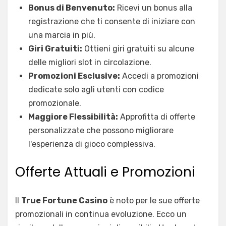
Bonus di Benvenuto:
Ricevi un bonus alla
registrazione che ti consente di iniziare con
una marcia in più.
Giri Gratuiti:
Ottieni giri gratuiti su alcune
delle migliori slot in circolazione.
Promozioni Esclusive:
Accedi a promozioni
dedicate solo agli utenti con codice
promozionale.
Maggiore Flessibilità:
Approfitta di offerte
personalizzate che possono migliorare
l'esperienza di gioco complessiva.
Offerte Attuali e Promozioni
Il
True Fortune Casino
è noto per le sue offerte
promozionali in continua evoluzione. Ecco un