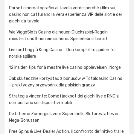
Dai set cinematografici al tavolo verde: perché i film sui
casinò non catturano la vera esperienza VIP delle slot e dei
giochi da tavolo
Wie ViggoSlots Casino die neuen Glücksspiel‑Regeln
meistert und Ihnen ein sicheres Spielerlebnis bietet
Live betting på Kong Casino – Den komplette guiden for
norske spillere
12 Insider‑tips for å mestre live casino‑opplevelsen i Norge
Jak skutecznie korzystać z bonusów w Totalcasino Casino
– praktyczny przewodnik dla polskich graczy
Strategia vincente: Come i jackpot dei giochi live e RNG si
comportano sui dispositivi mobili
De Ultieme Zomergids voor Supersnelle Slotprestaties en
Mega‑Bonussen
Free Spins & Live‑Dealer Action: il confronto definitivo tra le