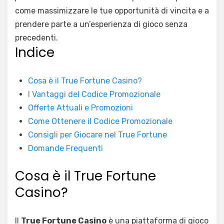
come massimizzare le tue opportunità di vincita e a
prendere parte a un’esperienza di gioco senza
precedenti.
Indice
Cosa è il True Fortune Casino?
I Vantaggi del Codice Promozionale
Offerte Attuali e Promozioni
Come Ottenere il Codice Promozionale
Consigli per Giocare nel True Fortune
Domande Frequenti
Cosa è il True Fortune
Casino?
Il
True Fortune Casino
è una piattaforma di gioco