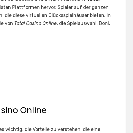
sten Plattformen hervor. Spieler auf der ganzen
, die diese virtuellen Glücksspielhäuser bieten. In
ile von
Total Casino Online
, die Spielauswahl, Boni,
asino Online
es wichtig, die Vorteile zu verstehen, die eine