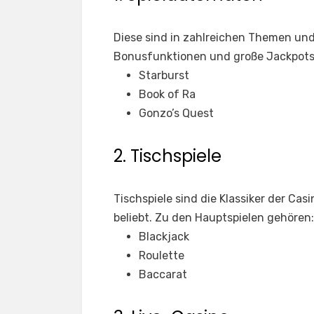
Diese sind in zahlreichen Themen und 
Bonusfunktionen und große Jackpots. 
Starburst
Book of Ra
Gonzo’s Quest
2. Tischspiele
Tischspiele sind die Klassiker der Cas
beliebt. Zu den Hauptspielen gehören:
Blackjack
Roulette
Baccarat