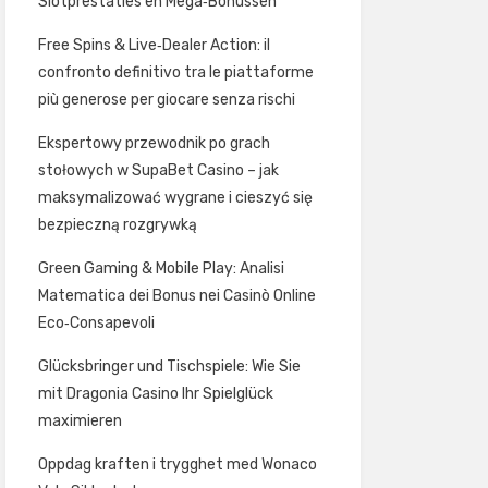
Slotprestaties en Mega‑Bonussen
Free Spins & Live‑Dealer Action: il
confronto definitivo tra le piattaforme
più generose per giocare senza rischi
Ekspertowy przewodnik po grach
stołowych w SupaBet Casino – jak
maksymalizować wygrane i cieszyć się
bezpieczną rozgrywką
Green Gaming & Mobile Play: Analisi
Matematica dei Bonus nei Casinò Online
Eco‑Consapevoli
Glücksbringer und Tischspiele: Wie Sie
mit Dragonia Casino Ihr Spielglück
maximieren
Oppdag kraften i trygghet med Wonaco