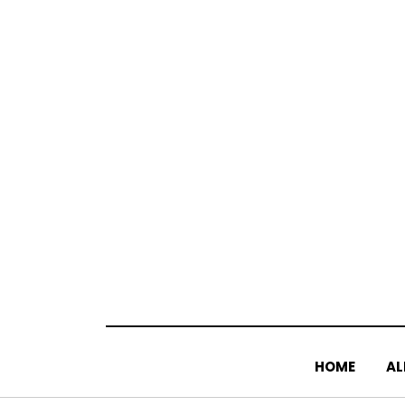
Skip
to
content
HOME
AL