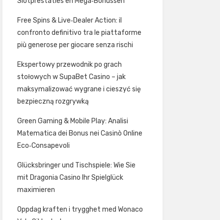
Slotprestaties en Mega‑Bonussen
Free Spins & Live‑Dealer Action: il
confronto definitivo tra le piattaforme
più generose per giocare senza rischi
Ekspertowy przewodnik po grach
stołowych w SupaBet Casino – jak
maksymalizować wygrane i cieszyć się
bezpieczną rozgrywką
Green Gaming & Mobile Play: Analisi
Matematica dei Bonus nei Casinò Online
Eco‑Consapevoli
Glücksbringer und Tischspiele: Wie Sie
mit Dragonia Casino Ihr Spielglück
maximieren
Oppdag kraften i trygghet med Wonaco