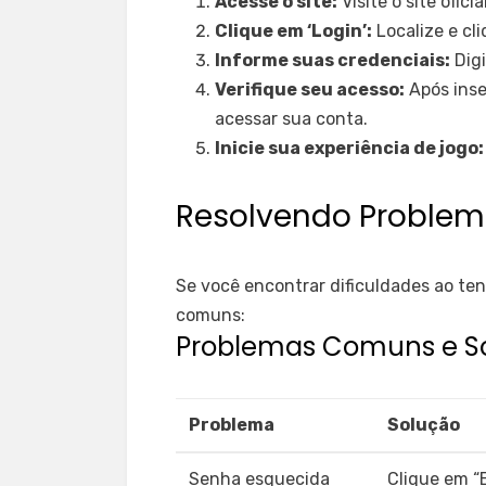
Acesse o site:
Visite o site ofici
Clique em ‘Login’:
Localize e cli
Informe suas credenciais:
Digi
Verifique seu acesso:
Após inse
acessar sua conta.
Inicie sua experiência de jogo:
Resolvendo Problem
Se você encontrar dificuldades ao ten
comuns:
Problemas Comuns e S
Problema
Solução
Senha esquecida
Clique em “