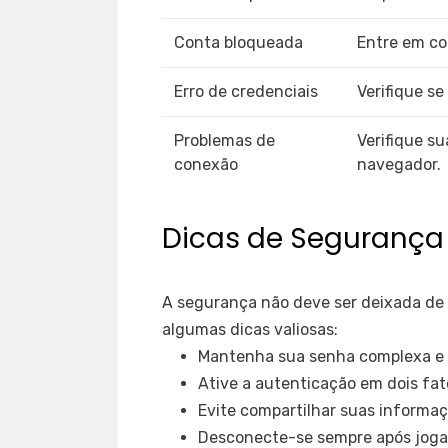
Conta bloqueada
Entre em co
Erro de credenciais
Verifique se
Problemas de
Verifique su
conexão
navegador.
Dicas de Segurança
A segurança não deve ser deixada de 
algumas dicas valiosas:
Mantenha sua senha complexa e 
Ative a autenticação em dois fato
Evite compartilhar suas informaç
Desconecte-se sempre após jogar