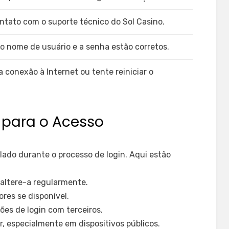
ntato com o suporte técnico do Sol Casino.
 o nome de usuário e a senha estão corretos.
a conexão à Internet ou tente reiniciar o
 para o Acesso
lado durante o processo de login. Aqui estão
altere-a regularmente.
res se disponível.
ões de login com terceiros.
, especialmente em dispositivos públicos.