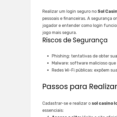
Realizar um login seguro no
Sol Casi
pessoais e financeiras. A segurança o
jogador e entender como login funcio
jogo mais segura.
Riscos de Segurança
Phishing: tentativas de obter sua
Malware: software malicioso que
Redes Wi-Fi públicas: expõem su
Passos para Realizar
Cadastrar-se e realizar o
sol casino l
essenciais: