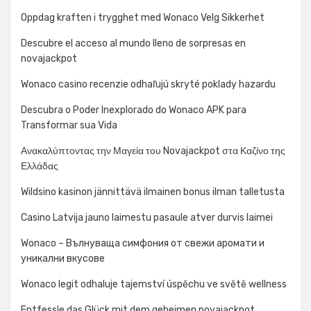
Oppdag kraften i trygghet med Wonaco Velg Sikkerhet
Descubre el acceso al mundo lleno de sorpresas en
novajackpot
Wonaco casino recenzie odhaľujú skryté poklady hazardu
Descubra o Poder Inexplorado do Wonaco APK para
Transformar sua Vida
Ανακαλύπτοντας την Μαγεία του Novajackpot στα Καζίνο της
Ελλάδας
Wildsino kasinon jännittävä ilmainen bonus ilman talletusta
Casino Latvija jauno laimestu pasaule atver durvis laimei
Wonaco – Вълнуваща симфония от свежи аромати и
уникални вкусове
Wonaco legit odhaluje tajemství úspěchu ve světě wellness
Entfessle das Glück mit dem geheimen novajackpot