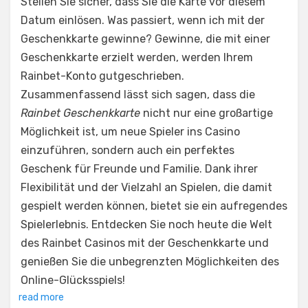
Stellen Sie sicher, dass Sie die Karte vor diesem
Datum einlösen. Was passiert, wenn ich mit der
Geschenkkarte gewinne? Gewinne, die mit einer
Geschenkkarte erzielt werden, werden Ihrem
Rainbet-Konto gutgeschrieben.
Zusammenfassend lässt sich sagen, dass die
Rainbet Geschenkkarte
nicht nur eine großartige
Möglichkeit ist, um neue Spieler ins Casino
einzuführen, sondern auch ein perfektes
Geschenk für Freunde und Familie. Dank ihrer
Flexibilität und der Vielzahl an Spielen, die damit
gespielt werden können, bietet sie ein aufregendes
Spielerlebnis. Entdecken Sie noch heute die Welt
des Rainbet Casinos mit der Geschenkkarte und
genießen Sie die unbegrenzten Möglichkeiten des
Online-Glücksspiels!
read more