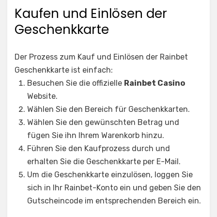
Kaufen und Einlösen der
Geschenkkarte
Der Prozess zum Kauf und Einlösen der Rainbet
Geschenkkarte ist einfach:
Besuchen Sie die offizielle
Rainbet Casino
Website.
Wählen Sie den Bereich für Geschenkkarten.
Wählen Sie den gewünschten Betrag und
fügen Sie ihn Ihrem Warenkorb hinzu.
Führen Sie den Kaufprozess durch und
erhalten Sie die Geschenkkarte per E-Mail.
Um die Geschenkkarte einzulösen, loggen Sie
sich in Ihr Rainbet-Konto ein und geben Sie den
Gutscheincode im entsprechenden Bereich ein.