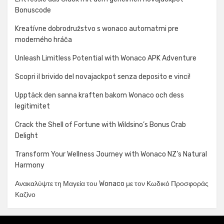
Bonuscode
Kreatívne dobrodružstvo s wonaco automatmi pre
moderného hráča
Unleash Limitless Potential with Wonaco APK Adventure
Scopri il brivido del novajackpot senza deposito e vinci!
Upptäck den sanna kraften bakom Wonaco och dess
legitimitet
Crack the Shell of Fortune with Wildsino’s Bonus Crab
Delight
Transform Your Wellness Journey with Wonaco NZ’s Natural
Harmony
Ανακαλύψτε τη Μαγεία του Wonaco με τον Κωδικό Προσφοράς
Καζίνο