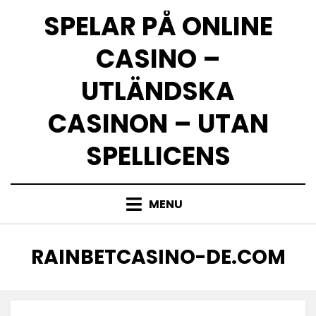
Skip
SPELAR PÅ ONLINE
to
content
CASINO –
UTLÄNDSKA
CASINON – UTAN
SPELLICENS
MENU
CATEGORY
:
RAINBETCASINO-DE.COM