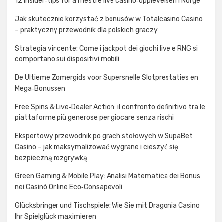
12 Insider‑tips for å mestre live casino‑opplevelsen i Norge
Jak skutecznie korzystać z bonusów w Totalcasino Casino
– praktyczny przewodnik dla polskich graczy
Strategia vincente: Come i jackpot dei giochi live e RNG si
comportano sui dispositivi mobili
De Ultieme Zomergids voor Supersnelle Slotprestaties en
Mega‑Bonussen
Free Spins & Live‑Dealer Action: il confronto definitivo tra le
piattaforme più generose per giocare senza rischi
Ekspertowy przewodnik po grach stołowych w SupaBet
Casino – jak maksymalizować wygrane i cieszyć się
bezpieczną rozgrywką
Green Gaming & Mobile Play: Analisi Matematica dei Bonus
nei Casinò Online Eco‑Consapevoli
Glücksbringer und Tischspiele: Wie Sie mit Dragonia Casino
Ihr Spielglück maximieren