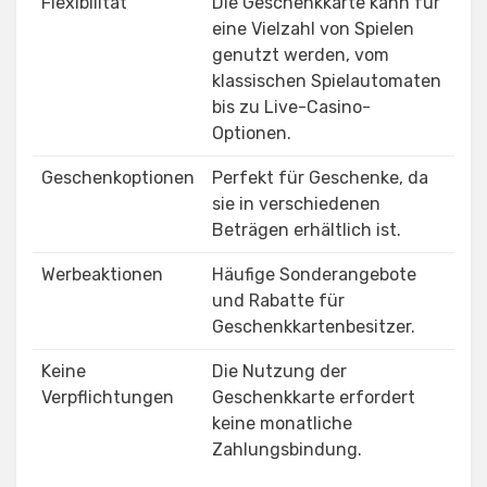
Flexibilität
Die Geschenkkarte kann für
eine Vielzahl von Spielen
genutzt werden, vom
klassischen Spielautomaten
bis zu Live-Casino-
Optionen.
Geschenkoptionen
Perfekt für Geschenke, da
sie in verschiedenen
Beträgen erhältlich ist.
Werbeaktionen
Häufige Sonderangebote
und Rabatte für
Geschenkkartenbesitzer.
Keine
Die Nutzung der
Verpflichtungen
Geschenkkarte erfordert
keine monatliche
Zahlungsbindung.