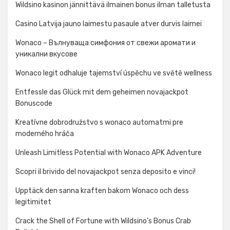
Wildsino kasinon jännittävä ilmainen bonus ilman talletusta
Casino Latvija jauno laimestu pasaule atver durvis laimei
Wonaco – Вълнуваща симфония от свежи аромати и
уникални вкусове
Wonaco legit odhaluje tajemství úspěchu ve světě wellness
Entfessle das Glück mit dem geheimen novajackpot
Bonuscode
Kreatívne dobrodružstvo s wonaco automatmi pre
moderného hráča
Unleash Limitless Potential with Wonaco APK Adventure
Scopri il brivido del novajackpot senza deposito e vinci!
Upptäck den sanna kraften bakom Wonaco och dess
legitimitet
Crack the Shell of Fortune with Wildsino’s Bonus Crab