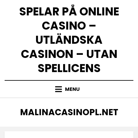
Skip
SPELAR PÅ ONLINE
to
content
CASINO –
UTLÄNDSKA
CASINON – UTAN
SPELLICENS
MENU
CATEGORY
:
MALINACASINOPL.NET