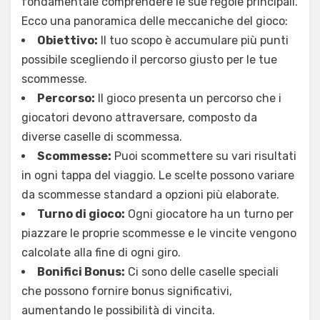
fondamentale comprendere le sue regole principali.
Ecco una panoramica delle meccaniche del gioco:
Obiettivo:
Il tuo scopo è accumulare più punti
possibile scegliendo il percorso giusto per le tue
scommesse.
Percorso:
Il gioco presenta un percorso che i
giocatori devono attraversare, composto da
diverse caselle di scommessa.
Scommesse:
Puoi scommettere su vari risultati
in ogni tappa del viaggio. Le scelte possono variare
da scommesse standard a opzioni più elaborate.
Turno di gioco:
Ogni giocatore ha un turno per
piazzare le proprie scommesse e le vincite vengono
calcolate alla fine di ogni giro.
Bonifici Bonus:
Ci sono delle caselle speciali
che possono fornire bonus significativi,
aumentando le possibilità di vincita.