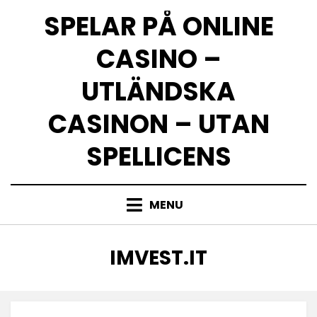
Skip
SPELAR PÅ ONLINE
to
content
CASINO –
UTLÄNDSKA
CASINON – UTAN
SPELLICENS
MENU
CATEGORY
:
IMVEST.IT