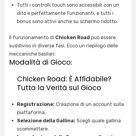
Tutti i controlli touch sono accessibili con un
dito e perfettamente funzionanti, e tutti i
bonus sono attivi anche su schermo ridotto.
Il funzionamento di
Chicken Road
può essere
suddiviso in diverse fasi. Ecco un riepilogo delle
meccaniche basilari:
Modalità di Gioco:
Chicken Road: È Affidabile?
Tutta la Verità sul Gioco
Registrazione:
Creazione di un account sulla
piattaforma.
Selezione della Gallina:
Scegli quale gallina
scommettere.