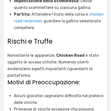
Impostazione della Scommessa:
Decidi
quanto scommettere su ciascuna gallina.
Partita:
Attendere l’inizio della corsa e
chicken
road recensioni
guardare la gallina selezionata
competere.
Rischi e Truffe
Nonostante le apparenze,
Chicken Road
è stato
oggetto di accese critiche. Numerosi utenti
evidenziano aspetti inquietanti riguardanti la
piattaforma.
Motivi di Preoccupazione:
Alcuni giocatori segnalano difficoltà nel prelievo
delle vincite.
Promesse di vincite eccessive che possono