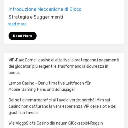
Introduzione
Meccaniche di Gioco
Strategia e Suggerimenti
read more
Read More
VIP‑Pay: Come i casinò di alto livello proteggono i pagamenti
dei giocatori più esigenti e trasformano la sicurezza in
bonus
Lemon Casino – Der ultimative Leitfaden für
Mobile‑Gaming‑Fans und Bonusjäger
Dai set cinematografici al tavolo verde: perché i film sui
casinò non catturano la vera esperienza VIP delle slot e dei
giochi da tavolo
Wie ViggoSlots Casino die neuen Glücksspiel‑Regeln