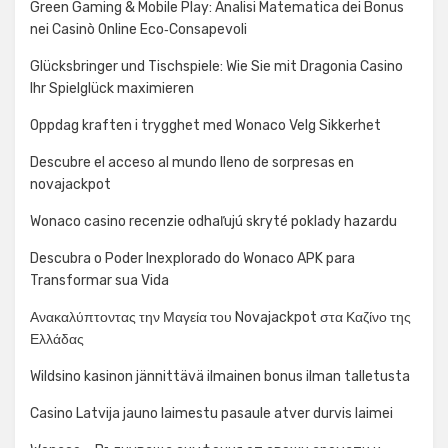
Green Gaming & Mobile Play: Analisi Matematica dei Bonus
nei Casinò Online Eco‑Consapevoli
Glücksbringer und Tischspiele: Wie Sie mit Dragonia Casino
Ihr Spielglück maximieren
Oppdag kraften i trygghet med Wonaco Velg Sikkerhet
Descubre el acceso al mundo lleno de sorpresas en
novajackpot
Wonaco casino recenzie odhaľujú skryté poklady hazardu
Descubra o Poder Inexplorado do Wonaco APK para
Transformar sua Vida
Ανακαλύπτοντας την Μαγεία του Novajackpot στα Καζίνο της
Ελλάδας
Wildsino kasinon jännittävä ilmainen bonus ilman talletusta
Casino Latvija jauno laimestu pasaule atver durvis laimei