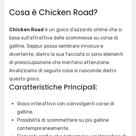
Cosa è Chicken Road?
Chicken Road
è un gioco d’azzardo online che si
basa sull’attrattiva delle scommesse su corse di
galline. Seppur possa sembrare innocuo e
divertente, dietro la sua facciata ci sono elementi
di preoccupazione che meritano attenzione.
Analizziamo di seguito cosa si nasconde dietro
questo gioco.
Caratteristiche Principali:
Gioco interattivo con coinvolgenti corse di
galline.
Possibilità di scommettere su più galline
contemporaneamente.