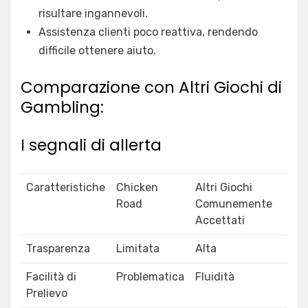
risultare ingannevoli.
Assistenza clienti poco reattiva, rendendo
difficile ottenere aiuto.
Comparazione con Altri Giochi di
Gambling:
I segnali di allerta
Caratteristiche
Chicken
Altri Giochi
Road
Comunemente
Accettati
Trasparenza
Limitata
Alta
Facilità di
Problematica
Fluidità
Prelievo