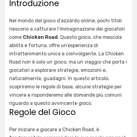
Introduzione
Nel mondo del gioco d’azzardo online, pochi titoli
riescono a catturare l’immaginazione dei giocatori
come
Chicken Road
. Questo gioco, che mescola
abilità e fortuna, offre un’esperienza di
intrattenimento unica e coinvolgente. La Chicken
Road non è solo un gioco, ma un viaggio che porta i
giocatori a esplorare strategie, emozioni e,
naturalmente, guadagni. In questo articolo,
scopriremo le regole di base, alcune strategie per
vincere e risponderemo alle domande più comuni
riguardo a questo avvincente gioco.
Regole del Gioco
Per iniziare a giocare a Chicken Road, è