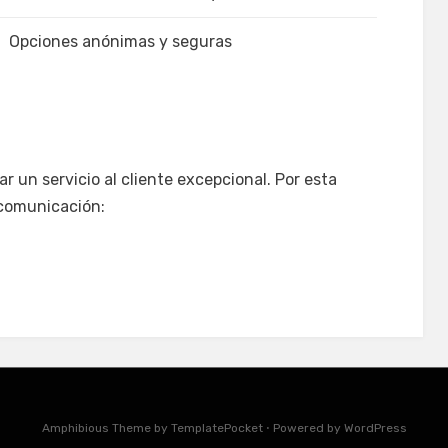
Opciones anónimas y seguras
r un servicio al cliente excepcional. Por esta
 comunicación:
Amphibious Theme by
TemplatePocket
⋅
Powered by
WordPress