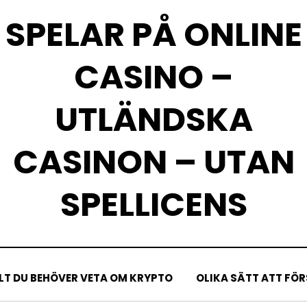
SPELAR PÅ ONLINE
CASINO –
UTLÄNDSKA
CASINON – UTAN
SPELLICENS
LT DU BEHÖVER VETA OM KRYPTO
OLIKA SÄTT ATT FÖ