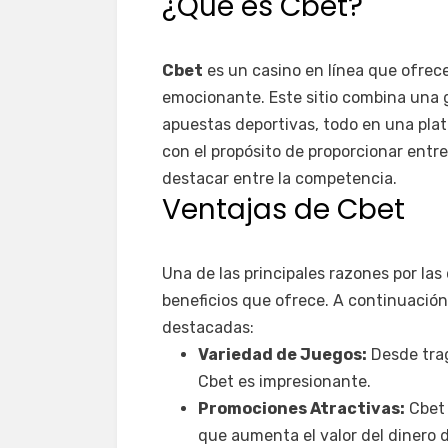
¿Qué es Cbet?
Cbet
es un casino en línea que ofrece
emocionante. Este sitio combina una 
apuestas deportivas, todo en una plat
con el propósito de proporcionar entr
destacar entre la competencia.
Ventajas de Cbet
Una de las principales razones por las
beneficios que ofrece. A continuación
destacadas:
Variedad de Juegos:
Desde trag
Cbet es impresionante.
Promociones Atractivas:
Cbet 
que aumenta el valor del dinero d