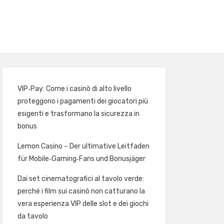
VIP‑Pay: Come i casinò di alto livello
proteggono i pagamenti dei giocatori più
esigenti e trasformano la sicurezza in
bonus
Lemon Casino – Der ultimative Leitfaden
für Mobile‑Gaming‑Fans und Bonusjäger
Dai set cinematografici al tavolo verde:
perché i film sui casinò non catturano la
vera esperienza VIP delle slot e dei giochi
da tavolo