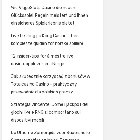
Wie ViggoSlots Casino die neuen
Glücksspiel‑Regeln meistert und Ihnen
ein sicheres Spielerlebnis bietet
Live betting på Kong Casino – Den
komplette guiden for norske spillere
12 Insider‑tips for å mestre live
casino‑opplevelsen i Norge
Jak skutecznie korzystać z bonusów w
Totalcasino Casino – praktyczny
przewodnik dla polskich graczy
Strategia vincente: Come i jackpot dei
giochi live e RNG si comportano sui
dispositivi mobili
De Ultieme Zomergids voor Supersnelle