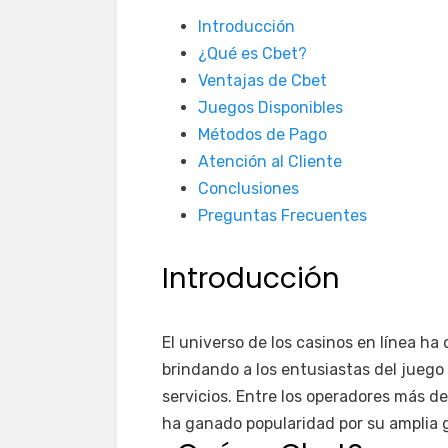
Introducción
¿Qué es Cbet?
Ventajas de Cbet
Juegos Disponibles
Métodos de Pago
Atención al Cliente
Conclusiones
Preguntas Frecuentes
Introducción
El universo de los casinos en línea h
brindando a los entusiastas del juego
servicios. Entre los operadores más 
ha ganado popularidad por su amplia 