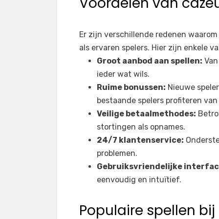
Voordelen van caze
Er zijn verschillende redenen waaro
als ervaren spelers. Hier zijn enkele v
Groot aanbod aan spellen:
Van 
ieder wat wils.
Ruime bonussen:
Nieuwe speler
bestaande spelers profiteren van
Veilige betaalmethodes:
Betro
stortingen als opnames.
24/7 klantenservice:
Onderste
problemen.
Gebruiksvriendelijke interfac
eenvoudig en intuïtief.
Populaire spellen bi