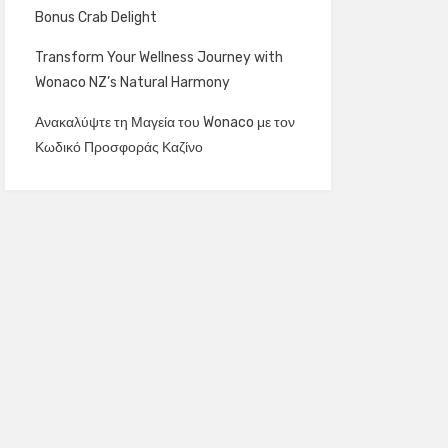
Bonus Crab Delight
Transform Your Wellness Journey with
Wonaco NZ’s Natural Harmony
Ανακαλύψτε τη Μαγεία του Wonaco με τον
Κωδικό Προσφοράς Καζίνο