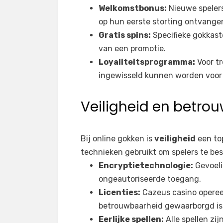
Welkomstbonus:
Nieuwe speler
op hun eerste storting ontvange
Gratis spins:
Specifieke gokkaste
van een promotie.
Loyaliteitsprogramma:
Voor tr
ingewisseld kunnen worden voor 
Veiligheid en betro
Bij online gokken is
veiligheid
een top
technieken gebruikt om spelers te be
Encryptietechnologie:
Gevoeli
ongeautoriseerde toegang.
Licenties:
Cazeus casino opereer
betrouwbaarheid gewaarborgd is
Eerlijke spellen:
Alle spellen zi