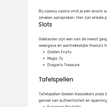
Bij
cazeus
casino vind je een enorm a
smaken aanspreken. Hier zijn enkele p
Slots
Gokkasten zijn een van de meest gesp
weergave en aantrekkelijke thema’s tr
Golden Fruits
Magic 7s
Dragon’s Treasure
Tafelspellen
Tafelspellen bieden klassiekers zoals 
gevoel van authenticiteit en spanning
European Roulette