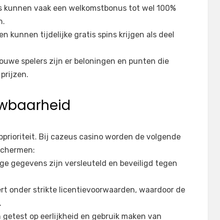
s kunnen vaak een welkomstbonus tot wel 100%
n.
n kunnen tijdelijke gratis spins krijgen als deel
ouwe spelers zijn er beloningen en punten die
prijzen.
uwbaarheid
prioriteit. Bij cazeus casino worden de volgende
schermen:
ge gegevens zijn versleuteld en beveiligd tegen
t onder strikte licentievoorwaarden, waardoor de
.
jn getest op eerlijkheid en gebruik maken van