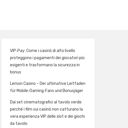
VIP‑Pay: Come i casinò di alto livello
proteggono i pagamenti dei giocatori più
esigenti e trasformano la sicurezza in
bonus
Lemon Casino – Der ultimative Leitfaden
für Mobile‑Gaming‑Fans und Bonusjäger
Dai set cinematografici al tavolo verde:
perché i film sui casinò non catturano la
vera esperienza VIP delle slot e dei giochi
da tavolo