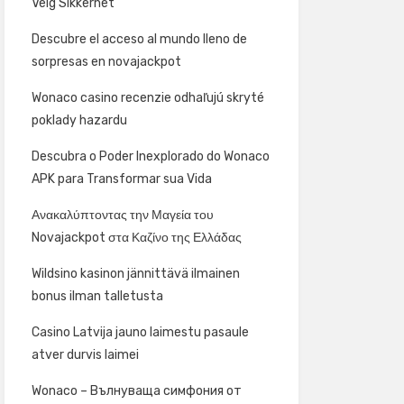
Velg Sikkerhet
Descubre el acceso al mundo lleno de
sorpresas en novajackpot
Wonaco casino recenzie odhaľujú skryté
poklady hazardu
Descubra o Poder Inexplorado do Wonaco
APK para Transformar sua Vida
Ανακαλύπτοντας την Μαγεία του
Novajackpot στα Καζίνο της Ελλάδας
Wildsino kasinon jännittävä ilmainen
bonus ilman talletusta
Casino Latvija jauno laimestu pasaule
atver durvis laimei
Wonaco – Вълнуваща симфония от