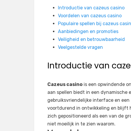
Introductie van cazeus casino
Voordelen van cazeus casino
Populaire spellen bij cazeus casi
Aanbiedingen en promoties
Veiligheid en betrouwbaarheid
Veelgestelde vragen
Introductie van caz
Cazeus casino
is een opwindende onl
aan spellen biedt in een dynamische e
gebruiksvriendelijke interface en een
voortdurend in ontwikkeling en blijft
zich gepositioneerd als een van de gr
niet moeilijk in te zien waarom.