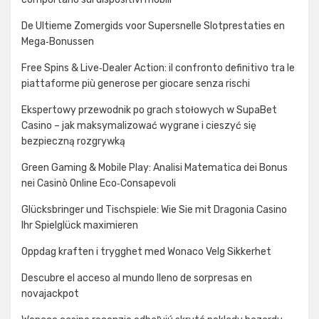
De Ultieme Zomergids voor Supersnelle Slotprestaties en
Mega‑Bonussen
Free Spins & Live‑Dealer Action: il confronto definitivo tra le
piattaforme più generose per giocare senza rischi
Ekspertowy przewodnik po grach stołowych w SupaBet
Casino – jak maksymalizować wygrane i cieszyć się
bezpieczną rozgrywką
Green Gaming & Mobile Play: Analisi Matematica dei Bonus
nei Casinò Online Eco‑Consapevoli
Glücksbringer und Tischspiele: Wie Sie mit Dragonia Casino
Ihr Spielglück maximieren
Oppdag kraften i trygghet med Wonaco Velg Sikkerhet
Descubre el acceso al mundo lleno de sorpresas en
novajackpot