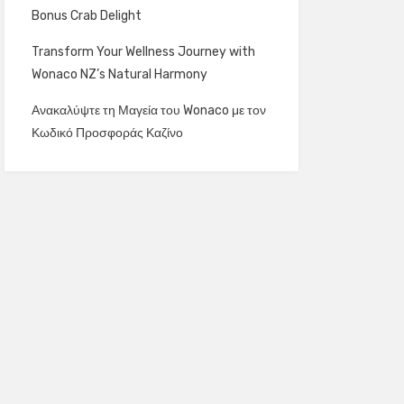
Bonus Crab Delight
Transform Your Wellness Journey with
Wonaco NZ’s Natural Harmony
Ανακαλύψτε τη Μαγεία του Wonaco με τον
Κωδικό Προσφοράς Καζίνο