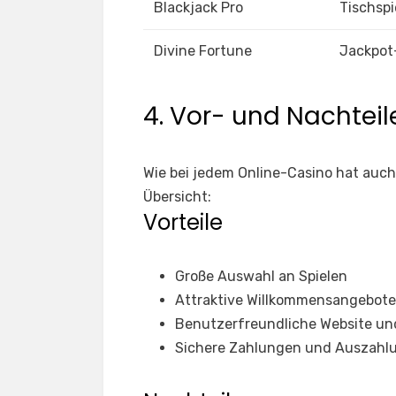
Blackjack Pro
Tischspi
Divine Fortune
Jackpot
4. Vor- und Nachtei
Wie bei jedem Online-Casino hat auch 
Übersicht:
Vorteile
Große Auswahl an Spielen
Attraktive Willkommensangebote
Benutzerfreundliche Website un
Sichere Zahlungen und Auszahl