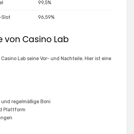
el
99,5%
-Slot
96,59%
le von Casino Lab
Casino Lab seine Vor- und Nachteile. Hier ist eine
 und regelmäßige Boni
d Plattform
ungen