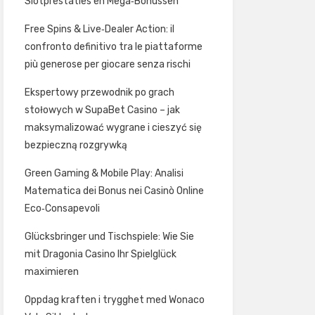
Slotprestaties en Mega‑Bonussen
Free Spins & Live‑Dealer Action: il
confronto definitivo tra le piattaforme
più generose per giocare senza rischi
Ekspertowy przewodnik po grach
stołowych w SupaBet Casino – jak
maksymalizować wygrane i cieszyć się
bezpieczną rozgrywką
Green Gaming & Mobile Play: Analisi
Matematica dei Bonus nei Casinò Online
Eco‑Consapevoli
Glücksbringer und Tischspiele: Wie Sie
mit Dragonia Casino Ihr Spielglück
maximieren
Oppdag kraften i trygghet med Wonaco