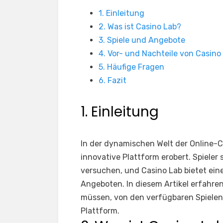
1. Einleitung
2. Was ist Casino Lab?
3. Spiele und Angebote
4. Vor- und Nachteile von Casino
5. Häufige Fragen
6. Fazit
1. Einleitung
In der dynamischen Welt der Online-
innovative Plattform erobert. Spiele
versuchen, und Casino Lab bietet ei
Angeboten. In diesem Artikel erfahren
müssen, von den verfügbaren Spielen 
Plattform.