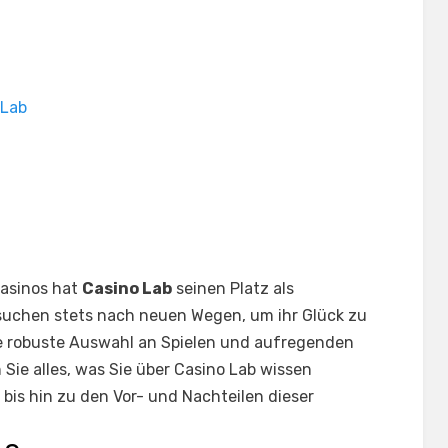
 Lab
Casinos hat
Casino Lab
seinen Platz als
r suchen stets nach neuen Wegen, um ihr Glück zu
ne robuste Auswahl an Spielen und aufregenden
 Sie alles, was Sie über Casino Lab wissen
bis hin zu den Vor- und Nachteilen dieser