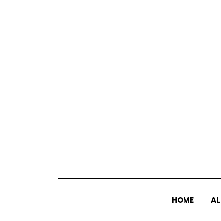
Skip
to
content
HOME
AL