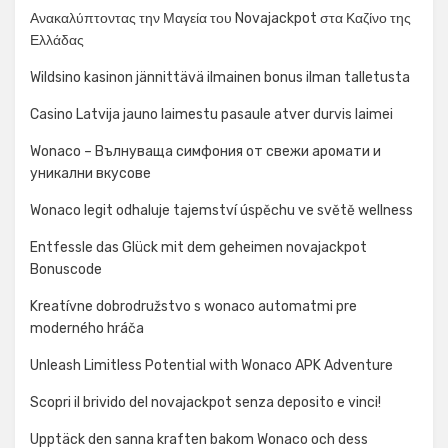
Ανακαλύπτοντας την Μαγεία του Novajackpot στα Καζίνο της
Ελλάδας
Wildsino kasinon jännittävä ilmainen bonus ilman talletusta
Casino Latvija jauno laimestu pasaule atver durvis laimei
Wonaco – Вълнуваща симфония от свежи аромати и
уникални вкусове
Wonaco legit odhaluje tajemství úspěchu ve světě wellness
Entfessle das Glück mit dem geheimen novajackpot
Bonuscode
Kreatívne dobrodružstvo s wonaco automatmi pre
moderného hráča
Unleash Limitless Potential with Wonaco APK Adventure
Scopri il brivido del novajackpot senza deposito e vinci!
Upptäck den sanna kraften bakom Wonaco och dess