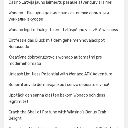
Casino Latvija jauno laimestu pasaule atver durvis laimei
Wonaco – Вълнуваща симфония от свежи аромати и
уникални вкусове
Wonaco legit odhaluje tajemství úspěchu ve světě wellness
Entfessle das Glück mit dem geheimen novajackpot
Bonuscode
Kreatívne dobrodružstvo s wonaco automatmi pre
moderného hráča
Unleash Limitless Potential with Wonaco APK Adventure
Scopri il brivido del novajackpot senza deposito e vinci!
Upptäck den sanna kraften bakom Wonaco och dess
legitimitet
Crack the Shell of Fortune with Wildsino’s Bonus Crab
Delight