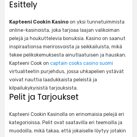
Esittely
Kapteeni Cookin Kasino
on yksi tunnetuimmista
online-kasinoista, joka tarjoaa laajan valikoiman
pelejä ja houkuttelevia bonuksia. Kasino on saanut
inspiraationsa merirosvoista ja seikkailuista, mikä
tekee pelikokemuksesta ainutlaatuisen ja hauskan.
Kapteeni Cook on
captain cooks casino suomi
virtualiteetin purjehdus, jossa uhkapelien ystävät
voivat nauttia laadukkaista peleistä ja
kilpailukykyisistä tarjouksista.
Pelit ja Tarjoukset
Kapteeni Cookin Kasinolla on erinomaisia pelejä eri
kategorioissa. Pelit ovat saatavilla eri teemoilla ja
muodoilla, mikä takaa, että jokaiselle löytyy jotakin