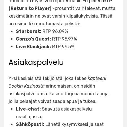
huomioida myös voittopotentiaali. Eri pelien
RTP
(Return to Player)
-prosentit vaihtelevat, mutta
keskimäärin ne ovat varsin kilpailukykyisiä. Tässä
on esimerkki muutamasta pelistä:
Starburst:
RTP 96.09%
Gonzo’s Quest:
RTP 95.97%
Live Blackjack:
RTP 99.5%
Asiakaspalvelu
Yksi keskeisistä tekijöistä, joka tekee
Kapteeni
Cookin Kasinosta
erinomaisen, on heidän
asiakaspalvelunsa. Kasino tarjoaa monia tapoja,
joilla pelaajat voivat saada apua ja tukea:
Live-chat:
Saavuta asiakaspalvelu
reaaliajassa.
Sähköposti:
Lähetä kysymyksesi ja saat