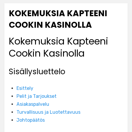
KOKEMUKSIA KAPTEENI
COOKIN KASINOLLA
Kokemuksia Kapteeni
Cookin Kasinolla
Sisällysluettelo
Esittely
Pelit ja Tarjoukset
Asiakaspalvelu
Turvallisuus ja Luotettavuus
Johtopäätös