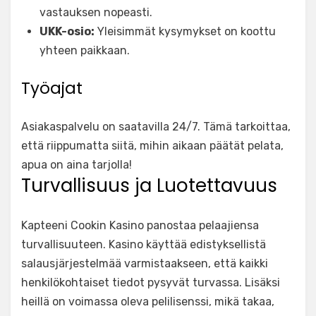
vastauksen nopeasti.
UKK-osio:
Yleisimmät kysymykset on koottu
yhteen paikkaan.
Työajat
Asiakaspalvelu on saatavilla 24/7. Tämä tarkoittaa,
että riippumatta siitä, mihin aikaan päätät pelata,
apua on aina tarjolla!
Turvallisuus ja Luotettavuus
Kapteeni Cookin Kasino panostaa pelaajiensa
turvallisuuteen. Kasino käyttää edistyksellistä
salausjärjestelmää varmistaakseen, että kaikki
henkilökohtaiset tiedot pysyvät turvassa. Lisäksi
heillä on voimassa oleva pelilisenssi, mikä takaa,