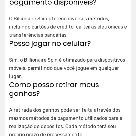
pagamento disponíveis?
O Billionaire Spin oferece diversos métodos,
incluindo cartões de crédito, carteiras eletrônicas e
transferências bancárias.
Posso jogar no celular?
Sim, o Billionaire Spin é otimizado para dispositivos
móveis, permitindo que você jogue em qualquer
lugar.
Como posso retirar meus
ganhos?
A retirada dos ganhos pode ser feita através dos
mesmos métodos de pagamento utilizados para a
realização de depósitos. Cada método terá seu
próprio prazo de processamento.