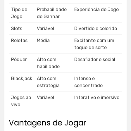
Tipo de
Probabilidade
Experiência de Jogo
Jogo
de Ganhar
Slots
Variável
Divertido e colorido
Roletas
Média
Excitante com um
toque de sorte
Pôquer
Alto com
Desafiador e social
habilidade
Blackjack
Alto com
Intenso e
estratégia
concentrado
Jogos ao
Variável
Interativo e imersivo
vivo
Vantagens de Jogar