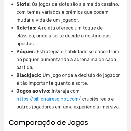
Slots:
Os jogos de slots são a alma do cassino,
com temas variados e prêmios que podem
mudar a vida de um jogador.
Roletas:
A roleta oferece um toque de
clássico, onde a sorte decide o destino das
apostas.
Pôquer:
Estratégia e habilidade se encontram
no pôquer, aumentando a adrenalina de cada
partida.
Blackjack:
Um jogo onde a decisão do jogador
é tão importante quanto a sorte.
Jogos ao vivo:
Interaja com
https://billionairespinpt.com/
crupiês reais e
outros jogadores em uma experiência imersiva.
Comparação de Jogos