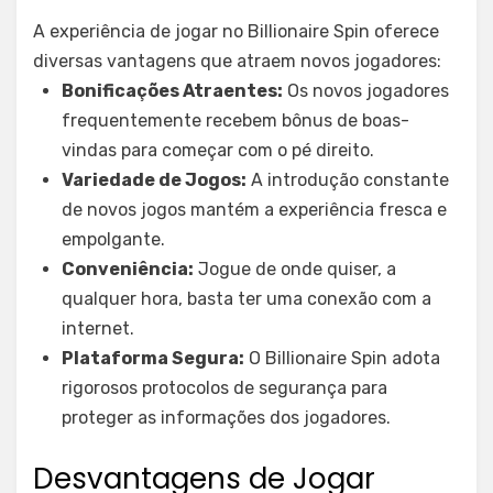
A experiência de jogar no Billionaire Spin oferece
diversas vantagens que atraem novos jogadores:
Bonificações Atraentes:
Os novos jogadores
frequentemente recebem bônus de boas-
vindas para começar com o pé direito.
Variedade de Jogos:
A introdução constante
de novos jogos mantém a experiência fresca e
empolgante.
Conveniência:
Jogue de onde quiser, a
qualquer hora, basta ter uma conexão com a
internet.
Plataforma Segura:
O Billionaire Spin adota
rigorosos protocolos de segurança para
proteger as informações dos jogadores.
Desvantagens de Jogar