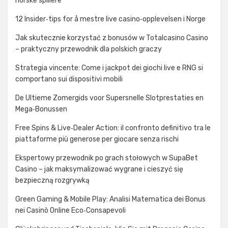
norske spillere
12 Insider‑tips for å mestre live casino‑opplevelsen i Norge
Jak skutecznie korzystać z bonusów w Totalcasino Casino
– praktyczny przewodnik dla polskich graczy
Strategia vincente: Come i jackpot dei giochi live e RNG si
comportano sui dispositivi mobili
De Ultieme Zomergids voor Supersnelle Slotprestaties en
Mega‑Bonussen
Free Spins & Live‑Dealer Action: il confronto definitivo tra le
piattaforme più generose per giocare senza rischi
Ekspertowy przewodnik po grach stołowych w SupaBet
Casino – jak maksymalizować wygrane i cieszyć się
bezpieczną rozgrywką
Green Gaming & Mobile Play: Analisi Matematica dei Bonus
nei Casinò Online Eco‑Consapevoli