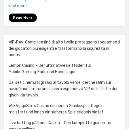
read more
Read More
VIP‑Pay: Come i casinò di alto livello proteggono i pagamenti
dei giocatori più esigenti e trasformano la sicurezza in
bonus
Lemon Casino – Der ultimative Leitfaden für
Mobile‑Gaming‑Fans und Bonusjäger
Dai set cinematografici al tavolo verde: perché i film sui
casinò non catturano la vera esperienza VIP delle slot e dei
giochi da tavolo
Wie ViggoSlots Casino die neuen Glücksspiel‑Regeln
meistert und Ihnen ein sicheres Spielerlebnis bietet
Live betting på Kong Casino – Den komplette guiden for