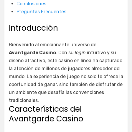
Conclusiones
Preguntas Frecuentes
Introducción
Bienvenido al emocionante universo de
Avantgarde Casino
. Con su
login
intuitivo y su
diseño atractivo, este casino en línea ha capturado
la atención de millones de jugadores alrededor del
mundo. La experiencia de juego no solo te ofrece la
oportunidad de ganar, sino también de disfrutar de
un ambiente que desafía las convenciones
tradicionales.
Características del
Avantgarde Casino