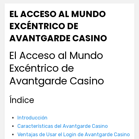
EL ACCESO AL MUNDO
EXCÉNTRICO DE
AVANTGARDE CASINO
El Acceso al Mundo
Excéntrico de
Avantgarde Casino
Índice
Introducción
Características del Avantgarde Casino
Ventajas de Usar el Login de Avantgarde Casino