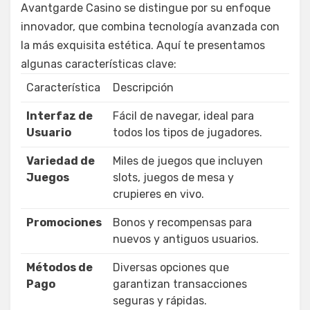
Avantgarde Casino se distingue por su enfoque
innovador, que combina tecnología avanzada con
la más exquisita estética. Aquí te presentamos
algunas características clave:
Característica
Descripción
Interfaz de
Fácil de navegar, ideal para
Usuario
todos los tipos de jugadores.
Variedad de
Miles de juegos que incluyen
Juegos
slots, juegos de mesa y
crupieres en vivo.
Promociones
Bonos y recompensas para
nuevos y antiguos usuarios.
Métodos de
Diversas opciones que
Pago
garantizan transacciones
seguras y rápidas.