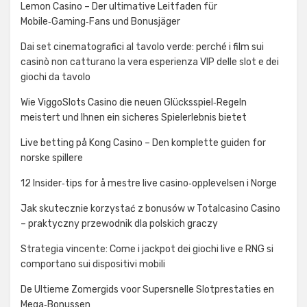
Lemon Casino – Der ultimative Leitfaden für
Mobile‑Gaming‑Fans und Bonusjäger
Dai set cinematografici al tavolo verde: perché i film sui
casinò non catturano la vera esperienza VIP delle slot e dei
giochi da tavolo
Wie ViggoSlots Casino die neuen Glücksspiel‑Regeln
meistert und Ihnen ein sicheres Spielerlebnis bietet
Live betting på Kong Casino – Den komplette guiden for
norske spillere
12 Insider‑tips for å mestre live casino‑opplevelsen i Norge
Jak skutecznie korzystać z bonusów w Totalcasino Casino
– praktyczny przewodnik dla polskich graczy
Strategia vincente: Come i jackpot dei giochi live e RNG si
comportano sui dispositivi mobili
De Ultieme Zomergids voor Supersnelle Slotprestaties en
Mega‑Bonussen