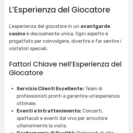
L’Esperienza del Giocatore
L’esperienza del giocatore in un
avantgarde
casino
è decisamente unica. Ogni aspetto è
progettato per coinvolgere, divertire e far sentire i
visitatori speciali.
Fattori Chiave nell’Esperienza del
Giocatore
Servizio Clienti Eccellente:
Team di
professionisti pronti a garantire un’esperienza
ottimale.
Eventi e Intrattenimento:
Concerti,
spettacoli e eventi dal vivo per arricchire
ulteriormente la visita.