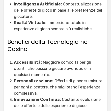
Intelligenza Artificiale:
Contestualizzazione
delle offerte di gioco in base alle preferenze del
giocatore.
Realtà Virtuale:
Immersione totale in
esperienze di gioco sempre più realistiche.
Benefici della Tecnologia nei
Casinò
Accessibilità:
Maggiore comodità per gli
utenti, che possono giocare ovunque e in
qualsiasi momento.
Personalizzazione:
Offerte di gioco su misura
per ogni giocatore, che migliorano l’esperienza
complessiva.
Innovazione Continua:
Costante evoluzione
delle offerte e delle esperienze di gioco.