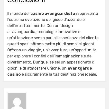
Il mondo del
casino avanguardista
rappresenta
l’estrema evoluzione del gioco d’azzardo e
dell’intrattenimento. Con un design
all’avanguardia, tecnologie innovative e
un’attenzione senza pari all’esperienza del cliente,
questi spazi offrono molto più di semplici giochi.
Offrono un viaggio, un’avventura, un’opportunità
per esplorare i confini dell’immaginazione e del
divertimento. Dunque, se sei un appassionato di
giochi e di atmosfere uniche, un
avantgarde
casino
è sicuramente la tua destinazione ideale.