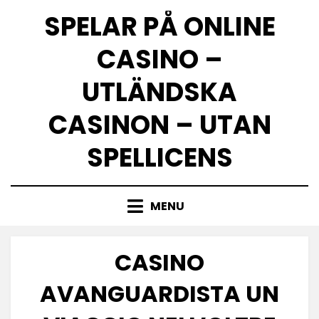
Skip
SPELAR PÅ ONLINE
to
content
CASINO –
UTLÄNDSKA
CASINON – UTAN
SPELLICENS
MENU
CASINO
AVANGUARDISTA UN