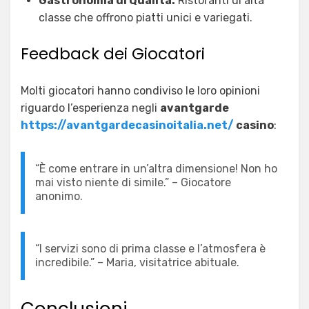
Gastronomia di Qualità:
Ristoranti di alta
classe che offrono piatti unici e variegati.
Feedback dei Giocatori
Molti giocatori hanno condiviso le loro opinioni
riguardo l’esperienza negli
avantgarde
https://avantgardecasinoitalia.net/
casino
:
“È come entrare in un’altra dimensione! Non ho
mai visto niente di simile.” – Giocatore
anonimo.
“I servizi sono di prima classe e l’atmosfera è
incredibile.” – Maria, visitatrice abituale.
Conclusioni