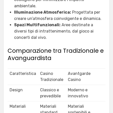
ambientale.
Illuminazione Atmosferica:
Progettata per
creare un’atmosfera coinvolgente e dinamica.
Spazi Multifunzionali:
Aree destinate a
diversi tipi di intrattenimento, dal gioco ai
concerti dal vivo.
Comparazione tra Tradizionale e
Avanguardista
Caratteristica
Casino
Avantgarde
Tradizionale
Casino
Design
Classico e
Moderno e
prevedibile
innovativo
Materiali
Materiali
Materiali
standard
sostenibili e