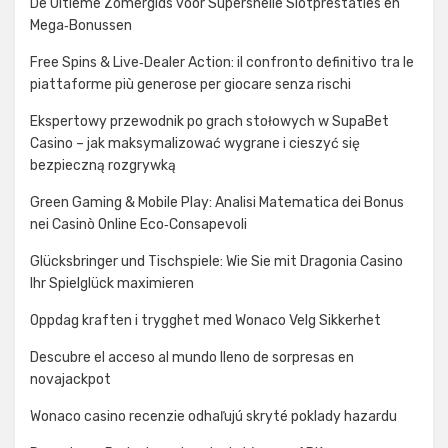
De Ultieme Zomergids voor Supersnelle Slotprestaties en
Mega‑Bonussen
Free Spins & Live‑Dealer Action: il confronto definitivo tra le
piattaforme più generose per giocare senza rischi
Ekspertowy przewodnik po grach stołowych w SupaBet
Casino – jak maksymalizować wygrane i cieszyć się
bezpieczną rozgrywką
Green Gaming & Mobile Play: Analisi Matematica dei Bonus
nei Casinò Online Eco‑Consapevoli
Glücksbringer und Tischspiele: Wie Sie mit Dragonia Casino
Ihr Spielglück maximieren
Oppdag kraften i trygghet med Wonaco Velg Sikkerhet
Descubre el acceso al mundo lleno de sorpresas en
novajackpot
Wonaco casino recenzie odhaľujú skryté poklady hazardu